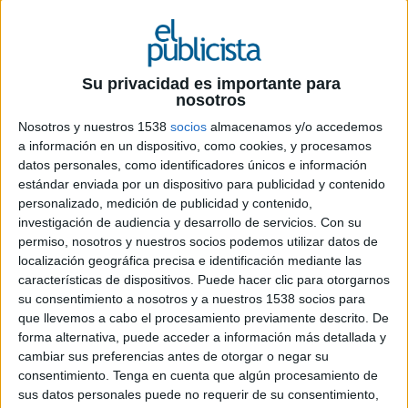
Su privacidad es importante para
nosotros
23 DE ENERO DE 2025
Nosotros y nuestros 1538
socios
almacenamos y/o accedemos
La Asociación de Profesionales de
a información en un dispositivo, como cookies, y procesamos
datos personales, como identificadores únicos e información
Influencia Digital de España se ha creado
estándar enviada por un dispositivo para publicidad y contenido
con el objetivo de ofrecer un marco
personalizado, medición de publicidad y contenido,
normativo adecuado para el sector, aunar
investigación de audiencia y desarrollo de servicios.
Con su
criterios, estandarizar procesos, fomentar
permiso, nosotros y nuestros socios podemos utilizar datos de
buenas prácticas y defender los derechos
localización geográfica precisa e identificación mediante las
relativos a la representación de influencers
características de dispositivos. Puede hacer clic para otorgarnos
y talentos digitales
su consentimiento a nosotros y a nuestros 1538 socios para
que llevemos a cabo el procesamiento previamente descrito. De
En un contexto de crecimiento de la actividad de
forma alternativa, puede acceder a información más detallada y
creadores de contenido y talentos digitales y
cambiar sus preferencias antes de otorgar o negar su
consentimiento.
Tenga en cuenta que algún procesamiento de
ante la necesidad de su regulación, nace la
sus datos personales puede no requerir de su consentimiento,
Asociación de Profesionales de Influencia Digital