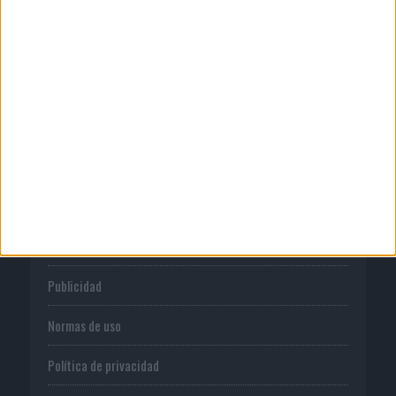
06/08/2026
El uso de la IA generativa alcanza ya al
62% de los...
CORPORATIVO
Quienes somos
Publicidad
Normas de uso
Política de privacidad