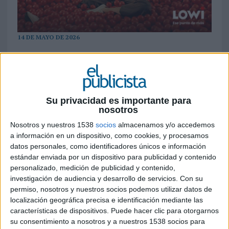
14 DE MAYO DE 2026
Lowi estrena nueva campaña publicitaria
con una propuesta que convierte el cambio
de operador en un gesto celebratorio. La
marca plantea una despedida simbólica a las
Su privacidad es importante para
compañías que no cumplen las expectativas
nosotros
del usuario
Nosotros y nuestros 1538
socios
almacenamos y/o accedemos
a información en un dispositivo, como cookies, y procesamos
Lowi
ha presentado su nueva campaña ‘Hasta
datos personales, como identificadores únicos e información
Lowi’, desarrollada por la agencia
LLYC
tras
estándar enviada por un dispositivo para publicidad y contenido
adjudicarse la cuenta el pasado febrero, con la
personalizado, medición de publicidad y contenido,
que la marca da un nuevo giro a su comunicación
investigación de audiencia y desarrollo de servicios.
Con su
centrado en el valor diferencial del servicio al
permiso, nosotros y nuestros socios podemos utilizar datos de
cliente y la relación calidad-precio.
localización geográfica precisa e identificación mediante las
características de dispositivos. Puede hacer clic para otorgarnos
La idea creativa se basa en despedirse de aquellas
su consentimiento a nosotros y a nuestros 1538 socios para