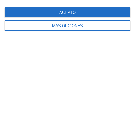
SÍGUENOS EN FACEBOOK
ACEPTO
MÁS OPCIONES
VÍDEO DESTACADO