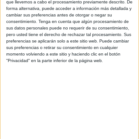
que llevemos a cabo el procesamiento previamente descrito. De
compañías que no aportan “ese punto de más”.
forma alternativa, puede acceder a información más detallada y
Bajo este enfoque, la campaña recurre a un tono
cambiar sus preferencias antes de otorgar o negar su
cercano, coloquial y directo para escenificar el
consentimiento.
Tenga en cuenta que algún procesamiento de
momento del cambio como una decisión
sus datos personales puede no requerir de su consentimiento,
liberadora.
pero usted tiene el derecho de rechazar tal procesamiento. Sus
preferencias se aplicarán solo a este sitio web. Puede cambiar
En las piezas audiovisuales, distintos clientes
sus preferencias o retirar su consentimiento en cualquier
aparecen lanzándose desde trampolines de
momento volviendo a este sitio y haciendo clic en el botón
diferentes alturas hacia una piscina llena de bolas
"Privacidad" en la parte inferior de la página web.
rojas, en una metáfora visual del salto hacia una
nueva compañía. Antes de caer, todos lanzan un
grito común de despedida: “Hasta Lowi”,
convertido en eje de la campaña.