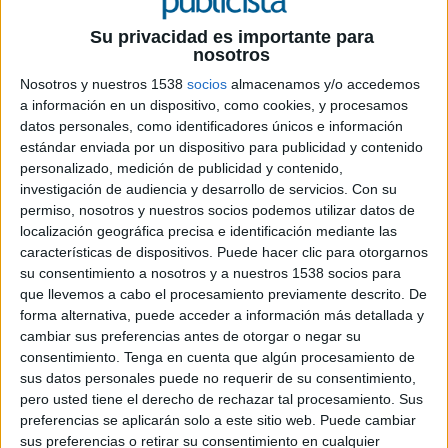
FICHA TÉCNICA
Su privacidad es importante para
nosotros
Cliente: Canva
Nosotros y nuestros 1538
socios
almacenamos y/o accedemos
a información en un dispositivo, como cookies, y procesamos
Anunciante: Canva
datos personales, como identificadores únicos e información
estándar enviada por un dispositivo para publicidad y contenido
Producto: Plataforma de diseño
personalizado, medición de publicidad y contenido,
investigación de audiencia y desarrollo de servicios.
Con su
Contacto del cliente: Soraya C. Hidalgo, Oli
permiso, nosotros y nuestros socios podemos utilizar datos de
Bussel, Karine Pawel, Noelia Carmona, Cristina
localización geográfica precisa e identificación mediante las
Gusano, Napua Solsona, Annabel Dempsey
características de dispositivos. Puede hacer clic para otorgarnos
su consentimiento a nosotros y a nuestros 1538 socios para
Agencia: Big toys
que llevemos a cabo el procesamiento previamente descrito. De
forma alternativa, puede acceder a información más detallada y
Equipo de la agencia: Fredo Figaredo, Mikel
cambiar sus preferencias antes de otorgar o negar su
consentimiento.
Tenga en cuenta que algún procesamiento de
Ortega, Ana Delgado, Manolo Moreno, María
sus datos personales puede no requerir de su consentimiento,
Perea, Lucas Rodriguez, Raquel Gago, Luis
pero usted tiene el derecho de rechazar tal procesamiento. Sus
Cházaro y Carlota Martínez
preferencias se aplicarán solo a este sitio web. Puede cambiar
sus preferencias o retirar su consentimiento en cualquier