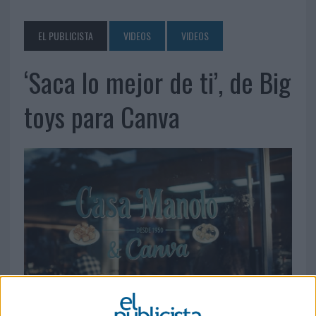
EL PUBLICISTA
VIDEOS
VIDEOS
‘Saca lo mejor de ti’, de Big
toys para Canva
14 DE MAYO DE 2026