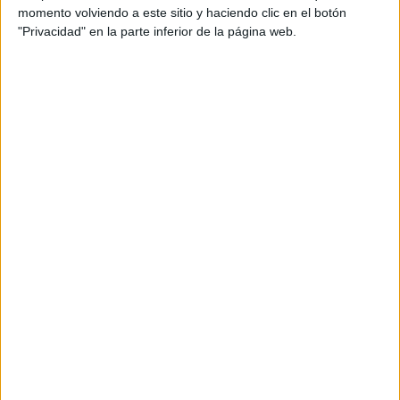
Productora: Possible Films
momento volviendo a este sitio y haciendo clic en el botón
"Privacidad" en la parte inferior de la página web.
Productora ejecutiva: Cristina Pineda
Producer: Covadonga Fernandez-Castaño
Realizador: Pablo Arreba
DoP: Jorge Roig
Editor: Pablo Arce
Color: Fran Cóndor
Sonido: Fernando Pocostales
AD: Dani Pérez
Estilismo: Carol Bernal
Maquillaje y peluquería: Blanca Laporta