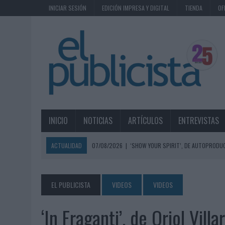
INICIAR SESIÓN
EDICIÓN IMPRESA Y DIGITAL
TIENDA
OF
INICIO
NOTICIAS
ARTÍCULOS
ENTREVISTAS
ACTUALIDAD
07/08/2026
|
‘SHOW YOUR SPIRIT’, DE AUTOPRODUC
07/08/2026
|
EL MÁLAGA CF CULMINA SU TRILOGÍA DE MARCA CON U
07/08/2026
|
MAHOU REIVINDICA EL RITUAL DE LA CAÑA EN EL DÍA IN
EL PUBLICISTA
VIDEOS
VIDEOS
07/08/2026
|
MG SPIRIT RELANZA SU MARCA CON UNA ESTRATEGIA 
‘In Fraganti’, de Oriol Vill
07/08/2026
|
PATRÓN CONVIERTE EL NUEVO SINGLE DE ARÓN PIPER EN