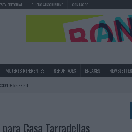
ERTA EDITORIAL
QUIERO SUSCRIBIRME
CONTACTO
MUJERES REFERENTES
REPORTAJES
ENLACES
NEWSLETTE
CIÓN DE MG SPIRIT
NA CAMPAÑA QUE CELEBRA SU REGRESO A PRIMERA DIVISIÓN
TERNACIONAL DE LA CERVEZA
360º CENTRADA EN EL ORIGEN BARCELONÉS
ar para Casa Tarradellas
 UNA EXPERIENCIA DE MARCA EN IBIZA