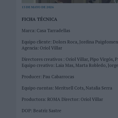
MONEDA”
13 DE MAYO DE 2026
07/08/2026
|
‘ALEXIA PUTELLAS X GALAXY Z FOLD8 – SIN LÍMITES’, 
FICHA TÉCNICA
Marca: Casa Tarradellas
Equipo cliente: Dolors Roca, Jordina Puigdomen
Agencia: Oriol Villar
Directores creativos : Oriol Villar, Pipo Virgós,
Equipo creativo: Laia Mas, Marta Robledo, Jorg
Producer: Pau Cabarrocas
Equipo cuentas: Meritxell Cots, Natalia Serra
Productora: ROMA Director: Oriol Villar
DOP: Beatriz Sastre