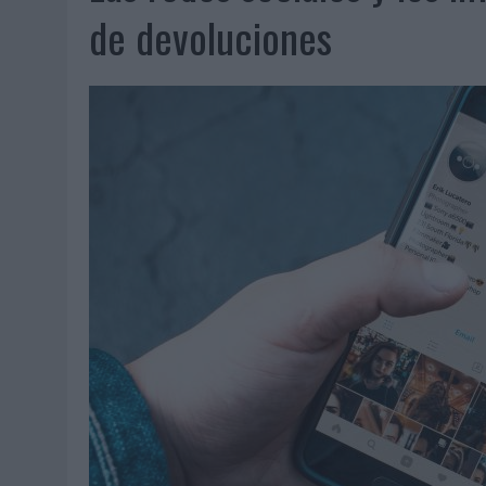
MONEDA”
de devoluciones
04/08/2026
|
‘EL PARAÍSO MÁS CERCA’, DE 22GRADOS PARA LOPESA
04/08/2026
|
‘LA ÚNICA CERVEZA DEL MUNDO QUE SE DISFRUTA DOS 
04/08/2026
|
‘EL FÚTBOL SIN LAS PERSONAS’, DE DENTSU CREATIVE
04/08/2026
|
CAPAZ, LA CERVEZA QUE CONVIERTE CADA BOTELLA EN
04/08/2026
|
BABARIA Y MAXIBON SON ‘EL MATCH PERFECTO DEL VE
04/08/2026
|
AUDIBLE REIVINDICA EL PODER TRANSFORMADOR DEL A
03/08/2026
|
‘VUELVE EL FÚTBOL. VUELVE A SOÑAR’, DE VML PARA MO
03/08/2026
|
MOVISTAR APELA A LA ILUSIÓN DE LAS AFICIONES PARA
03/08/2026
|
EL REAL BETIS INVITA A LOS AFICIONADOS A DISEÑAR 
03/08/2026
|
KFC CONVIERTE LOS UBER EN UN HOMENAJE AL UNIVERS
03/08/2026
|
BACK MARKET PONE A LA MADRE DE SU FUNDADOR COMO
03/08/2026
|
PRESENTADO EL JURADO DE LOS PREMIOS DE MARKETI
31/07/2026
|
‘FROZEN DUNKIN’ X CALIPPO®’, AUTOPRODUCCIÓN DE 