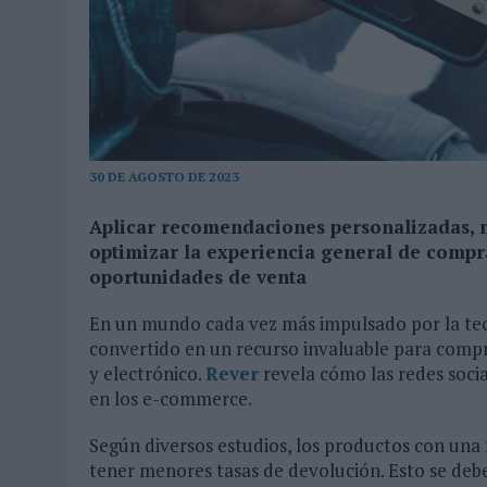
31/07/2026
|
MAKING SCIENCE AUMENTA UN 12,8% SUS VENTAS EN E
31/07/2026
|
WPP MEDIA SUMA A SU EQUIPO A JUAN ANTONIO ORTIZ
06/08/2026
|
LA IA ESTÁ SUBIENDO EL LISTÓN DE LA CREATIVIDAD
30 DE AGOSTO DE 2023
Aplicar recomendaciones personalizadas, m
optimizar la experiencia general de compra
oportunidades de venta
En un mundo cada vez más impulsado por la tecno
convertido en un recurso invaluable para compr
y electrónico.
Rever
revela cómo las redes soci
en los e-commerce.
Según diversos estudios, los productos con una 
tener menores tasas de devolución. Esto se debe