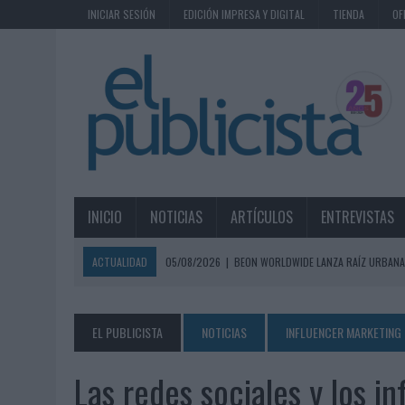
INICIAR SESIÓN
EDICIÓN IMPRESA Y DIGITAL
TIENDA
OF
INICIO
NOTICIAS
ARTÍCULOS
ENTREVISTAS
ACTUALIDAD
05/08/2026
|
BEON WORLDWIDE LANZA RAÍZ URBANA
ECONÓMICOS
05/08/2026
|
FABRA COMUNICACIÓN INCORPORA A CASONÁ Y ASUME 
EL PUBLICISTA
NOTICIAS
INFLUENCER MARKETING
05/08/2026
|
LOPESAN HOTELS & RESORTS ACERCA EL PARAÍSO CAN
Las redes sociales y los i
05/08/2026
|
LUIS ARQUILLOS (BURGO DE ARIAS): “LA CONSTRUCCIÓ