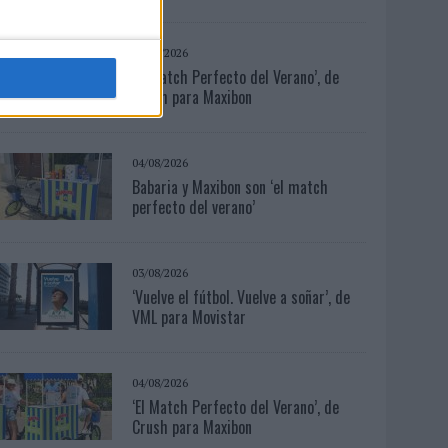
04/08/2026
‘El Match Perfecto del Verano’, de
Crush para Maxibon
04/08/2026
Babaria y Maxibon son ‘el match
perfecto del verano’
03/08/2026
‘Vuelve el fútbol. Vuelve a soñar’, de
VML para Movistar
04/08/2026
‘El Match Perfecto del Verano’, de
Crush para Maxibon