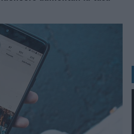
N HOTELS & RESORTS
VECES’, DE INUSUALY PARA CERVEZA CAPAZ
 PARA ORANGE
 UNA OPORTUNIDAD DE INCLUSIÓN
RANO’
UDIO EN SU NUEVA CAMPAÑA GLOBAL DE MARCA
VISTAR
 EL REGRESO DEL FÚTBOL
SU PRÓXIMA CAMISETA FOREVER GREEN
O DE 'LOS SIMPSON'
 AVAL DE SU CALIDAD
NG Y COMUNICACIÓN EN EL SECTOR ASEGURADOR 2026
DUNKIN’