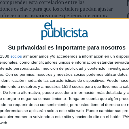
 comprender esta correlación entre las
iones es clave para que los retailers puedan ajustar
 ofrecer a sus usuarios una experiencia de compra
Instagram y Pinterest, también ha demostrado tener un
. Sin embargo, existen divergencias entre el contenido
L
Su privacidad es importante para nosotros
 lugar a más devoluciones
s
s 1538
socios
almacenamos y/o accedemos a información en un disposit
e
 ajustar las representaciones visuales de los
sonales, como identificadores únicos e información estándar enviada 
l
, los retailers pueden optimizar su narrativa visual y
ntenido personalizado, medición de publicidad y contenido, investigaci
p
os.
Con su permiso, nosotros y nuestros socios podemos utilizar datos 
identificación mediante las características de dispositivos. Puede hacer
ntimiento a nosotros y a nuestros 1538 socios para que llevemos a ca
. De forma alternativa, puede acceder a información más detallada y 
bién ha sido objeto de estudio en relación con las
e otorgar o negar su consentimiento.
Tenga en cuenta que algún proc
de no requerir de su consentimiento, pero usted tiene el derecho de r
mpulsar las ventas, también contribuyen a un aumento
referencias se aplicarán solo a este sitio web. Puede cambiar sus pref
correspondencia entre las expectativas de los
alquier momento volviendo a este sitio y haciendo clic en el botón "Pri
zar el análisis de datos y los algoritmos de
 web.
ificar a los influencers que resuenan con su público