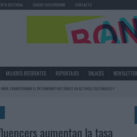
ERTA EDITORIAL
QUIERO SUSCRIBIRME
CONTACTO
MUJERES REFERENTES
REPORTAJES
ENLACES
NEWSLETTE
 PARA TRANSFORMAR EL PATRIMONIO HISTÓRICO EN ACTIVOS CULTURALES Y
LA GESTIÓN DE SUS RELACIONES CON LOS MEDIOS
ARIO EN SU ÚLTIMA CAMPAÑA INTERNACIONAL
nfluencers aumentan la tasa
N DE MARCA A LARGO PLAZO Y LA MEDICIÓN SON DOS CARAS DE LA MISMA