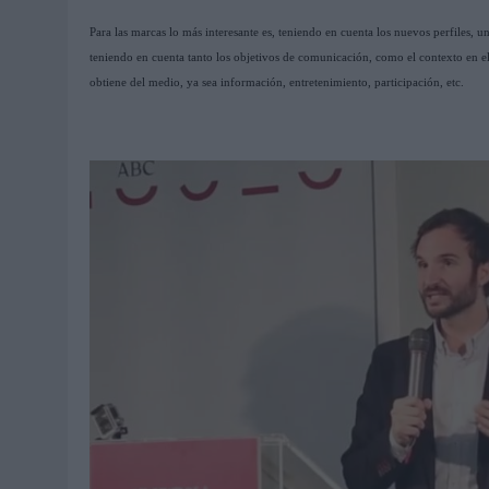
Para las marcas lo más interesante es, teniendo en cuenta los nuevos perfiles, u
teniendo en cuenta tanto los objetivos de comunicación, como el contexto en e
obtiene del medio, ya sea información, entretenimiento, participación, etc.