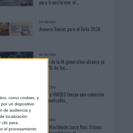
para transformar el...
04/08/2026
Anuario Socios para el Éxito 2026
06/08/2026
El uso de la IA generativa alcanza ya
al 62% de los...
06/08/2026
Frigo y UNIQLO lanzan una colección
ivo, como cookies, y
personalizable...
por un dispositivo
ón de audiencia y
de localización
05/08/2026
 clic para
Beon Worldwide lanza Raíz Urbana
bo el procesamiento
para transformar el...