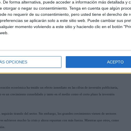
. De forma alternativa, puede acceder a información más detallada y 
e otorgar o negar su consentimiento.
Tenga en cuenta que algún proc
de no requerir de su consentimiento, pero usted tiene el derecho de r
referencias se aplicarán solo a este sitio web. Puede cambiar sus pref
alquier momento volviendo a este sitio y haciendo clic en el botón "Pri
 web.
ÁS OPCIONES
ACEPTO
eración económica ha tenido un efecto inmediato en las cifras de inversión publicitaria,
 es un crecimiento consolidado y tanto en el medio como el corto plazo la inversión
. seguirán tirando del sector. Sin embargo, los grandes crecimientos vienen de sectores
ores sufrieron mucho la crisis y ahora repuntan con más fuerza. Mientras que otros, como
ión.