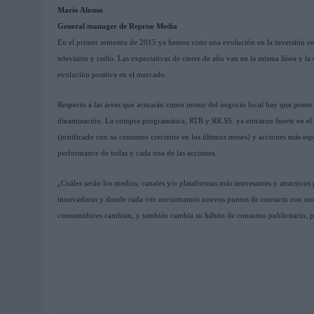
Mario Alonso
General manager de Reprise Media
En el primer semestre de 2015 ya hemos visto una evolución en la inversión en
televisión y radio. Las expectativas de cierre de año van en la misma línea y
evolución positiva en el mercado.
Respecto a las áreas que actuarán como motor del negocio local hay que poner el
dinamización. La compra programática, RTB y RR.SS. ya entraron fuerte en el m
(justificado con su consumo creciente en los últimos meses) y acciones más es
performance de todas y cada una de las acciones.
¿Cuáles serán los medios, canales y/o plataformas más interesantes y atractivos
innovadoras y donde cada vez encontramos nuevos puntos de contacto con nues
consumidores cambian, y también cambia su hábito de consumo publicitario, por