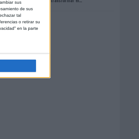
cambiar sus
esamiento de sus
echazar tal
erencias o retirar su
vacidad" en la parte