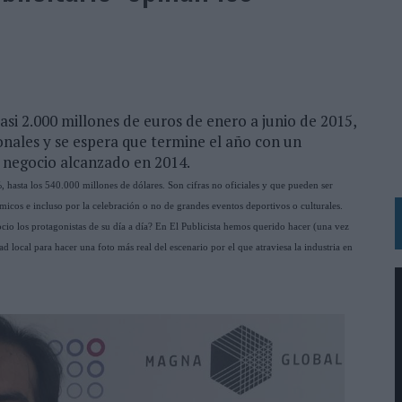
MAR EL PATRIMONIO HISTÓRICO EN ACTIVOS CULTURALES Y ECONÓMICOS
LA GESTIÓN DE SUS RELACIONES CON LOS MEDIOS
ARIO EN SU ÚLTIMA CAMPAÑA INTERNACIONAL
asi 2.000 millones de euros de enero a junio de 2015,
N DE MARCA A LARGO PLAZO Y LA MEDICIÓN SON DOS CARAS DE LA MISMA
nales y se espera que termine el año con un
 negocio alcanzado en 2014.
N HOTELS & RESORTS
 hasta los 540.000 millones de dólares. Son cifras no oficiales y que pueden ser
icos e incluso por la celebración o no de grandes eventos deportivos o culturales.
VECES’, DE INUSUALY PARA CERVEZA CAPAZ
io los protagonistas de su día a día? En El Publicista hemos querido hacer (una vez
 PARA ORANGE
d local para hacer una foto más real del escenario por el que atraviesa la industria en
 UNA OPORTUNIDAD DE INCLUSIÓN
RANO’
UDIO EN SU NUEVA CAMPAÑA GLOBAL DE MARCA
VISTAR
 EL REGRESO DEL FÚTBOL