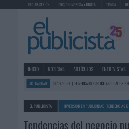
INICIAR SESIÓN
EDICIÓN IMPRESA Y DIGITAL
TIENDA
OF
INICIO
NOTICIAS
ARTÍCULOS
ENTREVISTAS
ACTUALIDAD
06/08/2026
|
EL MERCADO PUBLICITARIO CAE UN 2
06/08/2026
|
LA TELEVISIÓN SIGUE LIDERANDO EL CONSUMO DE MEDI
06/08/2026
|
EL USO DE LA IA GENERATIVA ALCANZA YA AL 62% DE L
EL PUBLICISTA
INVERSIÓN EN PUBLICIDAD: TENDENCIAS 
06/08/2026
|
SYSTEM1 NOMBRA A KIMBERLY BASTONI COMO NUEVA D
Tendencias del negocio pub
06/08/2026
|
FRIGO Y UNIQLO LANZAN UNA COLECCIÓN PERSONALIZA