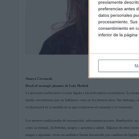
previamente descrito
preferencias antes d
datos personales pue
procesamiento. Sus p
consentimiento en cu
inferior de la página
M
Amaya Coronado
Head of strategic planner de Lola Madrid
La inversión publicitaria va muy ligada a los indicadores económicos. La recup
dando crecimientos que no habíamos visto en los últimos años. Sin embargo, no
evolucionará en la medida en la que evolucione el consumo y la economía.
Los sectores tradicionales de automoción, telecomunicaciones, distribución, etc
como la energía, las bebidas, juegos y apuestas o salud. Algunos de estos sect
juegos y apuestas, viven un auténtico boom favorecido por cambios de legislac