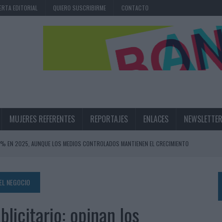
ERTA EDITORIAL
QUIERO SUSCRIBIRME
CONTACTO
MUJERES REFERENTES
REPORTAJES
ENLACES
NEWSLETTE
,6% EN 2025, AUNQUE LOS MEDIOS CONTROLADOS MANTIENEN EL CRECIMIENTO
OS EN VERANO Y SUPERA AL MÓVIL COMO DISPOSITIVO MÁS UTILIZADO
OS ESPAÑOLES
DEL NEGOCIO
IRECTORA COMERCIAL GLOBAL
licitario: opinan los
BLE INSPIRADA EN CORNETTO, CALIPPO Y SOLERO