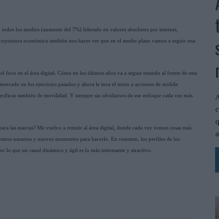
 todos los medios (aumento del 7%) liderado en valores absolutos por internet,
 la coyuntura económica también nos hacer ver que en el medio plazo vamos a seguir una
 foco en el área digital. Cómo en los últimos años va a seguir estando al frente de esta
ercado en los ejercicios pasados y ahora le toca el turno a acciones de mobile
A
pecíficas también de movilidad. Y siempre sin olvidarnos de ese enfoque cada vez más
c
q
 para las marcas? Me vuelvo a remitir al área digital, donde cada vez vemos cosas más
a
tros usuarios y nuevos momentos para hacerlo. En resumen, los perfiles de los
 lo que un canal dinámico y ágil es lo más interesante y atractivo.