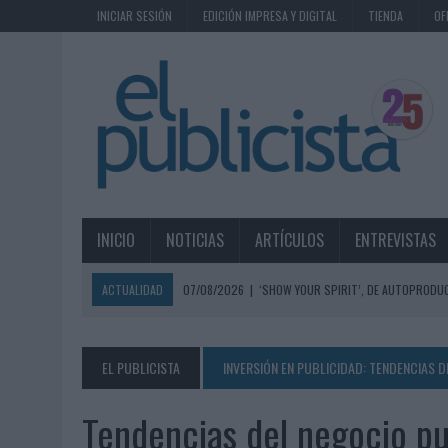
INICIAR SESIÓN
EDICIÓN IMPRESA Y DIGITAL
TIENDA
OF
INICIO
NOTICIAS
ARTÍCULOS
ENTREVISTAS
ACTUALIDAD
07/08/2026
|
‘SHOW YOUR SPIRIT’, DE AUTOPRODUC
07/08/2026
|
EL MÁLAGA CF CULMINA SU TRILOGÍA DE MARCA CON U
07/08/2026
|
MAHOU REIVINDICA EL RITUAL DE LA CAÑA EN EL DÍA IN
EL PUBLICISTA
INVERSIÓN EN PUBLICIDAD: TENDENCIAS 
07/08/2026
|
MG SPIRIT RELANZA SU MARCA CON UNA ESTRATEGIA 
Tendencias del negocio pub
07/08/2026
|
PATRÓN CONVIERTE EL NUEVO SINGLE DE ARÓN PIPER EN