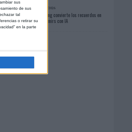
cambiar sus
07/08/2026
esamiento de sus
Vueling convierte los recuerdos en
echazar tal
souvenirs con IA
erencias o retirar su
vacidad" en la parte