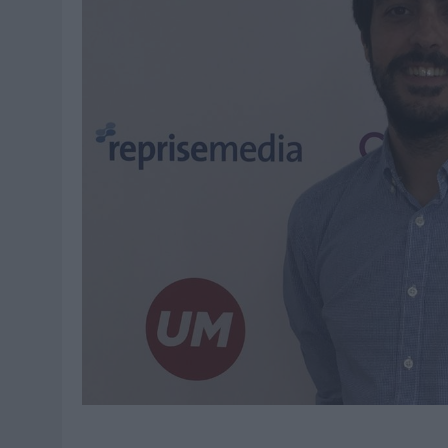
MONEDA”
07/08/2026
|
‘ALEXIA PUTELLAS X GALAXY Z FOLD8 – SIN LÍMITES’, 