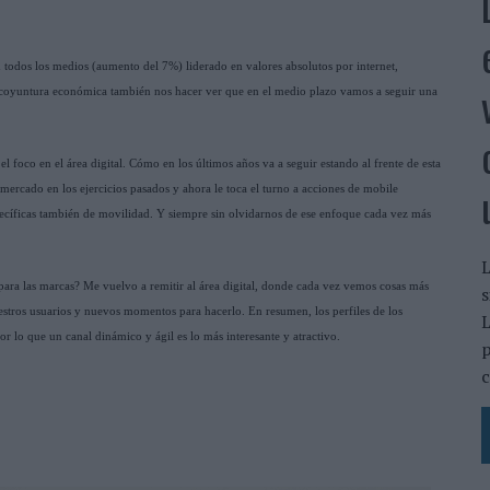
 todos los medios (aumento del 7%) liderado en valores absolutos por internet,
 la coyuntura económica también nos hacer ver que en el medio plazo vamos a seguir una
 foco en el área digital. Cómo en los últimos años va a seguir estando al frente de esta
ercado en los ejercicios pasados y ahora le toca el turno a acciones de mobile
pecíficas también de movilidad. Y siempre sin olvidarnos de ese enfoque cada vez más
L
 para las marcas? Me vuelvo a remitir al área digital, donde cada vez vemos cosas más
s
tros usuarios y nuevos momentos para hacerlo. En resumen, los perfiles de los
L
 lo que un canal dinámico y ágil es lo más interesante y atractivo.
p
c