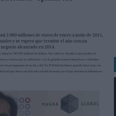
 LAS MARCAS
N IA
RÁ A PRUEBA LA CREATIVIDAD DE LAS MARCAS
asi 2.000 millones de euros de enero a junio de 2015,
N LA INFANCIA EN SU ESTRATEGIA
nales y se espera que termine el año con un
OS EN VERANO Y SUPERA AL MÓVIL COMO DISPOSITIVO MÁS UTILIZADO
 negocio alcanzado en 2014.
OS ESPAÑOLES
 hasta los 540.000 millones de dólares. Son cifras no oficiales y que pueden ser
icos e incluso por la celebración o no de grandes eventos deportivos o culturales.
IRECTORA COMERCIAL GLOBAL
io los protagonistas de su día a día? En El Publicista hemos querido hacer (una vez
BLE INSPIRADA EN CORNETTO, CALIPPO Y SOLERO
d local para hacer una foto más real del escenario por el que atraviesa la industria en
MAR EL PATRIMONIO HISTÓRICO EN ACTIVOS CULTURALES Y ECONÓMICOS
LA GESTIÓN DE SUS RELACIONES CON LOS MEDIOS
ARIO EN SU ÚLTIMA CAMPAÑA INTERNACIONAL
N DE MARCA A LARGO PLAZO Y LA MEDICIÓN SON DOS CARAS DE LA MISMA