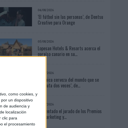
04/08/2026
‘El fútbol sin las personas’, de Dentsu
Creative para Orange
05/08/2026
Lopesan Hotels & Resorts acerca el
paraíso canario en su...
04/08/2026
‘La única cerveza del mundo que se
disfruta dos veces’, de...
ivo, como cookies, y
por un dispositivo
03/08/2026
ón de audiencia y
Presentado el jurado de los Premios
de localización
de Marketing y...
 clic para
bo el procesamiento