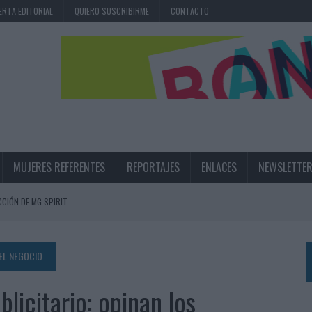
ERTA EDITORIAL
QUIERO SUSCRIBIRME
CONTACTO
MUJERES REFERENTES
REPORTAJES
ENLACES
NEWSLETTE
CIÓN DE MG SPIRIT
NA CAMPAÑA QUE CELEBRA SU REGRESO A PRIMERA DIVISIÓN
TERNACIONAL DE LA CERVEZA
DEL NEGOCIO
360º CENTRADA EN EL ORIGEN BARCELONÉS
licitario: opinan los
 UNA EXPERIENCIA DE MARCA EN IBIZA