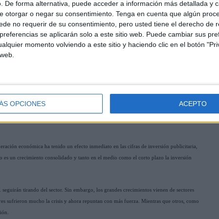
. De forma alternativa, puede acceder a información más detallada y 
e otorgar o negar su consentimiento.
Tenga en cuenta que algún proc
de no requerir de su consentimiento, pero usted tiene el derecho de r
referencias se aplicarán solo a este sitio web. Puede cambiar sus pref
alquier momento volviendo a este sitio y haciendo clic en el botón "Pri
 web.
ÁS OPCIONES
ACEPTO
eración económica ha tenido un efecto inmediato en las cifras de inversión publicitaria,
 es un crecimiento consolidado y tanto en el medio como el corto plazo la inversión
. seguirán tirando del sector. Sin embargo, los grandes crecimientos vienen de sectores
ores sufrieron mucho la crisis y ahora repuntan con más fuerza. Mientras que otros, como
ión.