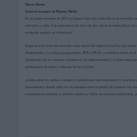
Mario Alonso
General manager de Reprise Media
En el primer semestre de 2015 ya hemos visto una evolución en la inversión en
televisión y radio. Las expectativas de cierre de año van en la misma línea y
evolución positiva en el mercado.
Respecto a las áreas que actuarán como motor del negocio local hay que poner el
dinamización. La compra programática, RTB y RR.SS. ya entraron fuerte en el m
(justificado con su consumo creciente en los últimos meses) y acciones más es
performance de todas y cada una de las acciones.
¿Cuáles serán los medios, canales y/o plataformas más interesantes y atractivos
innovadoras y donde cada vez encontramos nuevos puntos de contacto con nues
consumidores cambian, y también cambia su hábito de consumo publicitario, por