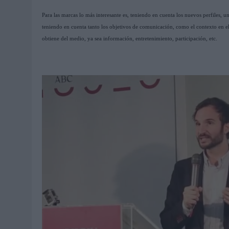
Para las marcas lo más interesante es, teniendo en cuenta los nuevos perfiles, u
teniendo en cuenta tanto los objetivos de comunicación, como el contexto en e
obtiene del medio, ya sea información, entretenimiento, participación, etc.