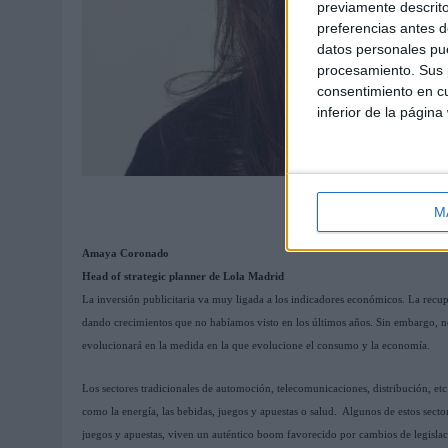
previamente descrito
preferencias antes d
datos personales pue
procesamiento. Sus p
consentimiento en cu
inferior de la página
M
Amaya Coronado
Head of strategic planner de Lola Madrid
La inversión publicitaria va muy ligada a los indicadores económicos. La recup
dando crecimientos que no habíamos visto en los últimos años. Sin embargo, no
evolucionará en la medida en la que evolucione el consumo y la economía.
Los sectores tradicionales de automoción, telecomunicaciones, distribución, etc
como la energía, las bebidas, juegos y apuestas o salud. Algunos de estos sect
juegos y apuestas, viven un auténtico boom favorecido por cambios de legislac