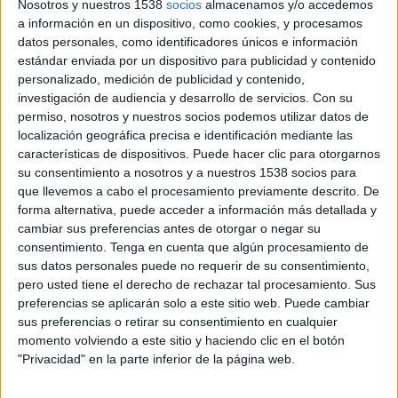
Nosotros y nuestros 1538
socios
almacenamos y/o accedemos
La vinculación de las marcas es percibida de
a información en un dispositivo, como cookies, y procesamos
forma general como positiva o muy positiva por
datos personales, como identificadores únicos e información
los seguidores. Las alianzas con Spotify e InfoJobs
estándar enviada por un dispositivo para publicidad y contenido
son las más valoradas, con el 66% y el 52% de los
personalizado, medición de publicidad y contenido,
que las mencionan, respectivamente,
investigación de audiencia y desarrollo de servicios.
Con su
calificándolas como muy positivas. El número de
permiso, nosotros y nuestros socios podemos utilizar datos de
marcas que se relacionan con algún equipo en
localización geográfica precisa e identificación mediante las
concreto tiene un promedio de 4,5, siendo
características de dispositivos. Puede hacer clic para otorgarnos
Porcinos FC el equipo al que más personas
su consentimiento a nosotros y a nuestros 1538 socios para
relacionan con alguna marca.
que llevemos a cabo el procesamiento previamente descrito. De
forma alternativa, puede acceder a información más detallada y
cambiar sus preferencias antes de otorgar o negar su
El estudio de Dentsu, que ha analizado a los
consentimiento.
Tenga en cuenta que algún procesamiento de
seguidores de la Kings League para conocer sus
sus datos personales puede no requerir de su consentimiento,
perfiles, su comportamiento y los hábitos de
pero usted tiene el derecho de rechazar tal procesamiento. Sus
consumo de esta competición, revela que la Kings
preferencias se aplicarán solo a este sitio web. Puede cambiar
League de Gerard Piqué e Ibai Llanos se ha
sus preferencias o retirar su consentimiento en cualquier
convertido en la competición deportiva
momento volviendo a este sitio y haciendo clic en el botón
revelación para los jóvenes de 18 a 30 años. La
"Privacidad" en la parte inferior de la página web.
segunda edición de este campeonato de fútbol 7,
en el que participan famosos streamers y