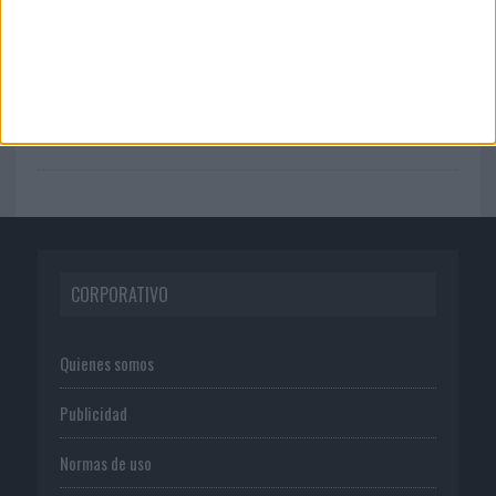
diseñar su próxima ...
07/08/2026
El verano pone a prueba la estrategia
digital de las marcas
CORPORATIVO
Quienes somos
Publicidad
Normas de uso