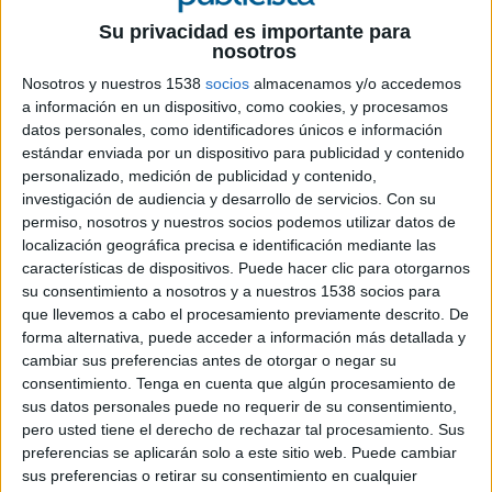
Campofrío como las marcas más elegidas por los
Su privacidad es importante para
consumidores españoles y deja varias
nosotros
conclusiones relevantes sobre las dinámicas
actuales del mercado.
Nosotros y nuestros 1538
socios
almacenamos y/o accedemos
a información en un dispositivo, como cookies, y procesamos
El ranking vuelve a estar encabezado por Coca-
datos personales, como identificadores únicos e información
estándar enviada por un dispositivo para publicidad y contenido
Cola, que alcanza 121 millones de contactos con
personalizado, medición de publicidad y contenido,
el consumidor (CRP), seguida de ElPozo, con
investigación de audiencia y desarrollo de servicios.
Con su
112,5 millones, y Campofrío, con 85,4 millones.
permiso, nosotros y nuestros socios podemos utilizar datos de
Sin embargo, el liderazgo en penetración
localización geográfica precisa e identificación mediante las
corresponde a ElPozo, presente en el 73,2% de
características de dispositivos. Puede hacer clic para otorgarnos
los hogares españoles, por delante del 67,7%
su consentimiento a nosotros y a nuestros 1538 socios para
registrado por Coca-Cola.
que llevemos a cabo el procesamiento previamente descrito. De
forma alternativa, puede acceder a información más detallada y
Más allá de las posiciones de cabeza, el estudio
cambiar sus preferencias antes de otorgar o negar su
refleja un mercado en movimiento. Siete de cada
consentimiento.
Tenga en cuenta que algún procesamiento de
diez marcas presentes en el top 50 han cambiado
sus datos personales puede no requerir de su consentimiento,
de posición respecto al año anterior, con 18
pero usted tiene el derecho de rechazar tal procesamiento. Sus
preferencias se aplicarán solo a este sitio web. Puede cambiar
enseñas escalando puestos y 16 retrocediendo.
sus preferencias o retirar su consentimiento en cualquier
Entre las novedades destaca el regreso de Pepsi