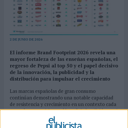
2 DE JUNIO DE 2026
El informe Brand Footprint 2026 revela una
mayor fortaleza de las enseñas españolas, el
regreso de Pepsi al top 50 y el papel decisivo
de la innovación, la publicidad y la
distribución para impulsar el crecimiento
Las marcas españolas de gran consumo
continúan demostrando una notable capacidad
de resistencia y crecimiento en un contexto cada
vez más competitivo. Así lo refleja la edición 2026
del informe Brand Footprint de
Worldpanel by
Numerator
, que sitúa a Coca-Cola, ElPozo y