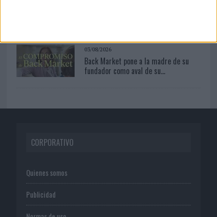
‘El Paraíso más cerca’, de 22GRADOS
para Lopesan Hotels &...
03/08/2026
Back Market pone a la madre de su
fundador como aval de su...
CORPORATIVO
Quienes somos
Publicidad
Normas de uso