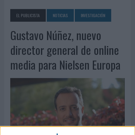
EL PUBLICISTA
NOTICIAS
INVESTIGACIÓN
Gustavo Núñez, nuevo
director general de online
media para Nielsen Europa