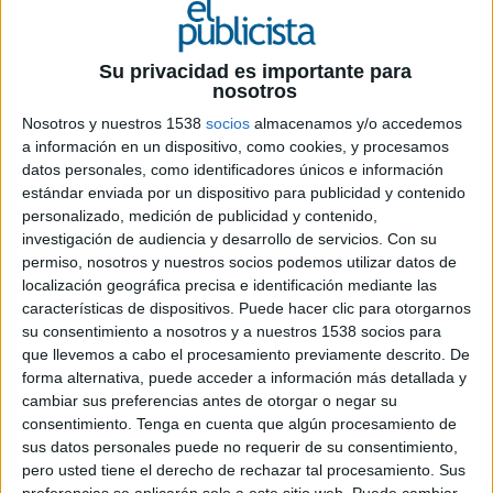
Su privacidad es importante para
17 DE MAYO DE 2011
nosotros
Nosotros y nuestros 1538
socios
almacenamos y/o accedemos
En España es sustituido por Henk van Riesen , que
a información en un dispositivo, como cookies, y procesamos
pasa a ocupar la dirección general de la división
datos personales, como identificadores únicos e información
online
estándar enviada por un dispositivo para publicidad y contenido
personalizado, medición de publicidad y contenido,
Gustavo Núñez ha sido nombrado nuevo director general de la división online
investigación de audiencia y desarrollo de servicios.
Con su
permiso, nosotros y nuestros socios podemos utilizar datos de
media de Nielsen para Europa, desde donde coordinará la estrategia online de la
localización geográfica precisa e identificación mediante las
compañía en más de quince mercados, aunando los intereses de países tan
características de dispositivos. Puede hacer clic para otorgarnos
heterogéneos como Rusia, España o Reino Unido.
su consentimiento a nosotros y a nuestros 1538 socios para
que llevemos a cabo el procesamiento previamente descrito. De
Desde su nuevo puesto, dirigirá los esfuerzos del Comité Europeo de Nielsen –
forma alternativa, puede acceder a información más detallada y
formado por AC Nielsen y Nielsen Media, medidor de las audiencias de televisión
cambiar sus preferencias antes de otorgar o negar su
de trece países europeos, entre otros- integrando las acciones de la división online
consentimiento.
Tenga en cuenta que algún procesamiento de
en la estrategia global de la compañía. En la actualidad, Nielsen cuenta con más
sus datos personales puede no requerir de su consentimiento,
pero usted tiene el derecho de rechazar tal procesamiento. Sus
de 700 clientes de los que la mitad utilizan sus servicios online.