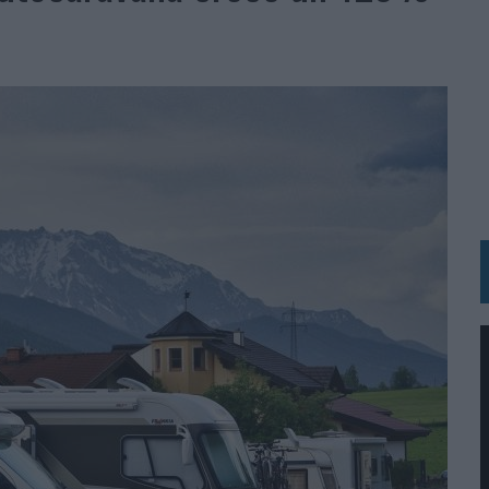
 LAS MARCAS
N IA
RÁ A PRUEBA LA CREATIVIDAD DE LAS MARCAS
N LA INFANCIA EN SU ESTRATEGIA
OS EN VERANO Y SUPERA AL MÓVIL COMO DISPOSITIVO MÁS UTILIZADO
OS ESPAÑOLES
IRECTORA COMERCIAL GLOBAL
BLE INSPIRADA EN CORNETTO, CALIPPO Y SOLERO
MAR EL PATRIMONIO HISTÓRICO EN ACTIVOS CULTURALES Y ECONÓMICOS
LA GESTIÓN DE SUS RELACIONES CON LOS MEDIOS
ARIO EN SU ÚLTIMA CAMPAÑA INTERNACIONAL
N DE MARCA A LARGO PLAZO Y LA MEDICIÓN SON DOS CARAS DE LA MISMA