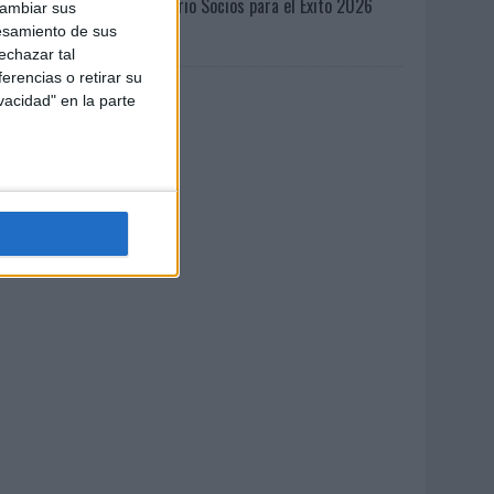
Anuario Socios para el Éxito 2026
cambiar sus
esamiento de sus
echazar tal
erencias o retirar su
vacidad" en la parte