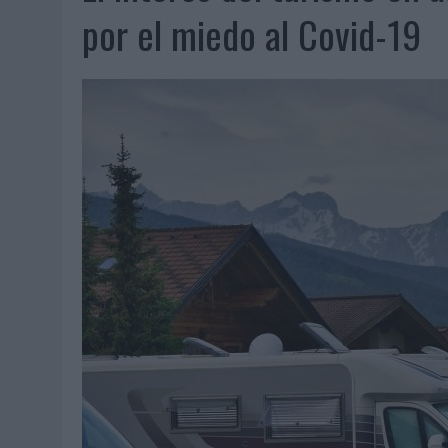
07/08/2026
|
EL VERANO PONE A PRUEBA LA ESTRATEGIA DIGITAL DE
por el miedo al Covid-19
07/08/2026
|
VUELING CONVIERTE LOS RECUERDOS EN SOUVENIRS CO
07/08/2026
|
CUANDO SE APAGUE EL SOL, EL ECLIPSE DE 2026 POND
06/08/2026
|
‘LA VUELTA’, DE FENOMENAL PARA MÁLAGA CF
06/08/2026
|
SIETE DE CADA DIEZ EMPRESAS ESPAÑOLAS NO INTEGRA
06/08/2026
|
LA TELEVISIÓN SIGUE LIDERANDO EL CONSUMO DE MEDI
06/08/2026
|
EL USO DE LA IA GENERATIVA ALCANZA YA AL 62% DE L
06/08/2026
|
SYSTEM1 NOMBRA A KIMBERLY BASTONI COMO NUEVA D
06/08/2026
|
FRIGO Y UNIQLO LANZAN UNA COLECCIÓN PERSONALIZA
06/08/2026
|
LA IA ESTÁ SUBIENDO EL LISTÓN DE LA CREATIVIDAD
05/08/2026
|
BEON WORLDWIDE LANZA RAÍZ URBANA PARA TRANSFOR
05/08/2026
|
FABRA COMUNICACIÓN INCORPORA A CASONÁ Y ASUME 
05/08/2026
|
LOPESAN HOTELS & RESORTS ACERCA EL PARAÍSO CAN
05/08/2026
|
LUIS ARQUILLOS (BURGO DE ARIAS): “LA CONSTRUCCIÓ