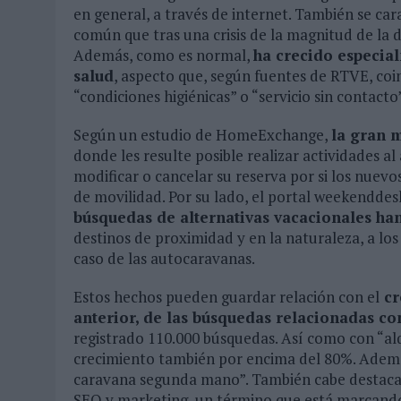
en general, a través de internet. También se car
común que tras una crisis de la magnitud de la 
Además, como es normal,
ha crecido especia
salud
, aspecto que, según fuentes de RTVE, coi
“condiciones higiénicas” o “servicio sin contact
Según un estudio de HomeExchange,
la gran m
donde les resulte posible realizar actividades al
modificar o cancelar su reserva por si los nuev
de movilidad. Por su lado, el portal weekenddes
búsquedas de alternativas vacacionales ha
destinos de proximidad y en la naturaleza, a los
caso de las autocaravanas.
Estos hechos pueden guardar relación con el
cr
anterior, de las búsquedas relacionadas co
registrado 110.000 búsquedas. Así como con “alq
crecimiento también por encima del 80%. Adem
caravana segunda mano”. También cabe destacar 
SEO y marketing, un término que está marcando 