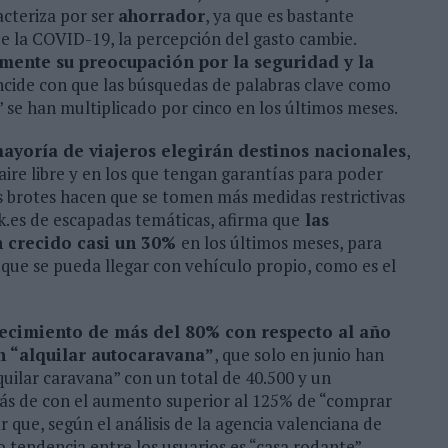
acteriza por ser
ahorrador
, ya que es bastante
de la COVID-19, la percepción del gasto cambie.
lmente su preocupación por la seguridad y la
ncide con que las búsquedas de palabras clave como
o” se han multiplicado por cinco en los últimos meses.
ayoría de viajeros elegirán destinos nacionales
,
 aire libre y en los que tengan garantías para poder
os brotes hacen que se tomen más medidas restrictivas
k.es de escapadas temáticas, afirma que
las
n crecido casi un 30%
en los últimos meses, para
 que se pueda llegar con vehículo propio, como es el
ecimiento de más del 80% con respecto al año
n “alquilar autocaravana”
, que solo en junio han
uilar caravana” con un total de 40.500 y un
ás de con el aumento superior al 125% de “comprar
que, según el análisis de la agencia valenciana de
tendencia entre los usuarios es “casa rodante”.