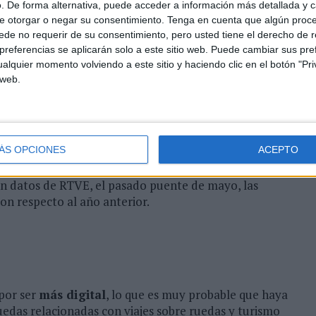
. De forma alternativa, puede acceder a información más detallada y 
como Siri en el móvil y otros domésticos como es el
e otorgar o negar su consentimiento.
Tenga en cuenta que algún proc
os.
de no requerir de su consentimiento, pero usted tiene el derecho de r
referencias se aplicarán solo a este sitio web. Puede cambiar sus pref
or. Según Aseicar (Asociación Española de la Industria
alquier momento volviendo a este sitio y haciendo clic en el botón "Pri
300.000 caravanas y las matriculaciones crecen
 web.
, alcanzando las 8.900 en 2019
. Si bien es cierto,
s de este tipo de vehículos en marzo y abril, el
 optimismo, especialmente con lo que respecta al
ÁS OPCIONES
ACEPTO
pción vacacional al alza, las casas rurales también
n datos de RTVE, el pasado puente de mayo, las
on respecto al año anterior.
 por ser
más digital
, lo que es muy probable que haya
uedas relacionadas con viajes sobre ruedas y turismo