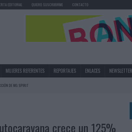
ERTA EDITORIAL
QUIERO SUSCRIBIRME
CONTACTO
MUJERES REFERENTES
REPORTAJES
ENLACES
NEWSLETTE
CIÓN DE MG SPIRIT
NA CAMPAÑA QUE CELEBRA SU REGRESO A PRIMERA DIVISIÓN
TERNACIONAL DE LA CERVEZA
360º CENTRADA EN EL ORIGEN BARCELONÉS
 autocaravana crece un 125%
 UNA EXPERIENCIA DE MARCA EN IBIZA