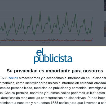
 hasta alcanzar máximos este año | Fuente: agenciaSEO.eu
Su privacidad es importante para nosotros
generalistas de una sola palabra. Es decir, los
 construyendo
querys
más largas como por ejemplo
s 1538
socios
almacenamos y/o accedemos a información en un disposit
as búsquedas mensuales han crecido un
125,64%
sonales, como identificadores únicos e información estándar enviada 
ntenido personalizado, medición de publicidad y contenido, investigaci
os.
Con su permiso, nosotros y nuestros socios podemos utilizar datos 
identificación mediante las características de dispositivos. Puede hacer
rece estar directamente relacionado con el
aumento
ntimiento a nosotros y a nuestros 1538 socios para que llevemos a ca
rios
para dar respuesta a sus inquietudes, ya que,