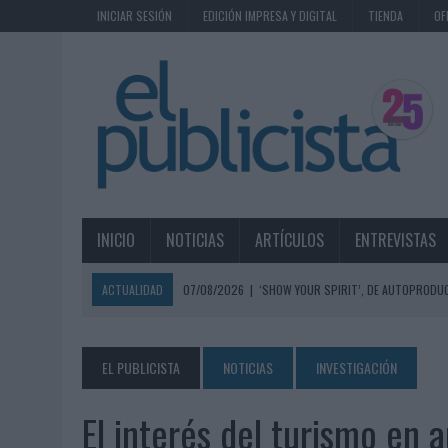
INICIAR SESIÓN
EDICIÓN IMPRESA Y DIGITAL
TIENDA
OF
INICIO
NOTICIAS
ARTÍCULOS
ENTREVISTAS
ACTUALIDAD
07/08/2026
|
‘SHOW YOUR SPIRIT’, DE AUTOPRODUC
07/08/2026
|
EL MÁLAGA CF CULMINA SU TRILOGÍA DE MARCA CON U
07/08/2026
|
MAHOU REIVINDICA EL RITUAL DE LA CAÑA EN EL DÍA IN
EL PUBLICISTA
NOTICIAS
INVESTIGACIÓN
07/08/2026
|
MG SPIRIT RELANZA SU MARCA CON UNA ESTRATEGIA 
El interés del turismo en
07/08/2026
|
PATRÓN CONVIERTE EL NUEVO SINGLE DE ARÓN PIPER EN