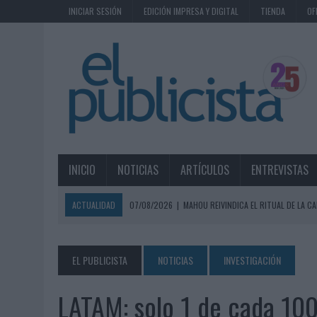
INICIAR SESIÓN
EDICIÓN IMPRESA Y DIGITAL
TIENDA
OF
INICIO
NOTICIAS
ARTÍCULOS
ENTREVISTAS
ACTUALIDAD
07/08/2026
|
MAHOU REIVINDICA EL RITUAL DE LA CA
07/08/2026
|
MG SPIRIT RELANZA SU MARCA CON UNA ESTRATEGIA 
07/08/2026
|
PATRÓN CONVIERTE EL NUEVO SINGLE DE ARÓN PIPER EN
EL PUBLICISTA
NOTICIAS
INVESTIGACIÓN
07/08/2026
|
EL VERANO PONE A PRUEBA LA ESTRATEGIA DIGITAL DE
LATAM: solo 1 de cada 10
07/08/2026
|
VUELING CONVIERTE LOS RECUERDOS EN SOUVENIRS CO