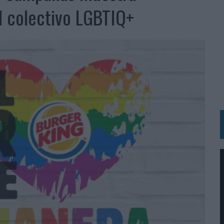
RÁ A PRUEBA LA CREATIVIDAD DE LAS MARCAS
l colectivo LGBTIQ+
N LA INFANCIA EN SU ESTRATEGIA
OS EN VERANO Y SUPERA AL MÓVIL COMO DISPOSITIVO MÁS UTILIZADO
OS ESPAÑOLES
IRECTORA COMERCIAL GLOBAL
BLE INSPIRADA EN CORNETTO, CALIPPO Y SOLERO
MAR EL PATRIMONIO HISTÓRICO EN ACTIVOS CULTURALES Y ECONÓMICOS
LA GESTIÓN DE SUS RELACIONES CON LOS MEDIOS
ARIO EN SU ÚLTIMA CAMPAÑA INTERNACIONAL
N DE MARCA A LARGO PLAZO Y LA MEDICIÓN SON DOS CARAS DE LA MISMA
N HOTELS & RESORTS