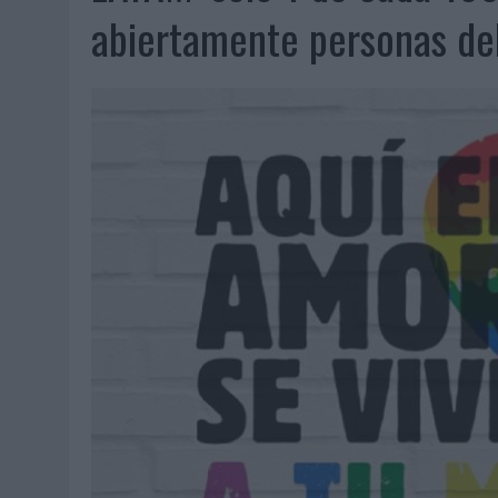
07/08/2026
|
CUANDO SE APAGUE EL SOL, EL ECLIPSE DE 2026 POND
abiertamente personas de
06/08/2026
|
‘LA VUELTA’, DE FENOMENAL PARA MÁLAGA CF
06/08/2026
|
SIETE DE CADA DIEZ EMPRESAS ESPAÑOLAS NO INTEGRA
06/08/2026
|
LA TELEVISIÓN SIGUE LIDERANDO EL CONSUMO DE MEDI
06/08/2026
|
EL USO DE LA IA GENERATIVA ALCANZA YA AL 62% DE L
06/08/2026
|
SYSTEM1 NOMBRA A KIMBERLY BASTONI COMO NUEVA D
06/08/2026
|
FRIGO Y UNIQLO LANZAN UNA COLECCIÓN PERSONALIZA
06/08/2026
|
LA IA ESTÁ SUBIENDO EL LISTÓN DE LA CREATIVIDAD
05/08/2026
|
BEON WORLDWIDE LANZA RAÍZ URBANA PARA TRANSFOR
05/08/2026
|
FABRA COMUNICACIÓN INCORPORA A CASONÁ Y ASUME 
05/08/2026
|
LOPESAN HOTELS & RESORTS ACERCA EL PARAÍSO CAN
05/08/2026
|
LUIS ARQUILLOS (BURGO DE ARIAS): “LA CONSTRUCCIÓ
MONEDA”
04/08/2026
|
‘EL PARAÍSO MÁS CERCA’, DE 22GRADOS PARA LOPESA