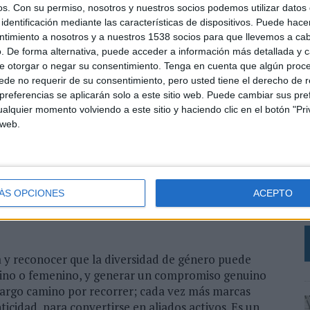
án preparados para salir del closet, ¿pero cómo
os.
Con su permiso, nosotros y nuestros socios podemos utilizar datos 
identificación mediante las características de dispositivos. Puede hacer
ona que forma parte de la comunidad LGBTIQ+. Es un
ntimiento a nosotros y a nuestros 1538 socios para que llevemos a ca
izar. Para las marcas representa un reto identificar
. De forma alternativa, puede acceder a información más detallada y 
a, deben de generar un rol de conexión profunda con
e otorgar o negar su consentimiento.
Tenga en cuenta que algún proc
ca, valores, y adecuación a sus productos y
de no requerir de su consentimiento, pero usted tiene el derecho de r
unidad LGBTIQ+ necesita de apertura e integración no
referencias se aplicarán solo a este sitio web. Puede cambiar sus pref
dores todo el año y de todos los productos. No es
alquier momento volviendo a este sitio y haciendo clic en el botón "Pri
rcas deben esforzarse para crear relaciones a largo
 web.
L
B
 colectivo debe ser real y no se debe evitar abordar
e
onsumidor, incluyendo las redes sociales e incluso
c
ÁS OPCIONES
ACEPTO
 crear activamente políticas inclusivas de trabajo para
e
0% de las personas LGBTIQ+ se sienten excluidas del
a y reconocer que la diversidad de género puede
ulino o femenino, y generar un compromiso genuino
argo camino por recorrer; cada vez más marcas
icidad, para convertirse en aliados activos. Es un