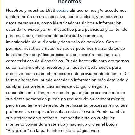
nosotros
15 DE OCTUBRE DE 2019
Nosotros y nuestros 1538
socios
almacenamos y/o accedemos
En su nuevo puesto, su misión será el de
a información en un dispositivo, como cookies, y procesamos
alcanzar los objetivos de ventas e
datos personales, como identificadores únicos e información
incrementar la cartera de clientes en la
estándar enviada por un dispositivo para publicidad y contenido
región de España y Portugal
personalizado, medición de publicidad y contenido,
investigación de audiencia y desarrollo de servicios.
Con su
El grupo Toluna Iberia ha escogido a Natacha
permiso, nosotros y nuestros socios podemos utilizar datos de
localización geográfica precisa e identificación mediante las
Lerma como nueva directora de ventas. En este
características de dispositivos. Puede hacer clic para otorgarnos
rol asumirá la responsabilidad del desarrollo y la
su consentimiento a nosotros y a nuestros 1538 socios para
ejecución de los planes estratégicos de la
que llevemos a cabo el procesamiento previamente descrito. De
compañía para conseguir los objetivos de ventas
forma alternativa, puede acceder a información más detallada y
e incrementar la cartera de clientes Toluna en la
cambiar sus preferencias antes de otorgar o negar su
región. Para ello cuenta con un equipo
consentimiento.
Tenga en cuenta que algún procesamiento de
profesional y dinámico de cuatro personas.
sus datos personales puede no requerir de su consentimiento,
pero usted tiene el derecho de rechazar tal procesamiento. Sus
Natacha Lerna ha cursado un máster de
preferencias se aplicarán solo a este sitio web. Puede cambiar
marketing y gestión comercial, impartido por la
sus preferencias o retirar su consentimiento en cualquier
Universidad Internacional de la Rioja, para
momento volviendo a este sitio y haciendo clic en el botón
complementar su carrera profesional en el
"Privacidad" en la parte inferior de la página web.