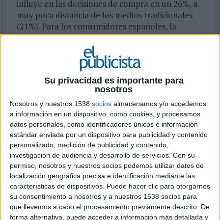
influye en las decisiones de compra en un 26%, a
muy poca distancia de los medios tradicionales
(21%). Para los consumidores españoles, la
publicidad sólo influye en un 10%.
Josep Catllà, CEO de Weber Shandwick España, y James Warren, chief digital strategist de Weber
Shandwick Europa, han presentado los principales resultados de un estudio realizado entre 4.692
europeos para conocer cuáles son los canales que más influyen en la decisión de compra de los
Su privacidad es importante para
consumidores. Los resultados validan una nueva metodología definida por Weber Shandwick,
nosotros
Inline Communications, con la que se pretende maximizar la efectividad de la inversión en
Nosotros y nuestros 1538
socios
almacenamos y/o accedemos
comunicación integrando el mensaje de la marca a través del espectro mediático que más influencia
a información en un dispositivo, como cookies, y procesamos
tiene para el target, ya sea online u offline.
datos personales, como identificadores únicos e información
estándar enviada por un dispositivo para publicidad y contenido
Una de las principales conclusiones de estudio es que las recomendaciones online son la fuente de
personalizado, medición de publicidad y contenido,
información más influyente para el 26 por ciento de los consumidores europeos. En España -con
investigación de audiencia y desarrollo de servicios.
Con su
una muestra de 514 consumidores-, este porcentaje es del 25 por ciento, cifras que no distan mucho
permiso, nosotros y nuestros socios podemos utilizar datos de
localización geográfica precisa e identificación mediante las
de la influencia que tienen los medios tradicionales en las decisiones de compra.
características de dispositivos. Puede hacer clic para otorgarnos
su consentimiento a nosotros y a nuestros 1538 socios para
La tarta de las fuentes de información que más influyen en la decisión de compra de los
que llevemos a cabo el procesamiento previamente descrito. De
consumidores europeos se reparte de la siguiente manera:
forma alternativa, puede acceder a información más detallada y