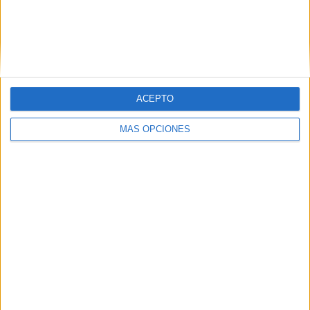
ARTÍCULOS ALEATORIOS
ACEPTO
MÁS OPCIONES
03/08/2026
Movistar apela a la ilusión de
las aficiones para el regreso
del fútbol