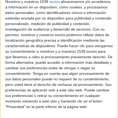
Nosotros y nuestros 1538
socios
almacenamos y/o accedemos
utilidad que representa internet para los españoles para informarse, aconsejar y
a información en un dispositivo, como cookies, y procesamos
fomentar la ilusión y concretamente las redes sociales para dar pistas sobre lo que
datos personales, como identificadores únicos e información
queremos de regalo o incluso para hacer nuestra carta a los Reyes o Papá Nöel.
estándar enviada por un dispositivo para publicidad y contenido
personalizado, medición de publicidad y contenido,
Repescto al estudio que se ha hecho en Facebook, queda reflejada la alta
investigación de audiencia y desarrollo de servicios.
Con su
popularidad tanto de los Reyes de Oriente, con 241.152 ‘Me gusta’, como de
permiso, nosotros y nuestros socios podemos utilizar datos de
Papá Nöel, que suma 220.071 . Además, hay 62.442 personas, que reconocen en
localización geográfica precisa e identificación mediante las
características de dispositivos. Puede hacer clic para otorgarnos
Facebook, tener problemas para conciliar el sueño la noche antes de los Reyes,
su consentimiento a nosotros y a nuestros 1538 socios para
debido a los nervios y otra pide a sus Majestades más cuidado, repartiendo los
que llevemos a cabo el procesamiento previamente descrito. De
caramelos en las cabalgatas, pues 23.367 personas afirman haber recibido algún
forma alternativa, puede acceder a información más detallada y
‘caramelazo’ alguna vez. Papá Noel, por su parte, recibe algunas peticiones
cambiar sus preferencias antes de otorgar o negar su
peculiares, como 6.309 personas que le piden como regalo un integrante del
consentimiento.
Tenga en cuenta que algún procesamiento de
grupo de música alemán Tokio Hotel.
sus datos personales puede no requerir de su consentimiento,
El estudio realizado en Twitter señala que cada hora se hace referencia a los Reyes
pero usted tiene el derecho de rechazar tal procesamiento. Sus
preferencias se aplicarán solo a este sitio web. Puede cambiar
Magos entorno a 298 veces y 132 a Papá Noel e incluso la red de microblogging
sus preferencias o retirar su consentimiento en cualquier
se ha llenado de tweets dando pistas sobre los regalos más deseados.
momento volviendo a este sitio y haciendo clic en el botón
En lo que respecta a Youtube, los Reyes Magos acumulan 197 vídeos con
"Privacidad" en la parte inferior de la página web.
6.122.253 reproducciones, mientras que Papá Noel aparece en 107 vídeos, que
acumulan 6.263.074 reproducciones.