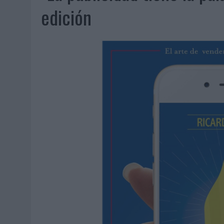
07/08/2026
|
EL VERANO PONE A PRUEBA LA ESTRATEGIA DIGITAL DE
edición
07/08/2026
|
VUELING CONVIERTE LOS RECUERDOS EN SOUVENIRS CO
07/08/2026
|
CUANDO SE APAGUE EL SOL, EL ECLIPSE DE 2026 POND
06/08/2026
|
‘LA VUELTA’, DE FENOMENAL PARA MÁLAGA CF
06/08/2026
|
SIETE DE CADA DIEZ EMPRESAS ESPAÑOLAS NO INTEGRA
06/08/2026
|
LA TELEVISIÓN SIGUE LIDERANDO EL CONSUMO DE MEDI
06/08/2026
|
EL USO DE LA IA GENERATIVA ALCANZA YA AL 62% DE L
06/08/2026
|
SYSTEM1 NOMBRA A KIMBERLY BASTONI COMO NUEVA D
06/08/2026
|
FRIGO Y UNIQLO LANZAN UNA COLECCIÓN PERSONALIZA
06/08/2026
|
LA IA ESTÁ SUBIENDO EL LISTÓN DE LA CREATIVIDAD
05/08/2026
|
BEON WORLDWIDE LANZA RAÍZ URBANA PARA TRANSFOR
05/08/2026
|
FABRA COMUNICACIÓN INCORPORA A CASONÁ Y ASUME 
05/08/2026
|
LOPESAN HOTELS & RESORTS ACERCA EL PARAÍSO CAN
05/08/2026
|
LUIS ARQUILLOS (BURGO DE ARIAS): “LA CONSTRUCCIÓ