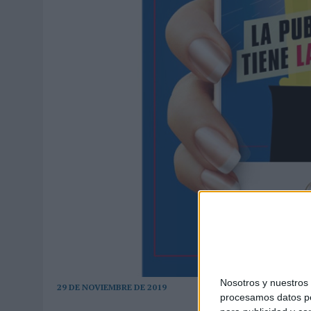
MONEDA”
07/08/2026
|
‘ALEXIA PUTELLAS X GALAXY Z FOLD8 – SIN LÍMITES’, 
Nosotros y nuestro
29 DE NOVIEMBRE DE 2019
procesamos datos per