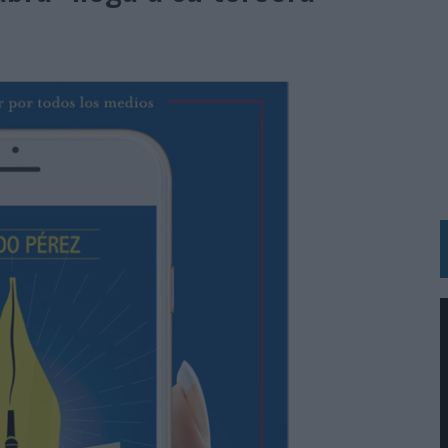
 LAS MARCAS
N IA
RÁ A PRUEBA LA CREATIVIDAD DE LAS MARCAS
N LA INFANCIA EN SU ESTRATEGIA
OS EN VERANO Y SUPERA AL MÓVIL COMO DISPOSITIVO MÁS UTILIZADO
OS ESPAÑOLES
IRECTORA COMERCIAL GLOBAL
BLE INSPIRADA EN CORNETTO, CALIPPO Y SOLERO
MAR EL PATRIMONIO HISTÓRICO EN ACTIVOS CULTURALES Y ECONÓMICOS
LA GESTIÓN DE SUS RELACIONES CON LOS MEDIOS
ARIO EN SU ÚLTIMA CAMPAÑA INTERNACIONAL
N DE MARCA A LARGO PLAZO Y LA MEDICIÓN SON DOS CARAS DE LA MISMA