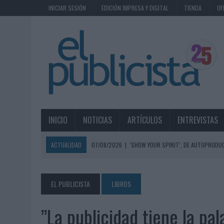
INICIAR SESIÓN
EDICIÓN IMPRESA Y DIGITAL
TIENDA
OF
INICIO
NOTICIAS
ARTÍCULOS
ENTREVISTAS
ACTUALIDAD
07/08/2026
|
‘SHOW YOUR SPIRIT’, DE AUTOPRODUC
07/08/2026
|
EL MÁLAGA CF CULMINA SU TRILOGÍA DE MARCA CON U
07/08/2026
|
MAHOU REIVINDICA EL RITUAL DE LA CAÑA EN EL DÍA IN
EL PUBLICISTA
LIBROS
07/08/2026
|
MG SPIRIT RELANZA SU MARCA CON UNA ESTRATEGIA 
”La publicidad tiene la pal
07/08/2026
|
PATRÓN CONVIERTE EL NUEVO SINGLE DE ARÓN PIPER EN