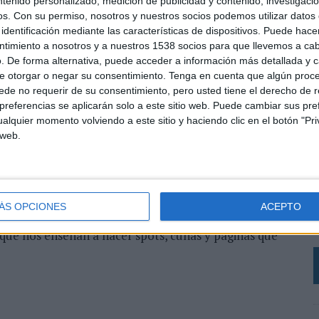
ntenido personalizado, medición de publicidad y contenido, investigaci
no tuviera un poder mágico. Y es que lo tiene”, afirma
os.
Con su permiso, nosotros y nuestros socios podemos utilizar datos 
icidad Ricardo Pérez, fundador de la agencia que lleva
identificación mediante las características de dispositivos. Puede hacer
ro “La publicidad tiene la palabra” en el que condensa
ntimiento a nosotros y a nuestros 1538 socios para que llevemos a ca
. De forma alternativa, puede acceder a información más detallada y 
e otorgar o negar su consentimiento.
Tenga en cuenta que algún proc
uiera acercarse al bello arte de vender por todos los
de no requerir de su consentimiento, pero usted tiene el derecho de r
ender, incluso a sí mismas. Para las que se han creído
referencias se aplicarán solo a este sitio web. Puede cambiar sus pref
s” y las que prefieren quedarse con aquello de “en el
alquier momento volviendo a este sitio y haciendo clic en el botón "Pri
lo que más recuerdas de esos anuncios que todos
 web.
labras, letras, eslóganes. Incluso la dichosa frase
as palabras. Aunque un anuncio sea todo imagen,
L
ipos -de Letras- que se dedican a cavilar y, sobre
A
 y crea con palabras. En las 226 páginas del libro
ÁS OPCIONES
ACEPTO
creativos de Madison Avenue y de Londres y termina
p
 que nos enseñan a hacer spots, cuñas y páginas que