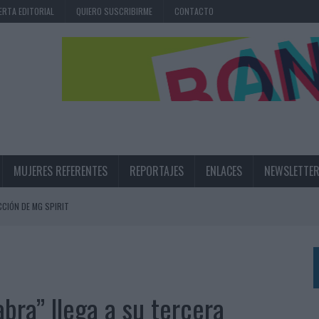
ERTA EDITORIAL
QUIERO SUSCRIBIRME
CONTACTO
MUJERES REFERENTES
REPORTAJES
ENLACES
NEWSLETTE
CIÓN DE MG SPIRIT
NA CAMPAÑA QUE CELEBRA SU REGRESO A PRIMERA DIVISIÓN
TERNACIONAL DE LA CERVEZA
360º CENTRADA EN EL ORIGEN BARCELONÉS
abra” llega a su tercera
 UNA EXPERIENCIA DE MARCA EN IBIZA