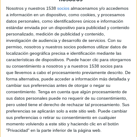
Nosotros y nuestros 1538
socios
almacenamos y/o accedemos
a información en un dispositivo, como cookies, y procesamos
datos personales, como identificadores únicos e información
estándar enviada por un dispositivo para publicidad y contenido
personalizado, medición de publicidad y contenido,
investigación de audiencia y desarrollo de servicios.
Con su
permiso, nosotros y nuestros socios podemos utilizar datos de
localización geográfica precisa e identificación mediante las
características de dispositivos. Puede hacer clic para otorgarnos
su consentimiento a nosotros y a nuestros 1538 socios para
que llevemos a cabo el procesamiento previamente descrito. De
forma alternativa, puede acceder a información más detallada y
cambiar sus preferencias antes de otorgar o negar su
consentimiento.
Tenga en cuenta que algún procesamiento de
15 DE SEPTIEMBRE DE 2011
sus datos personales puede no requerir de su consentimiento,
pero usted tiene el derecho de rechazar tal procesamiento. Sus
Con una periodicidad mensual y una tirada de
preferencias se aplicarán solo a este sitio web. Puede cambiar
más de 70.000 ejemplares, está destinada al
sus preferencias o retirar su consentimiento en cualquier
público infantil
momento volviendo a este sitio y haciendo clic en el botón
"Privacidad" en la parte inferior de la página web.