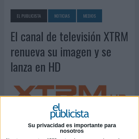
EL PUBLICISTA
NOTICIAS
MEDIOS
El canal de televisión XTRM
renueva su imagen y se
lanza en HD
26 DE JUNIO DE 2013
Su privacidad es importante para
El nuevo on air del canal ha sido desarrollado
nosotros
gracias a programas de infoarquitectura y