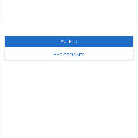
ACEPTO
MÁS OPCIONES
03/08/2026
Presentado el jurado de los
Premios de Marketing y
Comunicación en el Sector
Asegurador 2026