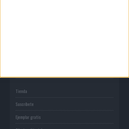
Quienes somos
Publicidad
Normas de uso
Política de privacidad
PUBLICACIONES
Tienda
Suscríbete
Ejemplar gratis