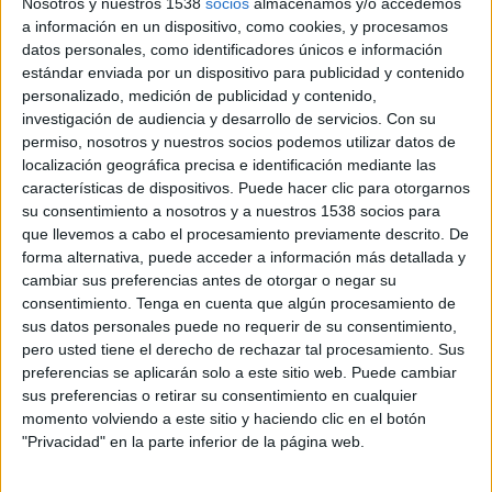
Nosotros y nuestros 1538
socios
almacenamos y/o accedemos
tecnología 3D
a información en un dispositivo, como cookies, y procesamos
datos personales, como identificadores únicos e información
El canal XTRM, destinado a los amantes de las emociones fuertes y especializado
estándar enviada por un dispositivo para publicidad y contenido
en películas y series de acción, thriller y ciencia ficción que tiene presencia en
personalizado, medición de publicidad y contenido,
España gracias a Chello Multicanal, inicia una nueva etapa a partir de hoy,
investigación de audiencia y desarrollo de servicios.
Con su
miércoles 26 de junio, con la completa renovación de su imagen y el lanzamiento
permiso, nosotros y nuestros socios podemos utilizar datos de
gradual de su señal en HD a través de Telecable y Euskaltel, entre otras
localización geográfica precisa e identificación mediante las
plataformas.
características de dispositivos. Puede hacer clic para otorgarnos
su consentimiento a nosotros y a nuestros 1538 socios para
Con una programación muy enfocada a satisfacer la demanda de contenidos de
que llevemos a cabo el procesamiento previamente descrito. De
acción, el canal ha decidido transformar su look en pantalla de forma paralela,
forma alternativa, puede acceder a información más detallada y
con una propuesta que ha sido desarrollada por la empresa argentina Lumbre y el
cambiar sus preferencias antes de otorgar o negar su
consentimiento.
Tenga en cuenta que algún procesamiento de
equipo de grafismo y autopromoción de Chello Multicanal. Con una estética que
sus datos personales puede no requerir de su consentimiento,
oscila entre el realismo y el videojuego, esta nueva imagen ha sido desarrollada
pero usted tiene el derecho de rechazar tal procesamiento. Sus
gracias a programas de infoarquitectura. Construida alrededor de lo que se ha
preferencias se aplicarán solo a este sitio web. Puede cambiar
denominado Edificio XTRM -una estructura arquitectónica producida en un estilo
sus preferencias o retirar su consentimiento en cualquier
hiperrealista con tecnología 3D- las piezas de continuidad "transmitirán las mismas
momento volviendo a este sitio y haciendo clic en el botón
sensaciones sonoras y visuales que caracterizan a las series del canal y otorgarán
"Privacidad" en la parte inferior de la página web.
una imagen de canal viva, que evoluciona y que invita al espectador a
explorarla", según informan desde el grupo.