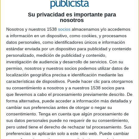
dividir su trabajo en 7 grandes áreas: Prensa, Revistas,
Internet, Clasificados Online, Radio, Grandes Clientes
Su privacidad es importante para
Multimedia e Internacional. S
erán lideradas por las
nosotros
siguientes Direcciones:
Nosotros y nuestros 1538
socios
almacenamos y/o accedemos
-
Prensa: Dirección Comercial: Carlos Álvarez
a información en un dispositivo, como cookies, y procesamos
datos personales, como identificadores únicos e información
·
Director de Publicidad ABC: Eduardo
estándar enviada por un dispositivo para publicidad y contenido
Real
personalizado, medición de publicidad y contenido,
·
Directora de Publicidad Qué!: Cristina
investigación de audiencia y desarrollo de servicios.
Con su
Piqueras
permiso, nosotros y nuestros socios podemos utilizar datos de
·
Director de Publicidad Prensa Regional:
localización geográfica precisa e identificación mediante las
Iñigo Merino
características de dispositivos. Puede hacer clic para otorgarnos
-
Revistas: Dirección Comercial: Liliana Maguregui.
su consentimiento a nosotros y a nuestros 1538 socios para
·
XL Semanal + Magazine: Dirección
que llevemos a cabo el procesamiento previamente descrito. De
Publicidad: Marta Garau.
forma alternativa, puede acceder a información más detallada y
·
Mujer Hoy/ Hoy Corazón/ Pantalla:
cambiar sus preferencias antes de otorgar o negar su
Dirección Publicidad: Rosana Pazos.
consentimiento.
Tenga en cuenta que algún procesamiento de
sus datos personales puede no requerir de su consentimiento,
·
Inversión & Finanzas: Dirección
pero usted tiene el derecho de rechazar tal procesamiento. Sus
Publicidad: Malena Olcoz..
preferencias se aplicarán solo a este sitio web. Puede cambiar
-
Internet: Dirección Comercial: Carlos Sánchez.