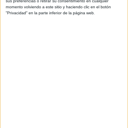
sus preferencias o retirar su consentimiento en cualquier
-
Clasificados Online: Dirección Comercial: Ángel
momento volviendo a este sitio y haciendo clic en el botón
San Martín.
"Privacidad" en la parte inferior de la página web.
-
Radio: Dirección Comercial: Juana Estevez.
-
Grandes Clientes Multimedia: Dirección
Comercial: Esther Mejorada.
- Internacional: Dirección Publicidad: Carmen
Castillo.
Con esta remodelación,salen de la compañía José Luis
Hazas, director general de CM Vocento, y María
Lizárraga, directora de investigación y marketing, entre
otros.
“CMVocento apuesta por adaptarse a las nuevas
necesidades comerciales y de mercado, aprovechando el
liderazgo de las distintas empresas que conforman el
grupo, conjugando un modelo de expertos por soporte
con la transversalidad de las grandes cuentas, pensadas
en clave multimedia. Nuestro mejor reclamo publicitario
desde este área es proporcionar una oferta real,
continua y tarifada, que complemente y sume a las áreas