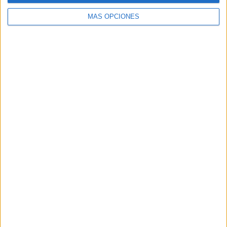
MÁS OPCIONES
ARTÍCULOS ALEATORIOS
07/08/2026
‘Alexia Putellas x Galaxy Z