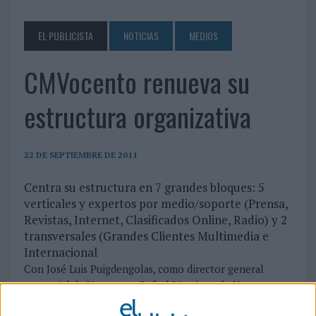
EL PUBLICISTA
NOTICIAS
MEDIOS
CMVocento renueva su
estructura organizativa
22 DE SEPTIEMBRE DE 2011
Centra su estructura en 7 grandes bloques: 5
verticales y expertos por medio/soporte (Prensa,
Revistas, Internet, Clasificados Online, Radio) y 2
transversales (Grandes Clientes Multimedia e
Internacional
Con José Luis Puigdengolas, como director general
comercial de Vocento, y Rafael Martínez de Vega, como
director general de CMVocento, la empresa pasa ahora a