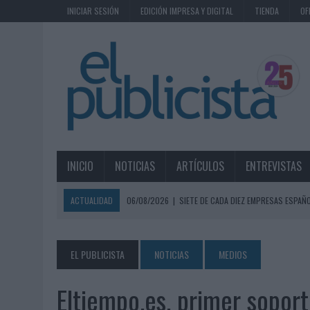
INICIAR SESIÓN
EDICIÓN IMPRESA Y DIGITAL
TIENDA
OF
INICIO
NOTICIAS
ARTÍCULOS
ENTREVISTAS
ACTUALIDAD
06/08/2026
|
SIETE DE CADA DIEZ EMPRESAS ESPAÑ
06/08/2026
|
EL MERCADO PUBLICITARIO CAE UN 2,6% EN 2025, A
06/08/2026
|
LA TELEVISIÓN SIGUE LIDERANDO EL CONSUMO DE MEDI
EL PUBLICISTA
NOTICIAS
MEDIOS
06/08/2026
|
EL USO DE LA IA GENERATIVA ALCANZA YA AL 62% DE L
Eltiempo.es, primer soport
06/08/2026
|
SYSTEM1 NOMBRA A KIMBERLY BASTONI COMO NUEVA D