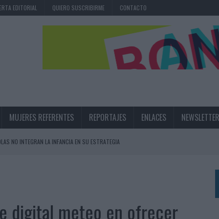
ERTA EDITORIAL
QUIERO SUSCRIBIRME
CONTACTO
MUJERES REFERENTES
REPORTAJES
ENLACES
NEWSLETTE
OLAS NO INTEGRAN LA INFANCIA EN SU ESTRATEGIA
UNQUE LOS MEDIOS CONTROLADOS MANTIENEN EL CRECIMIENTO
OS EN VERANO Y SUPERA AL MÓVIL COMO DISPOSITIVO MÁS UTILIZADO
OS ESPAÑOLES
e digital meteo en ofrecer
IRECTORA COMERCIAL GLOBAL