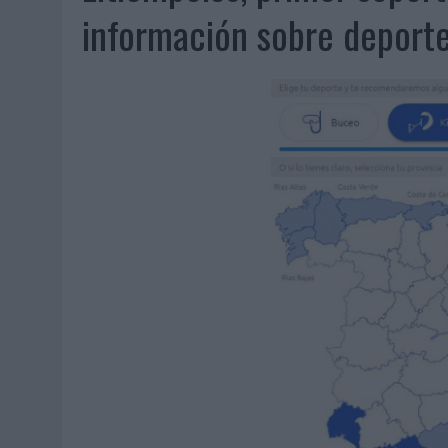
06/08/2026
|
FRIGO Y UNIQLO LANZAN UNA COLECCIÓN PERSONALIZA
información sobre deporte
06/08/2026
|
LA IA ESTÁ SUBIENDO EL LISTÓN DE LA CREATIVIDAD
05/08/2026
|
BEON WORLDWIDE LANZA RAÍZ URBANA PARA TRANSFOR
05/08/2026
|
FABRA COMUNICACIÓN INCORPORA A CASONÁ Y ASUME 
05/08/2026
|
LOPESAN HOTELS & RESORTS ACERCA EL PARAÍSO CAN
05/08/2026
|
LUIS ARQUILLOS (BURGO DE ARIAS): “LA CONSTRUCCIÓ
MONEDA”
04/08/2026
|
‘EL PARAÍSO MÁS CERCA’, DE 22GRADOS PARA LOPESA
04/08/2026
|
‘LA ÚNICA CERVEZA DEL MUNDO QUE SE DISFRUTA DOS 
04/08/2026
|
‘EL FÚTBOL SIN LAS PERSONAS’, DE DENTSU CREATIVE
04/08/2026
|
CAPAZ, LA CERVEZA QUE CONVIERTE CADA BOTELLA EN
04/08/2026
|
BABARIA Y MAXIBON SON ‘EL MATCH PERFECTO DEL VE
04/08/2026
|
AUDIBLE REIVINDICA EL PODER TRANSFORMADOR DEL A
03/08/2026
|
‘VUELVE EL FÚTBOL. VUELVE A SOÑAR’, DE VML PARA MO