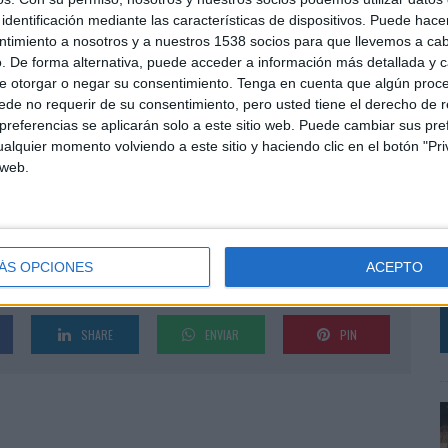
ección costas.
identificación mediante las características de dispositivos. Puede hacer
ntimiento a nosotros y a nuestros 1538 socios para que llevemos a ca
de conocer la previsión meteorológica que ofrece
. De forma alternativa, puede acceder a información más detallada y 
 buscador de playas a partir de 12 filtros, entre los
e otorgar o negar su consentimiento.
Tenga en cuenta que algún proc
on diversidad funcional, ocupación, bandera azul y
de no requerir de su consentimiento, pero usted tiene el derecho de r
referencias se aplicarán solo a este sitio web. Puede cambiar sus pref
ayas concretas se podrá complementar con datos meteo
alquier momento volviendo a este sitio y haciendo clic en el botón "Pri
 y tipo de playa.
 web.
rtancia de una previsión fiable. Por ello hemos
A
ostas , playas y deportes náuticos, para que nuestros
c
posible, bien sea desde la playa o desde el mar ”,
q
ÁS OPCIONES
ACEPTO
a
SHARE
ENVIAR
PIN