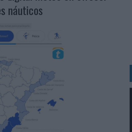
BLE INSPIRADA EN CORNETTO, CALIPPO Y SOLERO
s náuticos
MAR EL PATRIMONIO HISTÓRICO EN ACTIVOS CULTURALES Y ECONÓMICOS
LA GESTIÓN DE SUS RELACIONES CON LOS MEDIOS
ARIO EN SU ÚLTIMA CAMPAÑA INTERNACIONAL
N DE MARCA A LARGO PLAZO Y LA MEDICIÓN SON DOS CARAS DE LA MISMA
N HOTELS & RESORTS
VECES’, DE INUSUALY PARA CERVEZA CAPAZ
 PARA ORANGE
 UNA OPORTUNIDAD DE INCLUSIÓN
RANO’
UDIO EN SU NUEVA CAMPAÑA GLOBAL DE MARCA
VISTAR