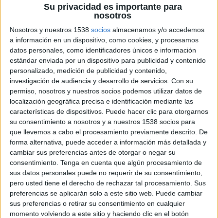
Su privacidad es importante para
nosotros
Nosotros y nuestros 1538
socios
almacenamos y/o accedemos
a información en un dispositivo, como cookies, y procesamos
datos personales, como identificadores únicos e información
estándar enviada por un dispositivo para publicidad y contenido
personalizado, medición de publicidad y contenido,
investigación de audiencia y desarrollo de servicios.
Con su
permiso, nosotros y nuestros socios podemos utilizar datos de
localización geográfica precisa e identificación mediante las
características de dispositivos. Puede hacer clic para otorgarnos
su consentimiento a nosotros y a nuestros 1538 socios para
que llevemos a cabo el procesamiento previamente descrito. De
forma alternativa, puede acceder a información más detallada y
24 DE OCTUBRE DE 2007
cambiar sus preferencias antes de otorgar o negar su
consentimiento.
Tenga en cuenta que algún procesamiento de
RENFE, con la colaboración de los principales
sus datos personales puede no requerir de su consentimiento,
diarios gratuitos, ha puesto en marcha una
pero usted tiene el derecho de rechazar tal procesamiento. Sus
campaña para promover que estos periódicos
preferencias se aplicarán solo a este sitio web. Puede cambiar
pasen de unos lectores a otros evitando el
sus preferencias o retirar su consentimiento en cualquier
desgaste medioambiental.
momento volviendo a este sitio y haciendo clic en el botón