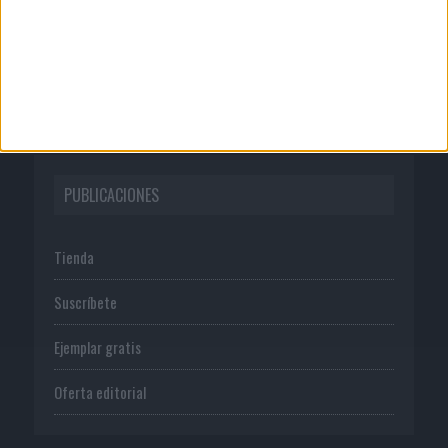
Publicidad
Normas de uso
Política de privacidad
PUBLICACIONES
Tienda
Suscríbete
Ejemplar gratis
Oferta editorial