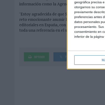
geográfica precisa e 
información como la Agencia EFE o el diario gr
otorgarnos su conse
previamente descrito
"Estoy agradecida de que Spainmedia haya quer
preferencias antes d
reto emocionante asumir la dirección digital de
datos personales pue
editoriales en España, con algunas de las cabe
procesamiento. Sus p
toda una referencia en el sector", afirma la nuev
consentimiento en cu
inferior de la página
IMPRIMIR
TWEET
SHARE
M