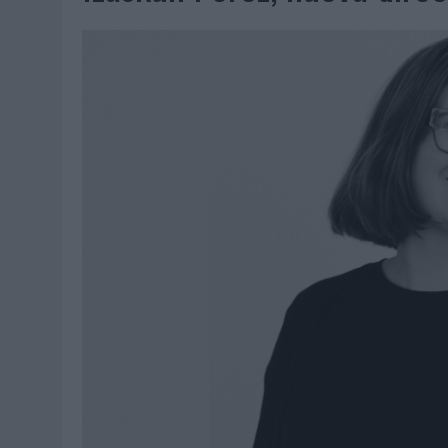
06/08/2026
|
SYSTEM1 NOMBRA A KIMBERLY BASTONI COMO NUEVA D
06/08/2026
|
FRIGO Y UNIQLO LANZAN UNA COLECCIÓN PERSONALIZA
06/08/2026
|
LA IA ESTÁ SUBIENDO EL LISTÓN DE LA CREATIVIDAD
05/08/2026
|
BEON WORLDWIDE LANZA RAÍZ URBANA PARA TRANSFOR
05/08/2026
|
FABRA COMUNICACIÓN INCORPORA A CASONÁ Y ASUME 
05/08/2026
|
LOPESAN HOTELS & RESORTS ACERCA EL PARAÍSO CAN
05/08/2026
|
LUIS ARQUILLOS (BURGO DE ARIAS): “LA CONSTRUCCIÓ
MONEDA”
04/08/2026
|
‘EL PARAÍSO MÁS CERCA’, DE 22GRADOS PARA LOPESA
04/08/2026
|
‘LA ÚNICA CERVEZA DEL MUNDO QUE SE DISFRUTA DOS 
04/08/2026
|
‘EL FÚTBOL SIN LAS PERSONAS’, DE DENTSU CREATIVE
04/08/2026
|
CAPAZ, LA CERVEZA QUE CONVIERTE CADA BOTELLA EN
04/08/2026
|
BABARIA Y MAXIBON SON ‘EL MATCH PERFECTO DEL VE
04/08/2026
|
AUDIBLE REIVINDICA EL PODER TRANSFORMADOR DEL A