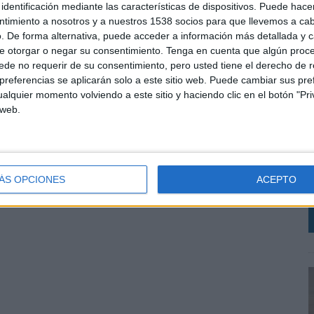
identificación mediante las características de dispositivos. Puede hacer
atuito 20Minutos.
ntimiento a nosotros y a nuestros 1538 socios para que llevemos a ca
. De forma alternativa, puede acceder a información más detallada y 
ido contar conmigo en esta nueva etapa. Supone un
e otorgar o negar su consentimiento.
Tenga en cuenta que algún proc
l equipo de Spainmedia, uno de los grandes grupos
de no requerir de su consentimiento, pero usted tiene el derecho de r
ceras internacionales más importantes del mundo y
referencias se aplicarán solo a este sitio web. Puede cambiar sus pref
a directora digital.
alquier momento volviendo a este sitio y haciendo clic en el botón "Pri
 web.
O
M
SHARE
ENVIAR
PIN
Z
ÁS OPCIONES
ACEPTO