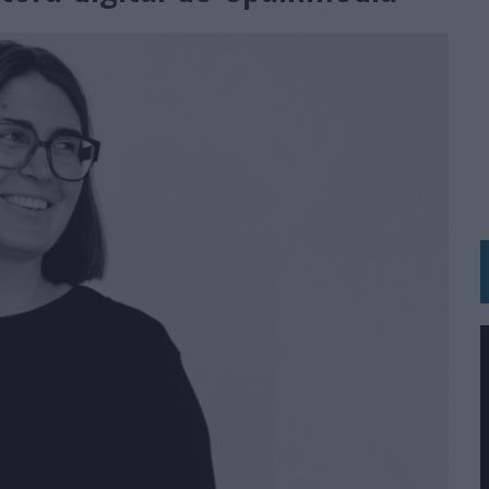
IRECTORA COMERCIAL GLOBAL
BLE INSPIRADA EN CORNETTO, CALIPPO Y SOLERO
MAR EL PATRIMONIO HISTÓRICO EN ACTIVOS CULTURALES Y ECONÓMICOS
LA GESTIÓN DE SUS RELACIONES CON LOS MEDIOS
ARIO EN SU ÚLTIMA CAMPAÑA INTERNACIONAL
N DE MARCA A LARGO PLAZO Y LA MEDICIÓN SON DOS CARAS DE LA MISMA
N HOTELS & RESORTS
VECES’, DE INUSUALY PARA CERVEZA CAPAZ
 PARA ORANGE
 UNA OPORTUNIDAD DE INCLUSIÓN
RANO’
UDIO EN SU NUEVA CAMPAÑA GLOBAL DE MARCA