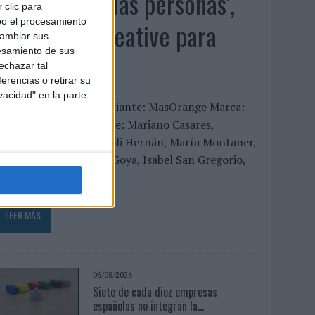
‘El fútbol sin las personas’,
 clic para
bo el procesamiento
de Dentsu Creative para
cambiar sus
esamiento de sus
Orange
echazar tal
erencias o retirar su
vacidad" en la parte
FICHA TÉCNICA Anunciante: MasOrange Marca:
range Contacto cliente: Mariano Casares,
Amagoia Sologestoa, Loli Hernán, María Montaner,
ariola Carrero, César Goya, Isabel San Gregorio,
ana...
LEER MÁS
06/08/2026
Siete de cada diez empresas
españolas no integran la...