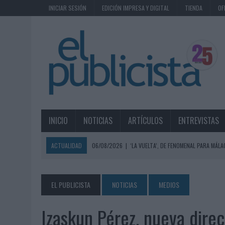
INICIAR SESIÓN
EDICIÓN IMPRESA Y DIGITAL
TIENDA
OF
INICIO
NOTICIAS
ARTÍCULOS
ENTREVISTAS
ACTUALIDAD
06/08/2026
|
‘LA VUELTA’, DE FENOMENAL PARA MÁLA
06/08/2026
|
SIETE DE CADA DIEZ EMPRESAS ESPAÑOLAS NO INTEGRA
06/08/2026
|
EL MERCADO PUBLICITARIO CAE UN 2,6% EN 2025, A
EL PUBLICISTA
NOTICIAS
MEDIOS
06/08/2026
|
LA TELEVISIÓN SIGUE LIDERANDO EL CONSUMO DE MEDI
Izaskun Pérez, nueva direc
06/08/2026
|
EL USO DE LA IA GENERATIVA ALCANZA YA AL 62% DE L