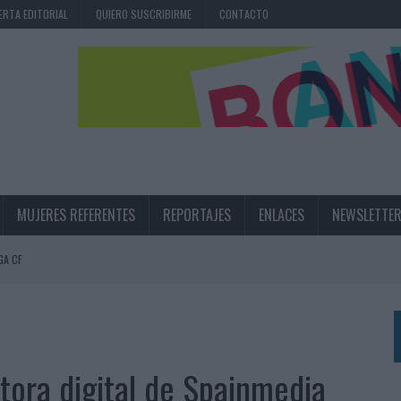
ERTA EDITORIAL
QUIERO SUSCRIBIRME
CONTACTO
MUJERES REFERENTES
REPORTAJES
ENLACES
NEWSLETTE
GA CF
N LA INFANCIA EN SU ESTRATEGIA
UNQUE LOS MEDIOS CONTROLADOS MANTIENEN EL CRECIMIENTO
OS EN VERANO Y SUPERA AL MÓVIL COMO DISPOSITIVO MÁS UTILIZADO
tora digital de Spainmedia
OS ESPAÑOLES