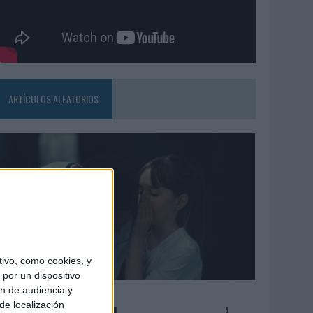
ARTÍCULOS ALEATORIOS
ivo, como cookies, y
por un dispositivo
ón de audiencia y
4/08/2026
de localización