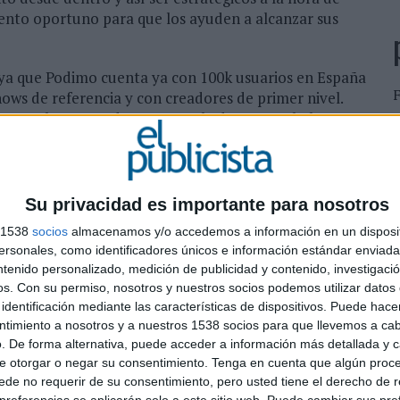
ento oportuno para que los ayuden a alcanzar sus
 ya que Podimo cuenta ya con 100k usuarios en España
ws de referencia y con creadores de primer nivel.
s
uan, al que sucedo en este rol", destaca Isabel
S
c
rspectiva al equipo español de Podimo; así como a
án representados bajo la figura de Juan Galiardo, en
Su privacidad es importante para nosotros
os más de 120 shows estrenados en el último año, y en
s 1538
socios
almacenamos y/o accedemos a información en un disposit
especto a lo que había crecido en el año anterior.
sonales, como identificadores únicos e información estándar enviada 
l propósito anual: seguir creciendo su base de
ntenido personalizado, medición de publicidad y contenido, investigaci
os.
Con su permiso, nosotros y nuestros socios podemos utilizar datos 
identificación mediante las características de dispositivos. Puede hacer
a de conocer más de cerca los diferentes mercados
ntimiento a nosotros y a nuestros 1538 socios para que llevemos a ca
cerca con nuestros equipos locales, desde Finlandia
. De forma alternativa, puede acceder a información más detallada y 
sabilidad, no solo de cara a los cientos de miles de
e otorgar o negar su consentimiento.
Tenga en cuenta que algún proc
 de creadores que confían en nosotros como
de no requerir de su consentimiento, pero usted tiene el derecho de r