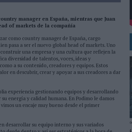
 EL REGRESO DEL FÚTBOL
country manager en España, mientras que Juan
head of markets de la compañía
lazar como country manager de España, cargo
ien pasa a ser el nuevo global head of markets. Uno
 construir una empresa y una cultura que reflejen la
ica diversidad de talentos, voces, ideas y
 como a su contenido, creadores y equipos. Estos
lor en descubrir, crear y apoyar a sus creadores a dar
mplia experiencia gestionando equipos y desarrollando
or su energía y calidad humana. En Podimo le damos
l vimos un encaje muy bueno desde el primer
0
en desarrollar su equipo interno y sus variados
to desde dentro y así ser estratégicos a la hora de