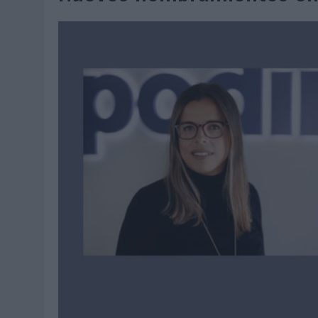
06/08/2026
|
FRIGO Y UNIQLO LANZAN UNA COLECCIÓN PERSONALIZA
06/08/2026
|
LA IA ESTÁ SUBIENDO EL LISTÓN DE LA CREATIVIDAD
05/08/2026
|
BEON WORLDWIDE LANZA RAÍZ URBANA PARA TRANSFOR
05/08/2026
|
FABRA COMUNICACIÓN INCORPORA A CASONÁ Y ASUME 
05/08/2026
|
LOPESAN HOTELS & RESORTS ACERCA EL PARAÍSO CAN
05/08/2026
|
LUIS ARQUILLOS (BURGO DE ARIAS): “LA CONSTRUCCIÓ
MONEDA”
04/08/2026
|
‘EL PARAÍSO MÁS CERCA’, DE 22GRADOS PARA LOPESA
04/08/2026
|
‘LA ÚNICA CERVEZA DEL MUNDO QUE SE DISFRUTA DOS 
04/08/2026
|
‘EL FÚTBOL SIN LAS PERSONAS’, DE DENTSU CREATIVE
04/08/2026
|
CAPAZ, LA CERVEZA QUE CONVIERTE CADA BOTELLA EN
04/08/2026
|
BABARIA Y MAXIBON SON ‘EL MATCH PERFECTO DEL VE
04/08/2026
|
AUDIBLE REIVINDICA EL PODER TRANSFORMADOR DEL A
03/08/2026
|
‘VUELVE EL FÚTBOL. VUELVE A SOÑAR’, DE VML PARA MO