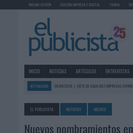
INICIAR SESIÓN
EDICIÓN IMPRESA Y DIGITAL
TIENDA
OF
INICIO
NOTICIAS
ARTÍCULOS
ENTREVISTAS
ACTUALIDAD
06/08/2026
|
SIETE DE CADA DIEZ EMPRESAS ESPAÑ
06/08/2026
|
EL MERCADO PUBLICITARIO CAE UN 2,6% EN 2025, A
06/08/2026
|
LA TELEVISIÓN SIGUE LIDERANDO EL CONSUMO DE MEDI
EL PUBLICISTA
NOTICIAS
MEDIOS
06/08/2026
|
EL USO DE LA IA GENERATIVA ALCANZA YA AL 62% DE L
Nuevos nombramientos en
06/08/2026
|
SYSTEM1 NOMBRA A KIMBERLY BASTONI COMO NUEVA D