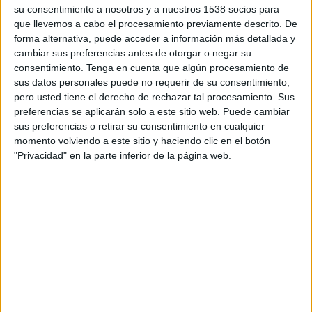
los anunciantes pueden acceder directamente a
su consentimiento a nosotros y a nuestros 1538 socios para
las impresiones publicitarias creadas por los
que llevemos a cabo el procesamiento previamente descrito. De
editores, que están mejor situados para retener
forma alternativa, puede acceder a información más detallada y
el máximo valor de los ingresos de esas
cambiar sus preferencias antes de otorgar o negar su
impresiones gracias a un mercado más eficiente.
consentimiento.
Tenga en cuenta que algún procesamiento de
Esta solución ofrece una conexión directa y
sus datos personales puede no requerir de su consentimiento,
pero usted tiene el derecho de rechazar tal procesamiento. Sus
simplificada a quienes trabajan en el internet
preferencias se aplicarán solo a este sitio web. Puede cambiar
abierto premium. Al respaldar una cadena de
sus preferencias o retirar su consentimiento en cualquier
suministro objetiva, OpenPath ayuda a simplificar
momento volviendo a este sitio y haciendo clic en el botón
el proceso, agregando mayor transparencia y
"Privacidad" en la parte inferior de la página web.
reduciendo el número de intermediarios
necesarios.
“Nuestra asociación con estos editores
representa un beneficio mutuo para los
anunciantes y el sector en general. No sólo ayuda
a crear valor para los anunciantes compartidos,
sino que ayuda al sector a avanzar hacia un
mercado más transparente y eficaz. OpenPath es
un gran paso adelante en ese esfuerzo, ya que