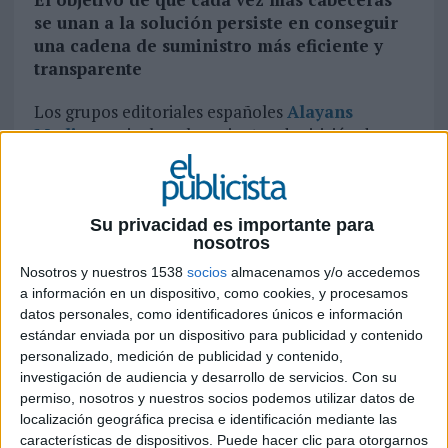
se unan a la solución persiste en conseguir
una cadena de suministro más eficiente y
transparente
Los grupos editoriales españoles
Alayans
Media
, que incluye la reciente adquisición de
Henneo Magazines
(
antiguo Axel Springer
España
),
elEconomista
,
Meteored
y el grupo
audiovisual
Mediaset España
, a través de su
Su privacidad es importante para
filial comercial
Publiespaña
, se han adherido a
nosotros
OpenPath
, una innovadora solución desarrollada
por
The Trade Desk
que brinda a los
Nosotros y nuestros 1538
socios
almacenamos y/o accedemos
anunciantes un acceso directo al inventario de
a información en un dispositivo, como cookies, y procesamos
datos personales, como identificadores únicos e información
los publishers, ofreciendo de esta manera una
estándar enviada por un dispositivo para publicidad y contenido
cadena de suministro más objetiva, eficiente y
personalizado, medición de publicidad y contenido,
transparente.
investigación de audiencia y desarrollo de servicios.
Con su
permiso, nosotros y nuestros socios podemos utilizar datos de
OpenPath permite a los editores integrarse
localización geográfica precisa e identificación mediante las
directamente con The Trade Desk. De este modo,
características de dispositivos. Puede hacer clic para otorgarnos