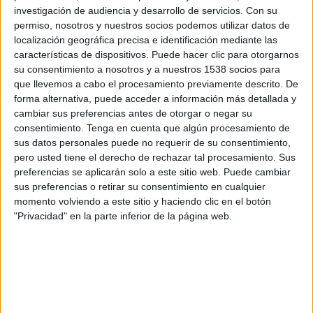
por la promoción del talento interno, e impulsa
investigación de audiencia y desarrollo de servicios.
Con su
un cambio pionero al crear la plataforma
permiso, nosotros y nuestros socios podemos utilizar datos de
transversal PRISA Audio, que unificará todos los
localización geográfica precisa e identificación mediante las
contenidos de audio no lineal (podcast) del
características de dispositivos. Puede hacer clic para otorgarnos
Grupo.
su consentimiento a nosotros y a nuestros 1538 socios para
que llevemos a cabo el procesamiento previamente descrito. De
La nueva estructura ahonda en los cambios
forma alternativa, puede acceder a información más detallada y
cambiar sus preferencias antes de otorgar o negar su
acometidos en el Grupo en el mes de febrero al
consentimiento.
Tenga en cuenta que algún procesamiento de
crear PRISA Media, que engloba bajo una misma
sus datos personales puede no requerir de su consentimiento,
unidad todos los medios del Grupo, con una
pero usted tiene el derecho de rechazar tal procesamiento. Sus
decidida apuesta por la convergencia de recursos
preferencias se aplicarán solo a este sitio web. Puede cambiar
alrededor de una estructura de plataformas
sus preferencias o retirar su consentimiento en cualquier
transversales.
momento volviendo a este sitio y haciendo clic en el botón
"Privacidad" en la parte inferior de la página web.
María Jesús Espinosa de los Monteros será
la directora general de PRISA Audio
y
reportará directamente al presidente ejecutivo
de PRISA Media, Carlos Núñez. La nueva
plataforma agrupará los contenidos de podcast
de todos los soportes de PRISA Media, tanto