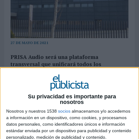
27 DE MAYO DE 2021
PRISA Audio será una plataforma
transversal que unificará todos los
contenidos de audio no lineal (podcast) del
Grupo, dando así el primer paso para
adoptar una organización pionera basada
en plataformas, que simplifica y dota de
Su privacidad es importante para
máxima eficiencia a la estructura
nosotros
organizativa de la compañía
Nosotros y nuestros 1538
socios
almacenamos y/o accedemos
a información en un dispositivo, como cookies, y procesamos
PRISA Media
avanza en su transformación
datos personales, como identificadores únicos e información
digital y en la renovación de su división de radio,
estándar enviada por un dispositivo para publicidad y contenido
renueva el equipo directivo de la SER apostando
personalizado, medición de publicidad y contenido,