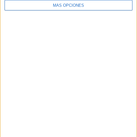
MÁS OPCIONES
SHARE
ENVIAR
PIN
SÍGUENOS EN FACEBOOK