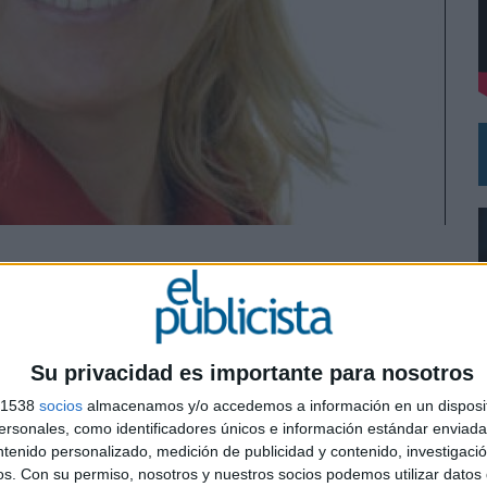
L PRIMER SEMESTRE HASTA LOS 196 MILLONES DE EUROS
 COMO MEDIA MANAGEMENT & DELIVERY PRESIDENT
dia
quipo directivo de PRISA Brand Solutions, la exclusivista del
Multimedia, en sustitución de Gustavo García, que ha dejado
Su privacidad es importante para nosotros
 la Universidad Complutense de Madrid y MBA por IESE,
s 1538
socios
almacenamos y/o accedemos a información en un disposit
en el ámbito de dirección, estrategia y marketing en el sector
sonales, como identificadores únicos e información estándar enviada 
que operan en Internet.
ntenido personalizado, medición de publicidad y contenido, investigaci
0
de medios digitales. Previamente y durante tres años ha ocupado
os.
Con su permiso, nosotros y nuestros socios podemos utilizar datos 