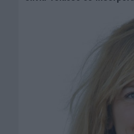
MONEDA”
04/08/2026
|
‘EL PARAÍSO MÁS CERCA’, DE 22GRADOS PARA LOPESA
04/08/2026
|
‘LA ÚNICA CERVEZA DEL MUNDO QUE SE DISFRUTA DOS 
04/08/2026
|
‘EL FÚTBOL SIN LAS PERSONAS’, DE DENTSU CREATIVE
04/08/2026
|
CAPAZ, LA CERVEZA QUE CONVIERTE CADA BOTELLA EN
04/08/2026
|
BABARIA Y MAXIBON SON ‘EL MATCH PERFECTO DEL VE
04/08/2026
|
AUDIBLE REIVINDICA EL PODER TRANSFORMADOR DEL A
03/08/2026
|
‘VUELVE EL FÚTBOL. VUELVE A SOÑAR’, DE VML PARA MO
03/08/2026
|
MOVISTAR APELA A LA ILUSIÓN DE LAS AFICIONES PARA
03/08/2026
|
EL REAL BETIS INVITA A LOS AFICIONADOS A DISEÑAR 
03/08/2026
|
KFC CONVIERTE LOS UBER EN UN HOMENAJE AL UNIVERS
03/08/2026
|
BACK MARKET PONE A LA MADRE DE SU FUNDADOR COMO
03/08/2026
|
PRESENTADO EL JURADO DE LOS PREMIOS DE MARKETI
31/07/2026
|
‘FROZEN DUNKIN’ X CALIPPO®’, AUTOPRODUCCIÓN DE 