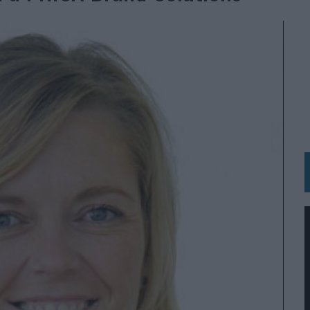
N HOTELS & RESORTS
VECES’, DE INUSUALY PARA CERVEZA CAPAZ
 PARA ORANGE
 UNA OPORTUNIDAD DE INCLUSIÓN
RANO’
UDIO EN SU NUEVA CAMPAÑA GLOBAL DE MARCA
VISTAR
 EL REGRESO DEL FÚTBOL
SU PRÓXIMA CAMISETA FOREVER GREEN
O DE 'LOS SIMPSON'
 AVAL DE SU CALIDAD
NG Y COMUNICACIÓN EN EL SECTOR ASEGURADOR 2026
DUNKIN’