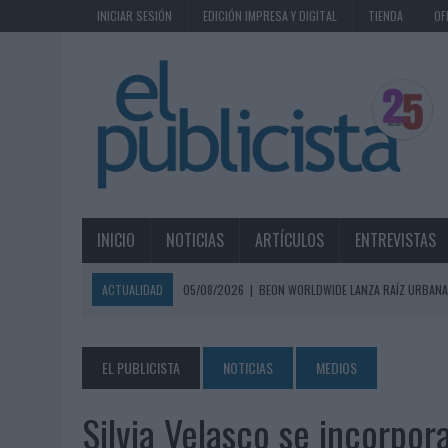
INICIAR SESIÓN
EDICIÓN IMPRESA Y DIGITAL
TIENDA
OF
INICIO
NOTICIAS
ARTÍCULOS
ENTREVISTAS
ACTUALIDAD
05/08/2026
|
BEON WORLDWIDE LANZA RAÍZ URBANA
ECONÓMICOS
05/08/2026
|
FABRA COMUNICACIÓN INCORPORA A CASONÁ Y ASUME 
EL PUBLICISTA
NOTICIAS
MEDIOS
05/08/2026
|
LOPESAN HOTELS & RESORTS ACERCA EL PARAÍSO CAN
Silvia Velasco se incorpor
05/08/2026
|
LUIS ARQUILLOS (BURGO DE ARIAS): “LA CONSTRUCCIÓ