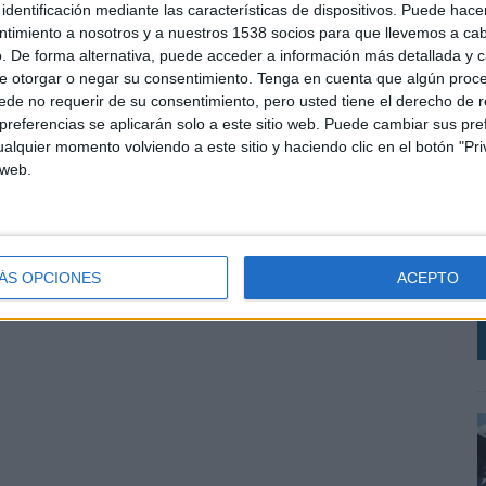
al. Su trayectoria profesional ha estado vinculada a empresas tan
identificación mediante las características de dispositivos. Puede hacer
ntimiento a nosotros y a nuestros 1538 socios para que llevemos a ca
vos en Contenidos Multimedia,
RRHH o Nuevo Negocio – o
. De forma alternativa, puede acceder a información más detallada y 
e telecomunicaciones.
e otorgar o negar su consentimiento.
Tenga en cuenta que algún proc
Velasco reportará directamente al director general, Felipe de
de no requerir de su consentimiento, pero usted tiene el derecho de r
or José Antonio Revilla (Dtor Medios Impresos), José Luis
referencias se aplicarán solo a este sitio web. Puede cambiar sus pref
l y Prensa Regional), Mercedes Otálora (Dtra Delegaciones),
alquier momento volviendo a este sitio y haciendo clic en el botón "Pri
es) y Carlos Pérez (Gerencia General).
 web.
O
SHARE
ENVIAR
PIN
M
Z
ÁS OPCIONES
ACEPTO