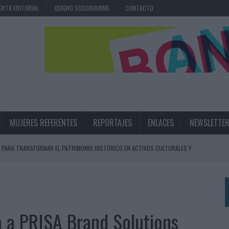
ERTA EDITORIAL
QUIERO SUSCRIBIRME
CONTACTO
MUJERES REFERENTES
REPORTAJES
ENLACES
NEWSLETTE
 PARA TRANSFORMAR EL PATRIMONIO HISTÓRICO EN ACTIVOS CULTURALES Y
LA GESTIÓN DE SUS RELACIONES CON LOS MEDIOS
ARIO EN SU ÚLTIMA CAMPAÑA INTERNACIONAL
a a PRISA Brand Solutions
N DE MARCA A LARGO PLAZO Y LA MEDICIÓN SON DOS CARAS DE LA MISMA