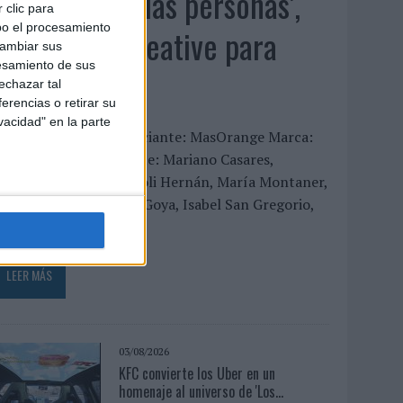
‘El fútbol sin las personas’,
 clic para
bo el procesamiento
de Dentsu Creative para
cambiar sus
esamiento de sus
Orange
echazar tal
erencias o retirar su
vacidad" en la parte
FICHA TÉCNICA Anunciante: MasOrange Marca:
range Contacto cliente: Mariano Casares,
Amagoia Sologestoa, Loli Hernán, María Montaner,
ariola Carrero, César Goya, Isabel San Gregorio,
ana...
LEER MÁS
03/08/2026
KFC convierte los Uber en un
homenaje al universo de 'Los...