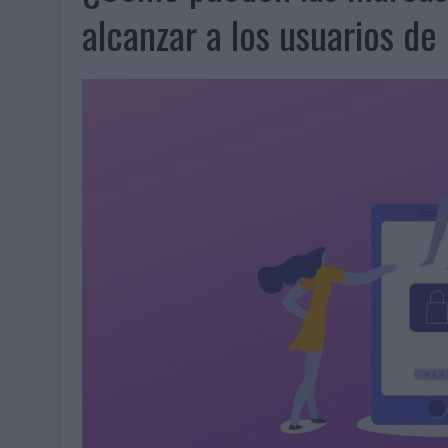
06/08/2026
|
SYSTEM1 NOMBRA A KIMBERLY BASTONI COMO NUEVA D
alcanzar a los usuarios d
06/08/2026
|
FRIGO Y UNIQLO LANZAN UNA COLECCIÓN PERSONALIZA
06/08/2026
|
LA IA ESTÁ SUBIENDO EL LISTÓN DE LA CREATIVIDAD
05/08/2026
|
BEON WORLDWIDE LANZA RAÍZ URBANA PARA TRANSFOR
05/08/2026
|
FABRA COMUNICACIÓN INCORPORA A CASONÁ Y ASUME 
05/08/2026
|
LOPESAN HOTELS & RESORTS ACERCA EL PARAÍSO CAN
05/08/2026
|
LUIS ARQUILLOS (BURGO DE ARIAS): “LA CONSTRUCCIÓ
MONEDA”
04/08/2026
|
‘EL PARAÍSO MÁS CERCA’, DE 22GRADOS PARA LOPESA
04/08/2026
|
‘LA ÚNICA CERVEZA DEL MUNDO QUE SE DISFRUTA DOS 
04/08/2026
|
‘EL FÚTBOL SIN LAS PERSONAS’, DE DENTSU CREATIVE
04/08/2026
|
CAPAZ, LA CERVEZA QUE CONVIERTE CADA BOTELLA EN
04/08/2026
|
BABARIA Y MAXIBON SON ‘EL MATCH PERFECTO DEL VE
04/08/2026
|
AUDIBLE REIVINDICA EL PODER TRANSFORMADOR DEL A