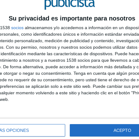
aptarse a sus preferencias
. Respecto a las
dad desde que empezara la crisis sanitaria, entre los
 ellos está conforme o se muestra indiferente
Su privacidad es importante para nosotros
ueba, aunque moderadamente, y el 5% restante no está
s 1538
socios
almacenamos y/o accedemos a información en un disposit
nuncios, sobresale la demanda de aquellos que aporten
sonales, como identificadores únicos e información estándar enviada 
ón actual (85%), así como los de marcas que dan dinero
ntenido personalizado, medición de publicidad y contenido, investigaci
e resalta que los consumidores tienen muchas ganas de
os.
Con su permiso, nosotros y nuestros socios podemos utilizar datos 
ntretenerse (75%).
identificación mediante las características de dispositivos. Puede hacer
M
ntimiento a nosotros y a nuestros 1538 socios para que llevemos a ca
r
z es más importante para las marcas llegar a los
. De forma alternativa, puede acceder a información más detallada y 
r
e otorgar o negar su consentimiento.
Tenga en cuenta que algún proc
uncios más amigables, como los de vídeo con
L
de no requerir de su consentimiento, pero usted tiene el derecho de r
es en los que se puedan lograr buenos resultados.
referencias se aplicarán solo a este sitio web. Puede cambiar sus pref
imiento móvil
, que se ha consolidado como una
alquier momento volviendo a este sitio y haciendo clic en el botón "Pri
 divierten, disfrutan, se relajan y lo ven como una
 web.
 de los anuncios para las marcas en este entorno, se
n un
entorno seguro
, ya que el contenido de las
apps
pasado los estándares de las diferentes
app stores
.
receptividad entre los usuarios ya que estos
ÁS OPCIONES
ACEPTO
 les aporta y además repercute directamente en