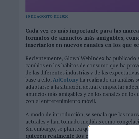
03/08/2026
|
‘VUELVE EL FÚTBOL. VUELVE A SOÑAR’, DE VML PARA MO
10 DE AGOSTO DE 2020
07/08/2026
|
CUANDO SE APAGUE EL SOL, EL ECLIPSE DE 2026 POND
Cada vez es más importante para las marcas 
formatos de anuncios más amigables, como 
insertarlos en nuevos canales en los que s
Recientemente, GlowalWebIndex ha publicado 
cambios en los hábitos de consumo que ha provoca
de las diferentes industrias y de las expectativ
base a ello,
AdColony
ha realizado un análisis
adaptarse a la situación actual e impactar ad
anuncios más amigables y en los canales en los
con el entretenimiento móvil.
A modo de introducción, se señala que las marca
actuales y han tomado medidas como congelacio
Sin embargo, se plantea que el enfoque adecua
quieren realmente los consumidores y lo qu