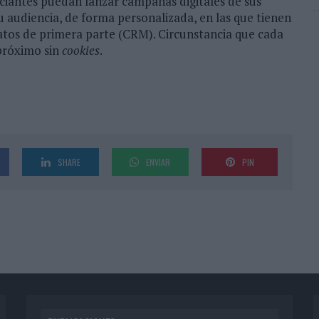
nciantes puedan lanzar campañas digitales de sus
u audiencia, de forma personalizada, en las que tienen
 datos de primera parte (CRM). Circunstancia que cada
próximo sin
cookies
.
SHARE
ENVIAR
PIN