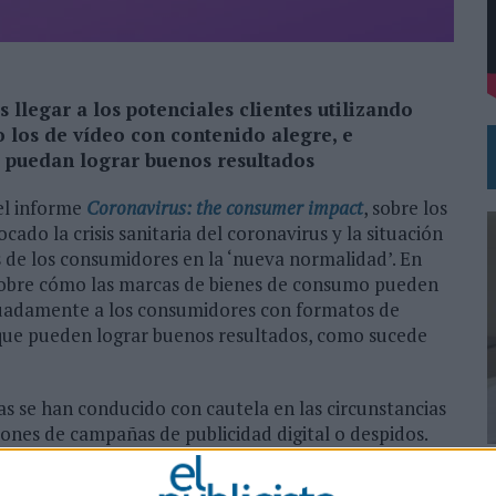
VISTAR
RÁ A PRUEBA LA CREATIVIDAD DE LAS MARCAS
llegar a los potenciales clientes utilizando
los de vídeo con contenido alegre, e
e puedan lograr buenos resultados
el informe
Coronavirus: the consumer impact
, sobre los
do la crisis sanitaria del coronavirus y la situación
as de los consumidores en la ‘nueva normalidad’. En
 sobre cómo las marcas de bienes de consumo pueden
ecuadamente a los consumidores con formatos de
 que pueden lograr buenos resultados, como sucede
s se han conducido con cautela en las circunstancias
nes de campañas de publicidad digital o despidos.
do para los anunciantes es conocer
qué es lo que
0
e piensan sobre la publicidad durante la