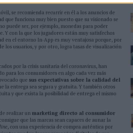
vil, se recomienda recurrir en él a los anuncios de
ad que funciona muy bien puesto que su visionado se
omo puede ser, por ejemplo, monedas para poder
e. Y con la que los jugadores están muy satisfechos
dad en el entorno In-App es muy ventajosa porque, por
 los usuarios, y por otro, logra tasas de visualización
os por la crisis sanitaria del coronavirus, han
do para los consumidores en algo cada vez más
provocado que
sus expectativas sobre la calidad del
e la entrega sea segura y gratuita. Y también otros
uita y que exista la posibilidad de entrega el mismo
de realizar un
marketing directo al consumidor
a consigue que las marcas sean capaces de aunar la
line
, con una experiencia de compra auténtica por