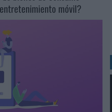
IRECTORA COMERCIAL GLOBAL
e entretenimiento móvil?
BLE INSPIRADA EN CORNETTO, CALIPPO Y SOLERO
MAR EL PATRIMONIO HISTÓRICO EN ACTIVOS CULTURALES Y ECONÓMICOS
LA GESTIÓN DE SUS RELACIONES CON LOS MEDIOS
ARIO EN SU ÚLTIMA CAMPAÑA INTERNACIONAL
N DE MARCA A LARGO PLAZO Y LA MEDICIÓN SON DOS CARAS DE LA MISMA
N HOTELS & RESORTS
VECES’, DE INUSUALY PARA CERVEZA CAPAZ
 PARA ORANGE
 UNA OPORTUNIDAD DE INCLUSIÓN
RANO’
UDIO EN SU NUEVA CAMPAÑA GLOBAL DE MARCA