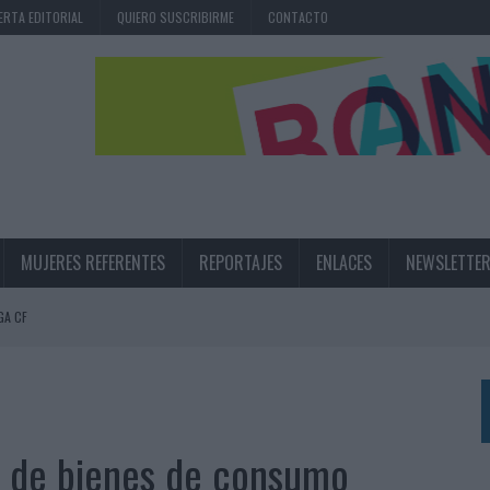
ERTA EDITORIAL
QUIERO SUSCRIBIRME
CONTACTO
MUJERES REFERENTES
REPORTAJES
ENLACES
NEWSLETTE
GA CF
N LA INFANCIA EN SU ESTRATEGIA
UNQUE LOS MEDIOS CONTROLADOS MANTIENEN EL CRECIMIENTO
OS EN VERANO Y SUPERA AL MÓVIL COMO DISPOSITIVO MÁS UTILIZADO
 de bienes de consumo
OS ESPAÑOLES