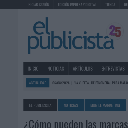
INICIAR SESIÓN
EDICIÓN IMPRESA Y DIGITAL
TIENDA
OF
INICIO
NOTICIAS
ARTÍCULOS
ENTREVISTAS
ACTUALIDAD
06/08/2026
|
‘LA VUELTA’, DE FENOMENAL PARA MÁLA
06/08/2026
|
SIETE DE CADA DIEZ EMPRESAS ESPAÑOLAS NO INTEGRA
06/08/2026
|
EL MERCADO PUBLICITARIO CAE UN 2,6% EN 2025, A
EL PUBLICISTA
NOTICIAS
MOBILE MARKETING
06/08/2026
|
LA TELEVISIÓN SIGUE LIDERANDO EL CONSUMO DE MEDI
¿Cómo pueden las marcas
06/08/2026
|
EL USO DE LA IA GENERATIVA ALCANZA YA AL 62% DE L