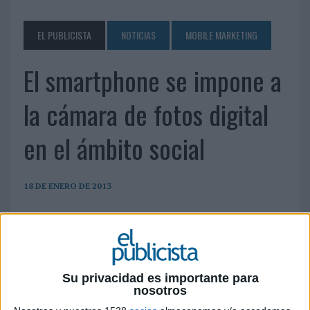
EL PUBLICISTA
NOTICIAS
MOBILE MARKETING
El smartphone se impone a
la cámara de fotos digital
en el ámbito social
18 DE ENERO DE 2013
Los consumidores parecen tener claro como
quieren utilizar las dos opciones y diferencian
entre el uso “social” que le dan a las cámaras de
los móviles y el “tradicional” que asocian a las
Su privacidad es importante para
cámaras digitales.
nosotros
Algunos expertos apuntan que el smartphone está reemplazando poco a poco a la