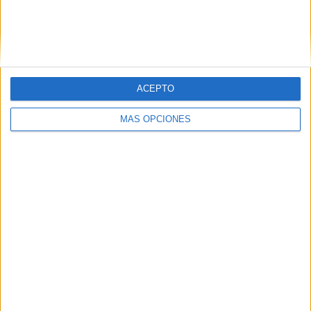
ACEPTO
MÁS OPCIONES
04/08/2026
Audible reivindica el poder
transformador del audio en
su nueva campaña global de
marca
Audible ha presentado ‘Historias que conectan