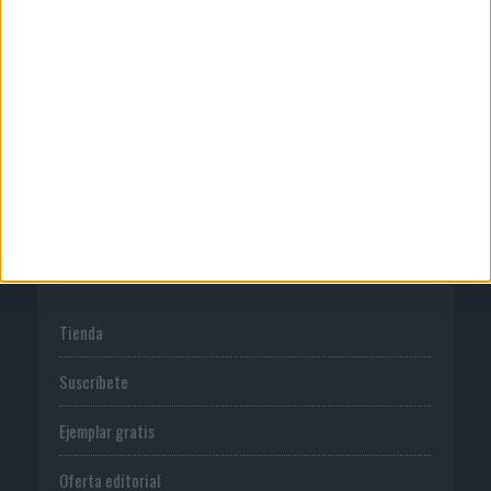
Quienes somos
Publicidad
Normas de uso
Política de privacidad
PUBLICACIONES
Tienda
Suscríbete
Ejemplar gratis
Oferta editorial