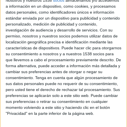
Nosotros y nuestros 1538
socios
almacenamos y/o accedemos
cámara de fotos digital. ¿Estaremos ante sus últimos años de vida? Probablemente
a información en un dispositivo, como cookies, y procesamos
no… Los consumidores parecen tener claro como quieren utilizar las dos
datos personales, como identificadores únicos e información
opciones y diferencian entre el uso “social” que le dan a las cámaras de los
estándar enviada por un dispositivo para publicidad y contenido
móviles y el “tradicional” que asocian a las cámaras digitales.
personalizado, medición de publicidad y contenido,
investigación de audiencia y desarrollo de servicios.
Con su
Según los datos recopilados por el Obervatorio Cetelem, basados en las opiniones
permiso, nosotros y nuestros socios podemos utilizar datos de
localización geográfica precisa e identificación mediante las
de consumidores españoles, el boom de las redes sociales y la forma en la que los
características de dispositivos. Puede hacer clic para otorgarnos
usuarios comparten contenidos han acelerado el uso del smartphone en el campo
su consentimiento a nosotros y a nuestros 1538 socios para
fotgráfico en España. "La posibilidad de subir fotos o vídeos inmediatamente para
que llevemos a cabo el procesamiento previamente descrito. De
que nuestros contactos los vean está a la orden del día. Además estos dispositivos
forma alternativa, puede acceder a información más detallada y
van más allá, dando a los consumidores la opción de retocar sus imágenes; así, se
cambiar sus preferencias antes de otorgar o negar su
han popularizado aplicaciones como Instagram, Snapseed, Pixlr Express o
consentimiento.
Tenga en cuenta que algún procesamiento de
Hispamatic, que permiten añadir efectos y filtros a las fotos2, declaran sus
sus datos personales puede no requerir de su consentimiento,
responsables en el blog corporativo de la firma.
pero usted tiene el derecho de rechazar tal procesamiento. Sus
preferencias se aplicarán solo a este sitio web. Puede cambiar
Según el estudio “Conectividad y fotografía” elaborado por Samsung y Nielsen,
sus preferencias o retirar su consentimiento en cualquier
la mitad de las cámaras de fotos incorporarán tecnología Wi-Fi en 2014. Esta
momento volviendo a este sitio y haciendo clic en el botón
"Privacidad" en la parte inferior de la página web.
tendencia se debe a la gran demanda de los usuarios por compartir sus imágenes
de manera inmediata a través de Internet y redes sociales como Facebook, Twitter
o Flickr. Así, la cámara de fotos digital se convierte en una herramienta más para