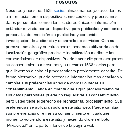
nosotros
Nosotros y nuestros 1538
socios
almacenamos y/o accedemos
a información en un dispositivo, como cookies, y procesamos
29 DE DICIEMBRE DE 2009
datos personales, como identificadores únicos e información
estándar enviada por un dispositivo para publicidad y contenido
Antevenio se refuerza en el ámbito del marketing
personalizado, medición de publicidad y contenido,
enfocado al comercio online y afianza así su
investigación de audiencia y desarrollo de servicios.
Con su
presencia en el mercado catalán, sede de la
permiso, nosotros y nuestros socios podemos utilizar datos de
plataforma de comercio online.
localización geográfica precisa e identificación mediante las
Antevenio ha adquirido la empresa Código Barras Network SL, responsable de Shopall.es
características de dispositivos. Puede hacer clic para otorgarnos
su consentimiento a nosotros y a nuestros 1538 socios para
(
www.shopall.es
) y empresa pionera en la promoción de productos y servicios a través de su red de
que llevemos a cabo el procesamiento previamente descrito. De
centros comerciales y espacios publicitarios contextuales en internet. La operación, cuyo importe
forma alternativa, puede acceder a información más detallada y
asciende a 1,4 millones de euros, además de un acuerdo de “earn out” sujeto a la consecución de
cambiar sus preferencias antes de otorgar o negar su
objetivos, fortalecerá la posición de Antevenio en el sector del comercio online, específicamente en
consentimiento.
Tenga en cuenta que algún procesamiento de
el segmento de la publicidad vinculada a fomentar la venta de productos y servicios a través de
sus datos personales puede no requerir de su consentimiento,
internet. La compra de Shopall, con sede social en Barcelona, supone además incorporar a
pero usted tiene el derecho de rechazar tal procesamiento. Sus
Antevenio un equipo profesional de primer nivel formado por 15 personas, algunas de ellas
preferencias se aplicarán solo a este sitio web. Puede cambiar
sus preferencias o retirar su consentimiento en cualquier
vinculadas a Internet prácticamente desde sus inicios en España.
momento volviendo a este sitio y haciendo clic en el botón
"Privacidad" en la parte inferior de la página web.
Según fuentes de Antevenio, Shopall facturó 1,4 millones de euros a 31 de octubre de 2009 y