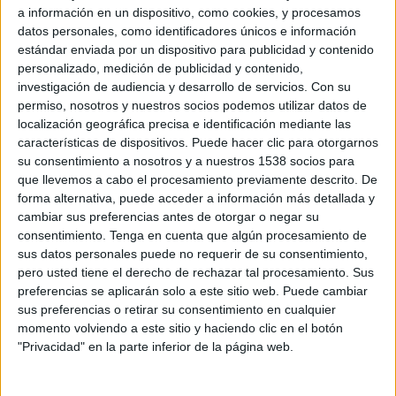
relacionado con el aumento del porcentaje de internautas (que pasa del 58,3% a
a información en un dispositivo, como cookies, y procesamos
64% de la población de 15 años y más) y del porcentaje de aquellos internautas
datos personales, como identificadores únicos e información
estándar enviada por un dispositivo para publicidad y contenido
que realizan comercio electrónico/compras (pasando del 40,3% al 41,5%), dando
personalizado, medición de publicidad y contenido,
lugar a un incremento en número absoluto de compradores on-line de 1.481.292
investigación de audiencia y desarrollo de servicios.
Con su
individuos.
permiso, nosotros y nuestros socios podemos utilizar datos de
localización geográfica precisa e identificación mediante las
Asimismo el gasto medio anual por comprador se mantiene en torno a 750 euros,
características de dispositivos. Puede hacer clic para otorgarnos
siendo el sector turístico y las actividades de ocio los que siguen concentrando la
su consentimiento a nosotros y a nuestros 1538 socios para
gran mayoría de las compras. Por su parte la compra directa en la web del
que llevemos a cabo el procesamiento previamente descrito. De
fabricante y en tiendas exclusivamente online adelantan por primera vez a la
forma alternativa, puede acceder a información más detallada y
realizada en webs de tiendas con establecimiento físico.
cambiar sus preferencias antes de otorgar o negar su
consentimiento.
Tenga en cuenta que algún procesamiento de
Estudio B2C 2010
sus datos personales puede no requerir de su consentimiento,
El estudio de comercio electrónico B2C 2010 presenta los datos del negocio
pero usted tiene el derecho de rechazar tal procesamiento. Sus
electrónico a través de la compra realizada por consumidores correspondientes al
preferencias se aplicarán solo a este sitio web. Puede cambiar
año 2009, con una muestra representativa de 2.675 usuarios de la Red, sobre los
sus preferencias o retirar su consentimiento en cualquier
momento volviendo a este sitio y haciendo clic en el botón
que se analizan los hábitos, consumos y valoraciones que hacen sobre el comercio
"Privacidad" en la parte inferior de la página web.
electrónico, así como las barreras que limitan el acceso a este canal de venta.
Acceda a todas las conclusiones de la edición de 2010 en el documento adjunto
a esta información.