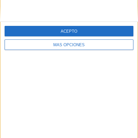
ACEPTO
MÁS OPCIONES
06/08/2026
Siete de cada diez empresas
españolas no integran la
infancia en su estrategia
El estudio concluye que energía, consumo y salud
son los sectores más avanzados, mientras turismo,
tecnología y gaming o estética obtienen las peores