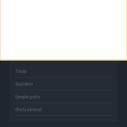
Normas de uso
Política de privacidad
PUBLICACIONES
Tienda
Suscríbete
Ejemplar gratis
Oferta editorial