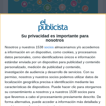
2 DE SEPTIEMBRE DE 2016
Su privacidad es importante para
Durante un periodo de 15 meses, las
nosotros
impresiones de la programática directa en
Nosotros y nuestros 1538
socios
almacenamos y/o accedemos
EMEA aumentan más del doble, siendo
a información en un dispositivo, como cookies, y procesamos
Alemania, Italia y el Reino Unido los países
datos personales, como identificadores únicos e información
generadores de la mayor cantidad de
estándar enviada por un dispositivo para publicidad y contenido
impresiones
personalizado, medición de publicidad y contenido,
investigación de audiencia y desarrollo de servicios.
Con su
De todas las impresiones de la programática
permiso, nosotros y nuestros socios podemos utilizar datos de
localización geográfica precisa e identificación mediante las
directa que se han comprado y vendido en todo
características de dispositivos. Puede hacer clic para otorgarnos
el mundo en DoubleClick Ad Exchange durante
su consentimiento a nosotros y a nuestros 1538 socios para
un periodo de 15 meses (hasta diciembre de
que llevemos a cabo el procesamiento previamente descrito. De
2015), más de un cuarto ha tenido lugar en la
forma alternativa, puede acceder a información más detallada y
región EMEA. En esa fracción de la cantidad total,