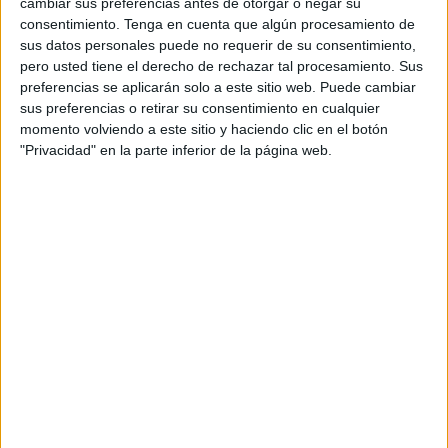
cambiar sus preferencias antes de otorgar o negar su
Google ha observado diferencias en lo que
consentimiento.
Tenga en cuenta que algún procesamiento de
respecta a la forma de comprar, vender y
sus datos personales puede no requerir de su consentimiento,
consumidor la publicidad programática y por lo
pero usted tiene el derecho de rechazar tal procesamiento. Sus
tanto, ha analizado lo que esa diversidad puede
preferencias se aplicarán solo a este sitio web. Puede cambiar
significar para editores, anunciantes y usuarios.
sus preferencias o retirar su consentimiento en cualquier
momento volviendo a este sitio y haciendo clic en el botón
Impresiones:al ritmo del crecimiento global
"Privacidad" en la parte inferior de la página web.
Durante el periodo de 15 meses, las impresiones
de la programática directa en EMEA aumentaron
más del doble. Alemania, Italia y el Reino Unido
generaron la mayor cantidad de impresiones, lo
que ha supuesto casi la mitad de todas las
impresiones de la región EMEA. Ucrania, Turquía
y España presentaron un gran crecimiento, ya
que sus impresiones de programática directa
aumentaron más del doble en tan solo 12 meses.
Asimismo, la adopción de la programática directa
refleja los perfiles tecnológicos generales de los