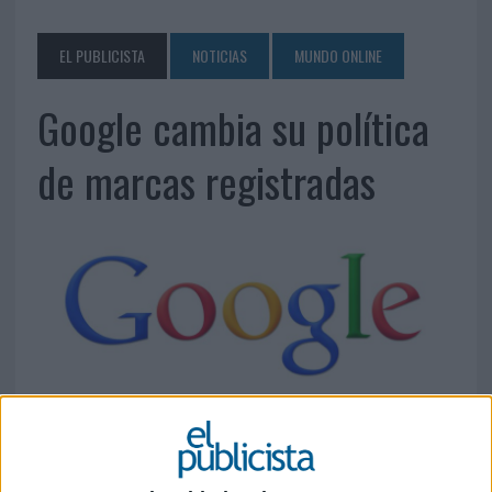
EL PUBLICISTA
NOTICIAS
MUNDO ONLINE
Google cambia su política
de marcas registradas
31 DE AGOSTO DE 2010
Cualquier empresa que se anuncie en Europa por
medio de Google podrá pujar o seleccionar