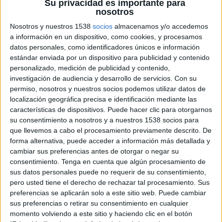
Su privacidad es importante para
marcas registradas como palabras clave. La
nosotros
nueva política entrará en vigor el 14 de
Nosotros y nuestros 1538
socios
almacenamos y/o accedemos
septiembre.
a información en un dispositivo, como cookies, y procesamos
Google ha actualizado en agosto su política de marcas registradas en Europa y en
datos personales, como identificadores únicos e información
la Asociación Europea de Libre Comercio (AELC), tras una decisión tomada por
estándar enviada por un dispositivo para publicidad y contenido
el Tribunal de Justicia Europeo. A raíz de esta actualización, que entrará en vigor
personalizado, medición de publicidad y contenido,
investigación de audiencia y desarrollo de servicios.
Con su
el próximo 14 de septiembre, cualquier empresa que se anuncie en Europa por
permiso, nosotros y nuestros socios podemos utilizar datos de
medio de Google podrá pujar o seleccionar marcas registradas como palabras
localización geográfica precisa e identificación mediante las
clave. De esta manera, si un usuario, por ejemplo, introduce en el buscador la
características de dispositivos. Puede hacer clic para otorgarnos
marca de un fabricante de televisión, podrá encontrar anuncios útiles y relevantes
su consentimiento a nosotros y a nuestros 1538 socios para
de distribuidores de esa marca y anuncios de compra-venta, al igual que anuncios
que llevemos a cabo el procesamiento previamente descrito. De
de fabricantes de dicha marca que sean pertinentes a su búsqueda. Según la
forma alternativa, puede acceder a información más detallada y
anterior política de Google en Europa, los propietarios de marcas podían
cambiar sus preferencias antes de otorgar o negar su
presentar una reclamación relacionada con cuestiones de marcas registradas
consentimiento.
Tenga en cuenta que algún procesamiento de
evitando que se mostrasen anuncios de terceros.
sus datos personales puede no requerir de su consentimiento,
pero usted tiene el derecho de rechazar tal procesamiento. Sus
Con esta modificación, Google pretende equiparar su política en Europa con la
preferencias se aplicarán solo a este sitio web. Puede cambiar
política en materia de marcas registradas que aplica en la mayoría de los países del
sus preferencias o retirar su consentimiento en cualquier
momento volviendo a este sitio y haciendo clic en el botón
mundo. En EE.UU. y Canadá, los anunciantes pueden utilizar términos que