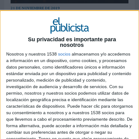
21 DE NOVIEMBRE DE 2019
Además de reforzar la suite tecnológica, la
adquisición supone una potente
combinación de tecnología patentada y
Su privacidad es importante para
experiencia asociada a ella para IAS, así
nosotros
como unas más estrechas relaciones con las
Nosotros y nuestros 1538
socios
almacenamos y/o accedemos
marcas y editores
premium
en todo el mundo
a información en un dispositivo, como cookies, y procesamos
datos personales, como identificadores únicos e información
Integral Ad Science (
IAS
) ha anunciado la
estándar enviada por un dispositivo para publicidad y contenido
adquisición de Admantx (
ADmantX
). La
personalizado, medición de publicidad y contenido,
operación integra al proveedor líder de
investigación de audiencia y desarrollo de servicios.
Con su
soluciones de inteligencia contextual dentro de
permiso, nosotros y nuestros socios podemos utilizar datos de
la potente suite de IAS para la verificación de
localización geográfica precisa e identificación mediante las
productos publicitarios, permitiendo a los
características de dispositivos. Puede hacer clic para otorgarnos
su consentimiento a nosotros y a nuestros 1538 socios para
editores y anunciantes hacer coincidir los
que llevemos a cabo el procesamiento previamente descrito. De
anuncios con contenido relevante
on line
a nivel
forma alternativa, puede acceder a información más detallada y
de página.
cambiar sus preferencias antes de otorgar o negar su
consentimiento.
Tenga en cuenta que algún procesamiento de