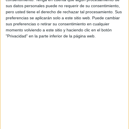
Con un volumen de contenido digital en plena
sus datos personales puede no requerir de su consentimiento,
expansión y una creciente preocupación por la
pero usted tiene el derecho de rechazar tal procesamiento. Sus
privacidad de datos en todo el mundo, la
preferencias se aplicarán solo a este sitio web. Puede cambiar
relevancia contextual no ha sido nunca tan
sus preferencias o retirar su consentimiento en cualquier
importante para la industria publicitaria. A través
momento volviendo a este sitio y haciendo clic en el botón
de soluciones de comprensión del lenguaje
"Privacidad" en la parte inferior de la página web.
natural y la cognición automática o
machine
cognition
, la tecnología Admantx garantiza una
comprensión casi humana del contenido
on line
a
escala. Esta capacidad de nueva generación
aporta valor tanto a los anunciantes como a los
editores para
adaptar mejor los anuncios al
contenido relevante sin limitar su alcance
.
"Admantx comparte nuestra visión valiente y
disruptiva para utilizar la ciencia como base para
desarrollar soluciones innovadoras y efectivas",
afirma la directora ejecutiva de IAS, Lisa
Utzschneider. Y añade que "agregar esta
sofisticada tecnología contextual a nuestra suite