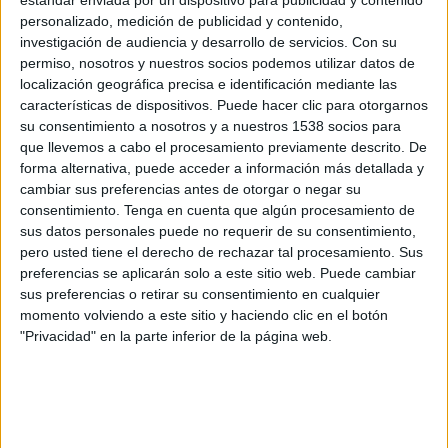
estándar enviada por un dispositivo para publicidad y contenido
lanzamiento y desarrollo de este periódico digital. Desde que se puso en marcha
personalizado, medición de publicidad y contenido,
hace un año, lainformación.com ha superado los dos millones de usuarios únicos
investigación de audiencia y desarrollo de servicios.
Con su
al mes y recientemente la Society of News Design ha concedido al periódico el
permiso, nosotros y nuestros socios podemos utilizar datos de
localización geográfica precisa e identificación mediante las
premio ÑH a la publicación online mejor diseñada.
características de dispositivos. Puede hacer clic para otorgarnos
Tascón, también desde Dixi Media, ha puesto en marcha otras dos webs, como
su consentimiento a nosotros y a nuestros 1538 socios para
practicopedia. com, dedicada a responder a preguntas de la vida diaria y
que llevemos a cabo el procesamiento previamente descrito. De
233grados.com, un blog dedicado al sector de medios en España.
forma alternativa, puede acceder a información más detallada y
cambiar sus preferencias antes de otorgar o negar su
consentimiento.
Tenga en cuenta que algún procesamiento de
IMPRIMIR
sus datos personales puede no requerir de su consentimiento,
pero usted tiene el derecho de rechazar tal procesamiento. Sus
preferencias se aplicarán solo a este sitio web. Puede cambiar
TWEET
sus preferencias o retirar su consentimiento en cualquier
momento volviendo a este sitio y haciendo clic en el botón
SHARE
"Privacidad" en la parte inferior de la página web.
SHARE
ENVIAR