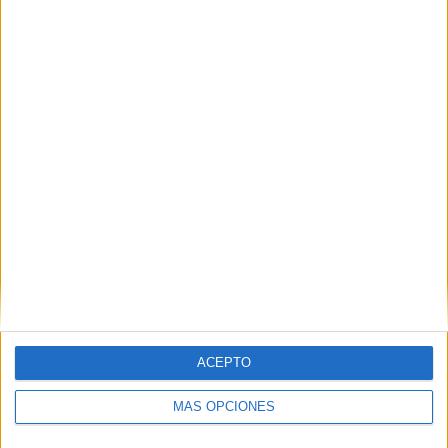
04/08/2026
Audible reivindica el poder
transformador del audio en
su nueva campaña global de
ACEPTO
marca
MÁS OPCIONES