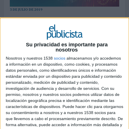
3 DE JULIO DE 2019
El acuerdo se ha dado a conocer en el
Festival Cannes Lions y tiene como objetivo
proteger a los actores del SIVT y contribuirá
a que se mejore la rentabilidad de sus
Su privacidad es importante para
inversiones en publicidad digital, al tiempo
nosotros
que mejora la experiencia de usuario
Nosotros y nuestros 1538
socios
almacenamos y/o accedemos
a información en un dispositivo, como cookies, y procesamos
Una de las principales lacras que
afecta al
datos personales, como identificadores únicos e información
ecosistema de la publicidad digital es el
estándar enviada por un dispositivo para publicidad y contenido
fraude
, lo que propicia que el sector esté
personalizado, medición de publicidad y contenido,
perdiendo cifras millonarias anuales. Para hacer
investigación de audiencia y desarrollo de servicios.
Con su
frente a la situación desde el campo de la
permiso, nosotros y nuestros socios podemos utilizar datos de
programática, Mediamath (
MediaMath
) se ha
localización geográfica precisa e identificación mediante las
características de dispositivos. Puede hacer clic para otorgarnos
aliado con la compañía de protección contra el
su consentimiento a nosotros y a nuestros 1538 socios para
fraude de
bots
White Ops
. El acuerdo busca
que llevemos a cabo el procesamiento previamente descrito. De
generar confianza en el sector y dotar de
forma alternativa, puede acceder a información más detallada y
transparencia al mundo publicitario actual
y