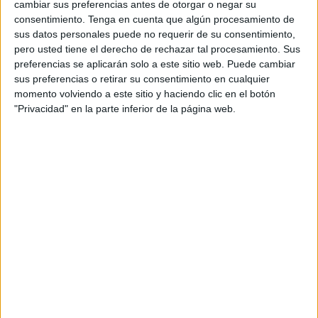
cambiar sus preferencias antes de otorgar o negar su
protege tanto a anunciantes como a agencias y
consentimiento.
Tenga en cuenta que algún procesamiento de
soportes, antes de que finalice la compra de
sus datos personales puede no requerir de su consentimiento,
medios del SIVT –tráfico inválido sofisticado en
pero usted tiene el derecho de rechazar tal procesamiento. Sus
el que los
bots
actúan como si fueran usuarios
preferencias se aplicarán solo a este sitio web. Puede cambiar
legítimos-.
sus preferencias o retirar su consentimiento en cualquier
momento volviendo a este sitio y haciendo clic en el botón
Para detectar y combatir las altas tasas de tráfico
"Privacidad" en la parte inferior de la página web.
SIVT se requiere tanto de análisis avanzados
como de la intervención humana y otras
medidas.
White Ops proporcionará la
tecnología necesaria para la verificación
, de
forma que las impresiones servidas en la
plataforma de compra programática de
Mediamath se encuentren protegidas contra los
intentos maliciosos y sofisticados de los
ciberdelincuentes
de hacerse con los ingresos
derivados de la publicidad digital.
“Se deben tomar medidas innovadoras en la