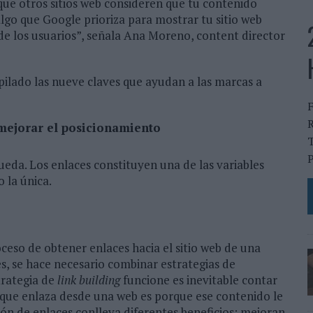
 que otros sitios web consideren que tu contenido
algo que Google prioriza para mostrar tu sitio web
de los usuarios”, señala Ana Moreno, content director
ilado las nueve claves que ayudan a las marcas a
R
mejorar el posicionamiento
T
P
eda. Los enlaces constituyen una de las variables
 la única.
oceso de obtener enlaces hacia el sitio web de una
s, se hace necesario combinar estrategias de
trategia de
link building
funcione es inevitable contar
 que enlaza desde una web es porque ese contenido le
ón de enlaces conlleva diferentes beneficios: mejoran