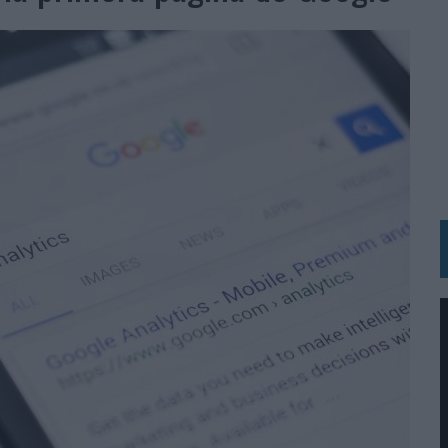
 LAS MARCAS
N IA
RÁ A PRUEBA LA CREATIVIDAD DE LAS MARCAS
N LA INFANCIA EN SU ESTRATEGIA
OS EN VERANO Y SUPERA AL MÓVIL COMO DISPOSITIVO MÁS UTILIZADO
OS ESPAÑOLES
IRECTORA COMERCIAL GLOBAL
BLE INSPIRADA EN CORNETTO, CALIPPO Y SOLERO
MAR EL PATRIMONIO HISTÓRICO EN ACTIVOS CULTURALES Y ECONÓMICOS
LA GESTIÓN DE SUS RELACIONES CON LOS MEDIOS
ARIO EN SU ÚLTIMA CAMPAÑA INTERNACIONAL
N DE MARCA A LARGO PLAZO Y LA MEDICIÓN SON DOS CARAS DE LA MISMA