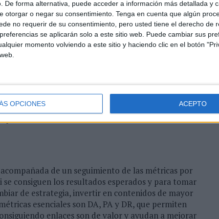
 de la mano
. De forma alternativa, puede acceder a información más detallada y 
e otorgar o negar su consentimiento.
Tenga en cuenta que algún proc
de no requerir de su consentimiento, pero usted tiene el derecho de r
estrategia debe estar basada en dos tipos de acciones:
referencias se aplicarán solo a este sitio web. Puede cambiar sus pref
alquier momento volviendo a este sitio y haciendo clic en el botón "Pri
 que una marca puede emplear en su propio sitio web
 web.
as SERPs (páginas de resultados de las búsquedas). Los
itulares, metadata (keywords y descripciones),
 URL, el contenido HTML y los enlaces internos.
 se centra en conseguir enlaces externos que apunten a
ÁS OPCIONES
ACEPTO
iento orgánico en los buscadores. Dentro de esta
ncipales técnicas.
r acompañada de un seguimiento de las métricas por
 si se consiguen los resultados esperados y para tomar
mbiar de estrategia, invertir en contenidos de mayor
s métricas esenciales son DA, PA y DR, que permiten
n consiguiendo enlaces son de valor y ayudan a mejorar