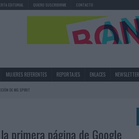
ERTA EDITORIAL
QUIERO SUSCRIBIRME
CONTACTO
MUJERES REFERENTES
REPORTAJES
ENLACES
NEWSLETTE
CIÓN DE MG SPIRIT
NA CAMPAÑA QUE CELEBRA SU REGRESO A PRIMERA DIVISIÓN
TERNACIONAL DE LA CERVEZA
360º CENTRADA EN EL ORIGEN BARCELONÉS
 la primera página de Google
 UNA EXPERIENCIA DE MARCA EN IBIZA