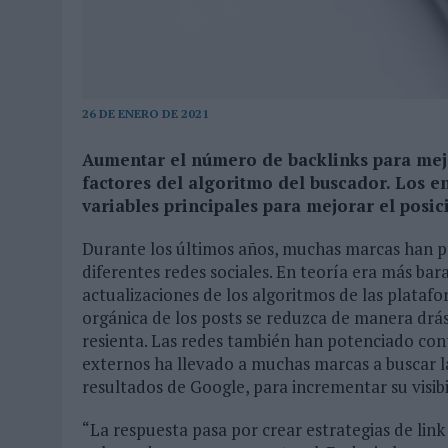
MONEDA”
07/08/2026
|
‘ALEXIA PUTELLAS X GALAXY Z FOLD8 – SIN LÍMITES’, 
26 DE ENERO DE 2021
Aumentar el número de backlinks para mejo
factores del algoritmo del buscador. Los e
variables principales para mejorar el pos
Durante los últimos años, muchas marcas han pri
diferentes redes sociales. En teoría era más bar
actualizaciones de los algoritmos de las plataf
orgánica de los posts se reduzca de manera drást
resienta. Las redes también han potenciado co
externos ha llevado a muchas marcas a buscar l
resultados de Google, para incrementar su visibi
“La respuesta pasa por crear estrategias de lin