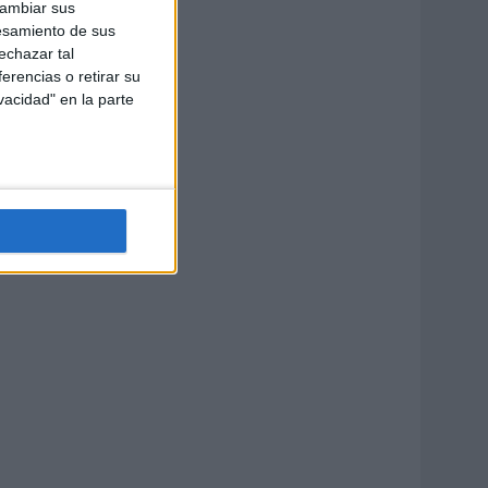
cambiar sus
esamiento de sus
echazar tal
erencias o retirar su
vacidad" en la parte