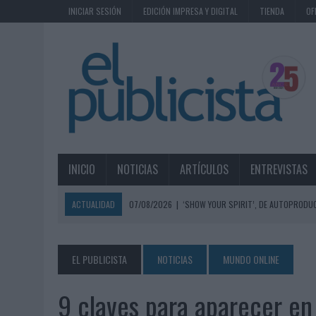
INICIAR SESIÓN
EDICIÓN IMPRESA Y DIGITAL
TIENDA
OF
INICIO
NOTICIAS
ARTÍCULOS
ENTREVISTAS
ACTUALIDAD
07/08/2026
|
‘SHOW YOUR SPIRIT’, DE AUTOPRODUC
07/08/2026
|
EL MÁLAGA CF CULMINA SU TRILOGÍA DE MARCA CON U
07/08/2026
|
MAHOU REIVINDICA EL RITUAL DE LA CAÑA EN EL DÍA IN
EL PUBLICISTA
NOTICIAS
MUNDO ONLINE
07/08/2026
|
MG SPIRIT RELANZA SU MARCA CON UNA ESTRATEGIA 
9 claves para aparecer en
07/08/2026
|
PATRÓN CONVIERTE EL NUEVO SINGLE DE ARÓN PIPER EN