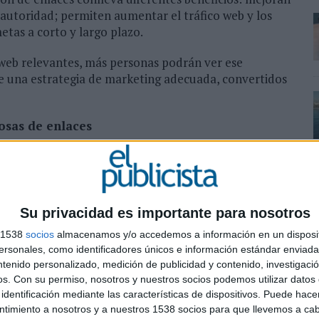
y autoridad; permiten aumentar el tráfico web y los
etas a corto y largo plazo.
 web relevantes, más personas podrán ver ese
e una estrategia de marketing adecuada, convertidos
osas de enlaces
gine Optimization), posicionamiento orgánico en
ara llegar a los clientes son: incremento de la
na inversión más duradera. Las técnicas de link
 en publicidad: la inversión sigue dando frutos
Su privacidad es importante para nosotros
ne permanezcan activos. Además, los enlaces son
s 1538
socios
almacenamos y/o accedemos a información en un disposit
aces, combinado con un análisis estratégico de la
sonales, como identificadores únicos e información estándar enviada 
tamente de dónde obtienen sus enlaces los
ntenido personalizado, medición de publicidad y contenido, investigaci
s para que una marca adquiera sus propios enlaces o
os.
Con su permiso, nosotros y nuestros socios podemos utilizar datos 
 negocio.
identificación mediante las características de dispositivos. Puede hacer
ntimiento a nosotros y a nuestros 1538 socios para que llevemos a ca