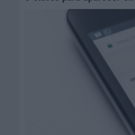
07/08/2026
|
EL VERANO PONE A PRUEBA LA ESTRATEGIA DIGITAL DE
07/08/2026
|
VUELING CONVIERTE LOS RECUERDOS EN SOUVENIRS CO
07/08/2026
|
CUANDO SE APAGUE EL SOL, EL ECLIPSE DE 2026 POND
06/08/2026
|
‘LA VUELTA’, DE FENOMENAL PARA MÁLAGA CF
06/08/2026
|
SIETE DE CADA DIEZ EMPRESAS ESPAÑOLAS NO INTEGRA
06/08/2026
|
LA TELEVISIÓN SIGUE LIDERANDO EL CONSUMO DE MEDI
06/08/2026
|
EL USO DE LA IA GENERATIVA ALCANZA YA AL 62% DE L
06/08/2026
|
SYSTEM1 NOMBRA A KIMBERLY BASTONI COMO NUEVA D
06/08/2026
|
FRIGO Y UNIQLO LANZAN UNA COLECCIÓN PERSONALIZA
06/08/2026
|
LA IA ESTÁ SUBIENDO EL LISTÓN DE LA CREATIVIDAD
05/08/2026
|
BEON WORLDWIDE LANZA RAÍZ URBANA PARA TRANSFOR
05/08/2026
|
FABRA COMUNICACIÓN INCORPORA A CASONÁ Y ASUME 
05/08/2026
|
LOPESAN HOTELS & RESORTS ACERCA EL PARAÍSO CAN
05/08/2026
|
LUIS ARQUILLOS (BURGO DE ARIAS): “LA CONSTRUCCIÓ