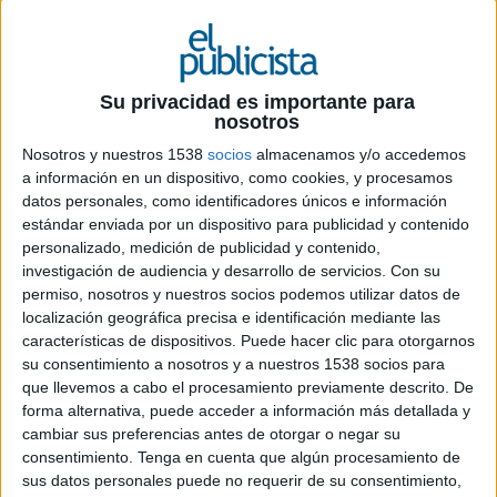
intermediación digital y la potencia del
colectivo senior para ayudarse mutuamente
y crea un lugar de apoyo y encuentro para
todos ellos
Su privacidad es importante para
nosotros
Air4seniors
surge de la necesidad y oportunidad
de incluir a un colectivo a veces olvidado por la
Nosotros y nuestros 1538
socios
almacenamos y/o accedemos
sociedad dentro de los canales digitales, los
a información en un dispositivo, como cookies, y procesamos
seniors, personas con gran energía y salud para
datos personales, como identificadores únicos e información
estándar enviada por un dispositivo para publicidad y contenido
las que la tecnología ya no supone un desafío.
personalizado, medición de publicidad y contenido,
investigación de audiencia y desarrollo de servicios.
Con su
Guillermo de Barnola y José Ramón Cos, dos
permiso, nosotros y nuestros socios podemos utilizar datos de
seniors conscientes de esta situación decidieron
localización geográfica precisa e identificación mediante las
implicarse y darles a los seniors un mejor lugar
características de dispositivos. Puede hacer clic para otorgarnos
dentro del mundo digital. De ahí surge
su consentimiento a nosotros y a nuestros 1538 socios para
air4seniors, el canal líder creado para ayudar a
que llevemos a cabo el procesamiento previamente descrito. De
personas de 50 años para arriba a encontrar los
forma alternativa, puede acceder a información más detallada y
productos y servicios más adecuados para ellos a
cambiar sus preferencias antes de otorgar o negar su
precios preferentes, interactuar con otros seniors
consentimiento.
Tenga en cuenta que algún procesamiento de
y vivir la experiencia de ser los protagonistas.
sus datos personales puede no requerir de su consentimiento,