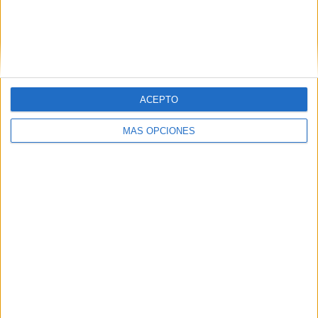
VÍDEO DESTACADO
ACEPTO
MÁS OPCIONES
ARTÍCULOS ALEATORIOS