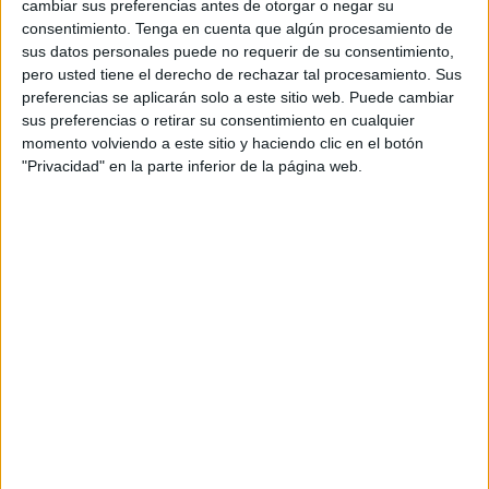
Facebook ofrecerá a los anunciantes tres nuevas
cambiar sus preferencias antes de otorgar o negar su
consentimiento.
Tenga en cuenta que algún procesamiento de
opciones de compra para anuncios de vídeo:
sus datos personales puede no requerir de su consentimiento,
compra de visionado completo (los anunciantes
pero usted tiene el derecho de rechazar tal procesamiento. Sus
sólo pagarán por anuncios de vídeo que hayan
preferencias se aplicarán solo a este sitio web. Puede cambiar
sido vistos en su totalidad, para cualquier
sus preferencias o retirar su consentimiento en cualquier
duración hasta 10 segundos), compra de dos
momento volviendo a este sitio y haciendo clic en el botón
segundos (cumpliendo con los estándares de
"Privacidad" en la parte inferior de la página web.
vídeo del MRC, donde al menos el 50% de los
píxeles del vídeo están a la vista durante dos
segundos seguidos o más) y compra de sonido
(esta modalidad ofrecerá a los anunciantes la
posibilidad de especificar que quieren pagar por
vídeos con sonido)
Por otro lado en los próximos meses Facebook
proporcionará a los anunciantes información más
detallada sobre impresiones e impactos de sus
campañas en la plataforma, de modo que puedan
tener mejores estadísticas y trabajar el ROI.
Facebook se compromete a una auditoría con el