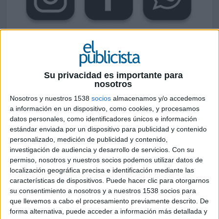
13 DE FEBRERO DE 2017
La plataforma anuncia actualizaciones para
aumentar la transparencia de cara a los
Su privacidad es importante para
anunciantes y adelanta cambios en la
nosotros
publicidad en vídeo, que se comenzará a
Nosotros y nuestros 1538
socios
almacenamos y/o accedemos
pagar una vez que el usuario active el
a información en un dispositivo, como cookies, y procesamos
sonido de los contenidos lanzados por las
datos personales, como identificadores únicos e información
marcas
estándar enviada por un dispositivo para publicidad y contenido
personalizado, medición de publicidad y contenido,
Facebook ha anunciado hoy lunes actualizaciones
investigación de audiencia y desarrollo de servicios.
Con su
en materia publicitaria con el objetivo de
permiso, nosotros y nuestros socios podemos utilizar datos de
aumentar la transparencia para los anunciantes y
localización geográfica precisa e identificación mediante las
la variedad de opciones de compra para los
características de dispositivos. Puede hacer clic para otorgarnos
anuncios de vídeo, tanto en Facebook como en
su consentimiento a nosotros y a nuestros 1538 socios para
Instagram y en Red de Públicos (Audience
que llevemos a cabo el procesamiento previamente descrito. De
Network). Y es que a lo largo de este año
forma alternativa, puede acceder a información más detallada y