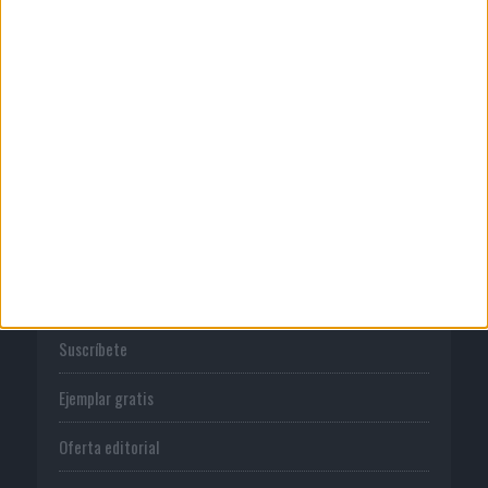
Publicidad
Normas de uso
Política de privacidad
PUBLICACIONES
Tienda
Suscríbete
Ejemplar gratis
Oferta editorial