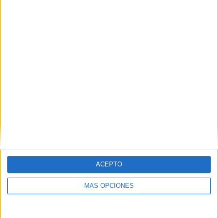
04/08/2026
‘El fútbol sin las personas’,
de Dentsu Creative para
Orange
ACEPTO
MÁS OPCIONES
FICHA TÉCNICA Anunciante: MasOrange Marca:
Orange Contacto cliente: Mariano Casares, Amagoia