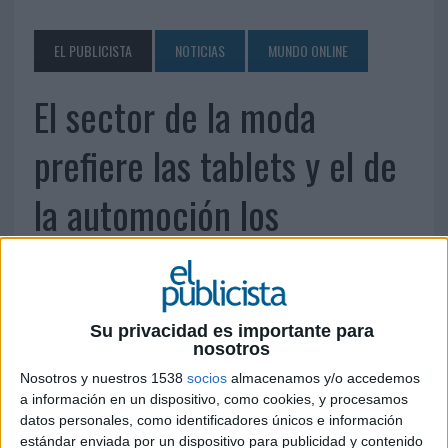
EL PUBLICISTA
NOTICIAS
MUNDO ONLINE
El sector de la moda
prefiere las tablets y el de
la automoción los
smartphones
27 DE JUNIO DE 2013
Su privacidad es importante para
nosotros
Quisma presenta un estudio comparativo sobre
Nosotros y nuestros 1538
socios
almacenamos y/o accedemos
el uso del Marketing Mobile en diferentes
a información en un dispositivo, como cookies, y procesamos
sectores
datos personales, como identificadores únicos e información
estándar enviada por un dispositivo para publicidad y contenido