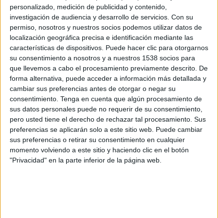
Según un estudio realizado por Quisma, el uso de dispositivos móviles varía
personalizado, medición de publicidad y contenido,
mucho en función del público objetivo y del sector de cada marca. Por ejemplo,
investigación de audiencia y desarrollo de servicios.
Con su
permiso, nosotros y nuestros socios podemos utilizar datos de
mientras que en el sector de la moda las tablets son los dispositivos más populares,
localización geográfica precisa e identificación mediante las
en los sectores de seguros y banca, los smartphones resultan ser tan populares
características de dispositivos. Puede hacer clic para otorgarnos
como las tablets. Como dato general, Quisma señala que los CPC’s de los de los
su consentimiento a nosotros y a nuestros 1538 socios para
smartphones son los más bajos en todos los sectores analizados (automóvil, banca,
que llevemos a cabo el procesamiento previamente descrito. De
financiero, seguros, retail y retail-moda), seguido de las tablets y desktop.
forma alternativa, puede acceder a información más detallada y
cambiar sus preferencias antes de otorgar o negar su
consentimiento.
Tenga en cuenta que algún procesamiento de
IMPRIMIR
sus datos personales puede no requerir de su consentimiento,
pero usted tiene el derecho de rechazar tal procesamiento. Sus
preferencias se aplicarán solo a este sitio web. Puede cambiar
TWEET
sus preferencias o retirar su consentimiento en cualquier
momento volviendo a este sitio y haciendo clic en el botón
SHARE
"Privacidad" en la parte inferior de la página web.
SHARE
ENVIAR