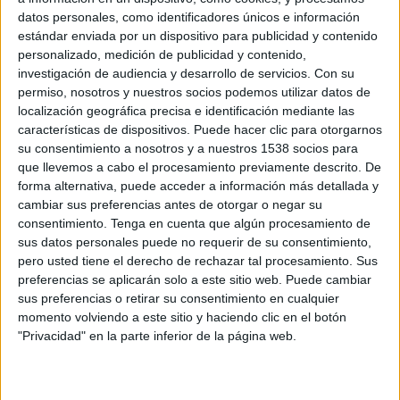
La compañía española Smart4ads (www.smart4ads.es), compañía especializada en
datos personales, como identificadores únicos e información
marketing digital y primera red española de afiliación SEO Friendly, presenta su
estándar enviada por un dispositivo para publicidad y contenido
solución publicitaria para el segmento de Adserving, Smart4ads Adserver. Esta
personalizado, medición de publicidad y contenido,
investigación de audiencia y desarrollo de servicios.
Con su
solución desarrollada por el equipo de ingenieros de la compañía, proporciona a
permiso, nosotros y nuestros socios podemos utilizar datos de
los publishers, redes publicitarias, agencias y clientes, una herramienta con la que
localización geográfica precisa e identificación mediante las
gestionar y optimizar sus campañas y espacios publicitarios en todo tipo de
características de dispositivos. Puede hacer clic para otorgarnos
dispositivos, ya sean ordenadores, tablets o móviles.
su consentimiento a nosotros y a nuestros 1538 socios para
Smart4ads Adserver no sólo se ocupa de la gestión, inserción y seguimiento de
que llevemos a cabo el procesamiento previamente descrito. De
todas las campañas y espacios publicitarios, también facilita la optimización de
forma alternativa, puede acceder a información más detallada y
campañas en tiempo real teniendo en cuenta criterios de negocio como la
cambiar sus preferencias antes de otorgar o negar su
consentimiento.
Tenga en cuenta que algún procesamiento de
conversión a ventas y la optimización de precios. Además permite la elaboración
sus datos personales puede no requerir de su consentimiento,
de informes y reportes estadísticos de seguimiento en tiempo real facilitando la
pero usted tiene el derecho de rechazar tal procesamiento. Sus
toma de decisiones y el ahorro de costes para el anunciante.
preferencias se aplicarán solo a este sitio web. Puede cambiar
Smart4ads Adserver es compatible con formatos publicitarios incluyendo IAB,
sus preferencias o retirar su consentimiento en cualquier
Rich Media, Vídeo, Móvil, seguimiento de campañas de email marketing, etc.
momento volviendo a este sitio y haciendo clic en el botón
Además, se trata de una solución enfocada a proporcionar un entorno donde
"Privacidad" en la parte inferior de la página web.
prima la seguridad antifraude en cuanto a la detección de impresiones sin clicks,
visitas duplicadas o recurrentes, clicks falsos, etc.
Otras de las características de esta solución es su capacidad de segmentación