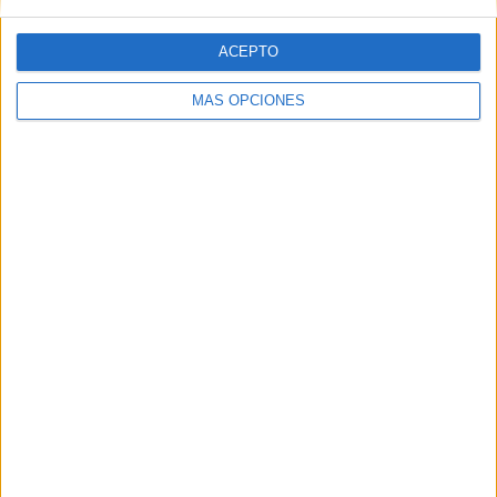
ACEPTO
MÁS OPCIONES
04/08/2026
Anuario Socios para el Éxito
2026
El nuevo mapa de los partners La incertidumbre
económica, la aceleración de la inteligencia
artificial, la fragmentación de las audiencias, la
presión por demostrar resultados y la creciente...
LEER MÁS