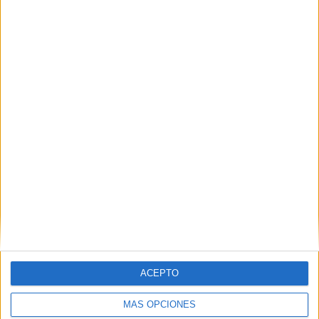
SHARE
SHARE
ENVIAR
PIN
SÍGUENOS EN FACEBOOK
ACEPTO
MÁS OPCIONES