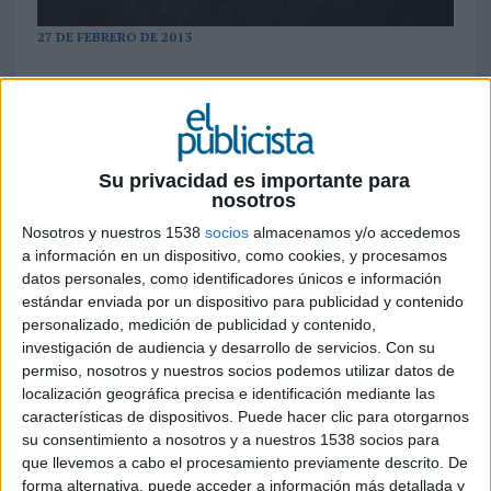
27 DE FEBRERO DE 2013
Aumentan las descargas ilegales, el valor de lo
pirateado superó los 15.200 millones de euros en
2012, un 41% más que el dato controlado en
2011. Uno de cada dos internautas accede
Su privacidad es importante para
ilegalmente a los contenidos: a música lo hace el
nosotros
32%, a películas el 43%, los libros son del interés
Nosotros y nuestros 1538
socios
almacenamos y/o accedemos
del 12% y a los videojuegos accede de manera
a información en un dispositivo, como cookies, y procesamos
ilícita el 7%, esto provoca un lucro cesante para
datos personales, como identificadores únicos e información
la industria de contenidos de 1.221 millones de
estándar enviada por un dispositivo para publicidad y contenido
euros
personalizado, medición de publicidad y contenido,
A medida que las dificultades económicasa ahogan a lso consumidores españoles
investigación de audiencia y desarrollo de servicios.
Con su
permiso, nosotros y nuestros socios podemos utilizar datos de
crece el consumo de contenido pirata en la red de redes. A día de hoy uno de cada
localización geográfica precisa e identificación mediante las
dos internautas accede ilegalmente a los contenidos: a música lo hace el 32%, a
características de dispositivos. Puede hacer clic para otorgarnos
películas el 43%, los libros son del interés del 12% y a los videojuegos accede de
su consentimiento a nosotros y a nuestros 1538 socios para
manera ilícita el 7%, esto provoca un lucro cesante para la industria de contenidos
que llevemos a cabo el procesamiento previamente descrito. De
de 1.221 millones de euros. Al mens así se desgrana del último estudio sobre estea
forma alternativa, puede acceder a información más detallada y