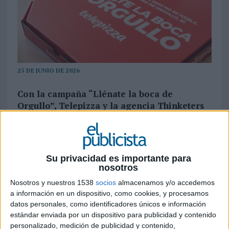
25 DE JUNIO DE 2026
Con la campaña “Llénate la boca de
Orgullo”, Telepizza y la agencia Thinketers
dan altavoz a los innumerables comentarios
desafortunados que aún sufre el colectivo
LGTBIQ+
Su privacidad es importante para
El 54% del colectivo LGTBIQ+ ha sufrido algún
nosotros
tipo de odio offline u online en el último año,
Nosotros y nuestros 1538
socios
almacenamos y/o accedemos
según datos de la Federación Estatal LGTBI+
a información en un dispositivo, como cookies, y procesamos
(2026). No siempre se trata de insultos evidentes.
datos personales, como identificadores únicos e información
A menudo son frases cortas, automáticas y
estándar enviada por un dispositivo para publicidad y contenido
aparentemente inocuas: "para ser gay no se te
personalizado, medición de publicidad y contenido,