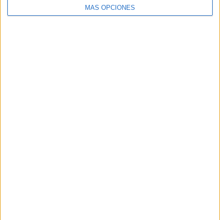
MÁS OPCIONES
SHARE
SHARE
ENVIAR
PIN
SÍGUENOS EN FACEBOOK