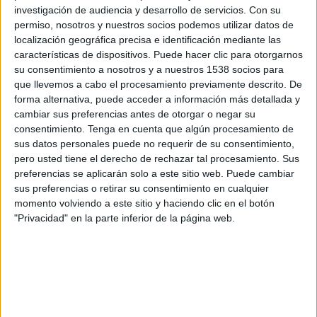
nota nada la pluma", "yo respeto todo, pero...",
investigación de audiencia y desarrollo de servicios.
Con su
"¿pero tú naciste hombre o mujer?", "lesbiana
permiso, nosotros y nuestros socios podemos utilizar datos de
hasta que conozcas al indicado" o "lo de la
localización geográfica precisa e identificación mediante las
bisexualidad es una fase". Dichas desde el
características de dispositivos. Puede hacer clic para otorgarnos
desconocimiento o desde el rechazo, estas frases
su consentimiento a nosotros y a nuestros 1538 socios para
que llevemos a cabo el procesamiento previamente descrito. De
forman parte del día a día de muchas personas
forma alternativa, puede acceder a información más detallada y
del colectivo LGTBIQ+ y, precisamente por su
cambiar sus preferencias antes de otorgar o negar su
normalización, resultan especialmente difíciles
consentimiento.
Tenga en cuenta que algún procesamiento de
de combatir.
sus datos personales puede no requerir de su consentimiento,
pero usted tiene el derecho de rechazar tal procesamiento. Sus
Con esta realidad como punto de partida,
preferencias se aplicarán solo a este sitio web. Puede cambiar
Telepizza
y la agencia Thinketers acaban de
sus preferencias o retirar su consentimiento en cualquier
lanzar la campaña “Llénate la boca de Orgullo”,
momento volviendo a este sitio y haciendo clic en el botón
compuesta de diversas acciones para poner esta
"Privacidad" en la parte inferior de la página web.
problemática en el centro de la conversación.
Partiendo de la idea de que con la boca llena no
se puede hablar, la marca y la agencia proponen
callar bocas con pizzas, un gesto tan literal como
simbólico: parar estos comentarios ofensivos