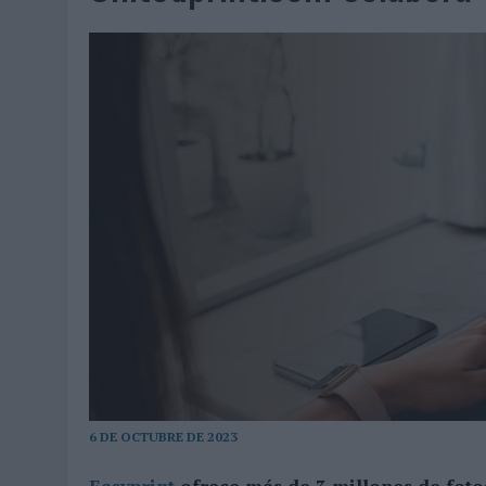
MONEDA”
04/08/2026
|
‘EL PARAÍSO MÁS CERCA’, DE 22GRADOS PARA LOPESA
04/08/2026
|
‘LA ÚNICA CERVEZA DEL MUNDO QUE SE DISFRUTA DOS 
04/08/2026
|
‘EL FÚTBOL SIN LAS PERSONAS’, DE DENTSU CREATIVE
04/08/2026
|
CAPAZ, LA CERVEZA QUE CONVIERTE CADA BOTELLA EN
04/08/2026
|
BABARIA Y MAXIBON SON ‘EL MATCH PERFECTO DEL VE
04/08/2026
|
AUDIBLE REIVINDICA EL PODER TRANSFORMADOR DEL A
03/08/2026
|
‘VUELVE EL FÚTBOL. VUELVE A SOÑAR’, DE VML PARA MO
03/08/2026
|
MOVISTAR APELA A LA ILUSIÓN DE LAS AFICIONES PARA
03/08/2026
|
EL REAL BETIS INVITA A LOS AFICIONADOS A DISEÑAR 
03/08/2026
|
KFC CONVIERTE LOS UBER EN UN HOMENAJE AL UNIVERS
03/08/2026
|
BACK MARKET PONE A LA MADRE DE SU FUNDADOR COMO
03/08/2026
|
PRESENTADO EL JURADO DE LOS PREMIOS DE MARKETI
6 DE OCTUBRE DE 2023
31/07/2026
|
‘FROZEN DUNKIN’ X CALIPPO®’, AUTOPRODUCCIÓN DE 