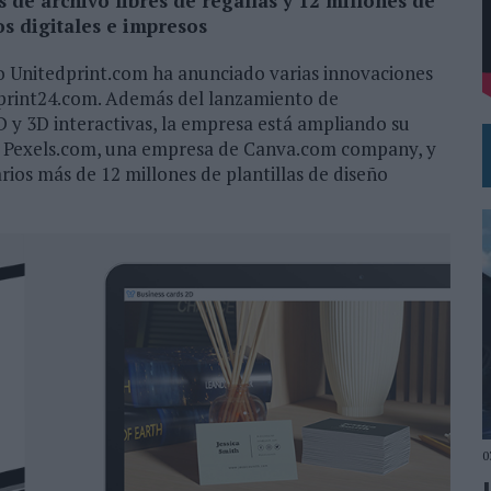
 de archivo libres de regalías y 12 millones de
os digitales e impresos
L PRIMER SEMESTRE HASTA LOS 196 MILLONES DE EUROS
 COMO MEDIA MANAGEMENT & DELIVERY PRESIDENT
o Unitedprint.com ha anunciado varias innovaciones
print24.com. Además del lanzamiento de
2D y 3D interactivas, la empresa está ampliando su
on Pexels.com, una empresa de Canva.com company, y
rios más de 12 millones de plantillas de diseño
0