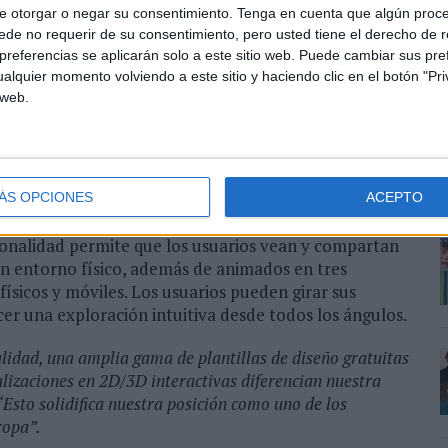
 para productos digitales e impresos
e otorgar o negar su consentimiento.
Tenga en cuenta que algún proc
de no requerir de su consentimiento, pero usted tiene el derecho de r
s de diseño gratuitas disponibles en
Easyprint.com
,
referencias se aplicarán solo a este sitio web. Puede cambiar sus pref
 no solo sus productos de impresión, como volantes,
alquier momento volviendo a este sitio y haciendo clic en el botón "Pri
na amplia variedad de productos digitales, como
 web.
 de redes sociales. Las posibilidades son prácticamente
ÁS OPCIONES
ACEPTO
evas, Unitedprint.com presenta innovadoras
cionalidad permite que los usuarios vean y compartan
n entorno físico, además de animados en tres
físicos y móviles. Los usuarios pueden girar sus
er una exploración intuitiva desde todos los ángulos.
lidad, una amplia gama de plantillas de diseño gratuitas
ualizaciones en 2D/3D interactivas diferencian nuestra
“Esto solidifica nuestra posición como uno de los
ropa”.