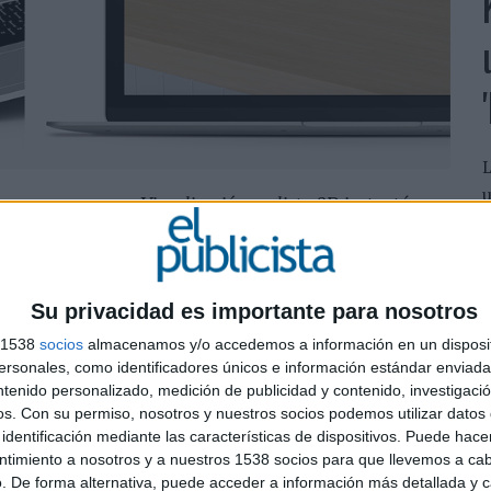
L
u
atuitas Visualización realista 2D instantánea
s
D
 una filial de Canva.com, Easyprint está ampliando su
Su privacidad es importante para nosotros
s de imágenes de archivo libres de regalías a las que
sin restricciones para sus proyectos individuales.
s 1538
socios
almacenamos y/o accedemos a información en un disposit
sonales, como identificadores únicos e información estándar enviada 
ven su creatividad a nuevas alturas y sin costos de
ntenido personalizado, medición de publicidad y contenido, investigaci
ecutivo de Unitedprint.com SE.
os.
Con su permiso, nosotros y nuestros socios podemos utilizar datos 
identificación mediante las características de dispositivos. Puede hacer
ntimiento a nosotros y a nuestros 1538 socios para que llevemos a ca
. De forma alternativa, puede acceder a información más detallada y 