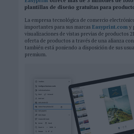
Easyprint
ofrece más de 3 millones de fotos
plantillas de diseño gratuitas para product
31/07/2026
|
MAKING SCIENCE AUMENTA UN 12,8% SUS VENTAS EN E
31/07/2026
|
WPP MEDIA SUMA A SU EQUIPO A JUAN ANTONIO ORTIZ
La empresa tecnológica de comercio electrónic
importantes para sus marcas
06/08/2026
|
LA IA ESTÁ SUBIENDO EL LISTÓN DE LA CREATIVIDAD
Easyprint.com
y 
visualizaciones de vistas previas de productos 
oferta de productos a través de una alianza c
también está poniendo a disposición de sus usua
premium.