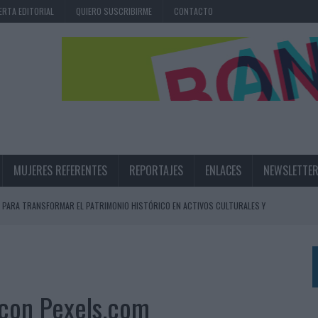
ERTA EDITORIAL
QUIERO SUSCRIBIRME
CONTACTO
MUJERES REFERENTES
REPORTAJES
ENLACES
NEWSLETTE
 PARA TRANSFORMAR EL PATRIMONIO HISTÓRICO EN ACTIVOS CULTURALES Y
LA GESTIÓN DE SUS RELACIONES CON LOS MEDIOS
ARIO EN SU ÚLTIMA CAMPAÑA INTERNACIONAL
 con Pexels.com
N DE MARCA A LARGO PLAZO Y LA MEDICIÓN SON DOS CARAS DE LA MISMA