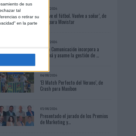
esamiento de sus
03/08/2026
echazar tal
‘Vuelve el fútbol. Vuelve a soñar’, de
erencias o retirar su
VML para Movistar
vacidad" en la parte
05/08/2026
Fabra Comunicación incorpora a
Casoná y asume la gestión de ...
04/08/2026
‘El Match Perfecto del Verano’, de
Crush para Maxibon
03/08/2026
Presentado el jurado de los Premios
de Marketing y...