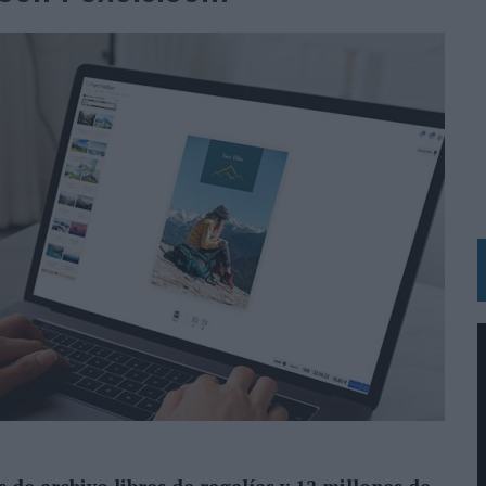
N HOTELS & RESORTS
VECES’, DE INUSUALY PARA CERVEZA CAPAZ
 PARA ORANGE
 UNA OPORTUNIDAD DE INCLUSIÓN
RANO’
UDIO EN SU NUEVA CAMPAÑA GLOBAL DE MARCA
VISTAR
 EL REGRESO DEL FÚTBOL
SU PRÓXIMA CAMISETA FOREVER GREEN
O DE 'LOS SIMPSON'
 AVAL DE SU CALIDAD
NG Y COMUNICACIÓN EN EL SECTOR ASEGURADOR 2026
DUNKIN’