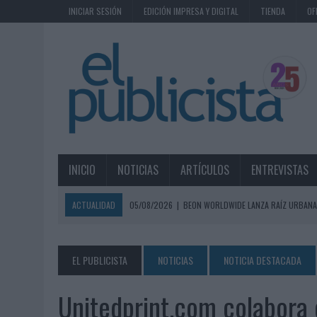
INICIAR SESIÓN
EDICIÓN IMPRESA Y DIGITAL
TIENDA
OF
INICIO
NOTICIAS
ARTÍCULOS
ENTREVISTAS
ACTUALIDAD
05/08/2026
|
BEON WORLDWIDE LANZA RAÍZ URBANA
ECONÓMICOS
05/08/2026
|
FABRA COMUNICACIÓN INCORPORA A CASONÁ Y ASUME 
EL PUBLICISTA
NOTICIAS
NOTICIA DESTACADA
05/08/2026
|
LOPESAN HOTELS & RESORTS ACERCA EL PARAÍSO CAN
Unitedprint.com colabora
05/08/2026
|
LUIS ARQUILLOS (BURGO DE ARIAS): “LA CONSTRUCCIÓ