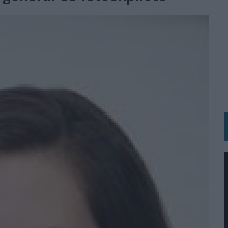
RÁ A PRUEBA LA CREATIVIDAD DE LAS MARCAS
N LA INFANCIA EN SU ESTRATEGIA
OS EN VERANO Y SUPERA AL MÓVIL COMO DISPOSITIVO MÁS UTILIZADO
OS ESPAÑOLES
IRECTORA COMERCIAL GLOBAL
BLE INSPIRADA EN CORNETTO, CALIPPO Y SOLERO
MAR EL PATRIMONIO HISTÓRICO EN ACTIVOS CULTURALES Y ECONÓMICOS
LA GESTIÓN DE SUS RELACIONES CON LOS MEDIOS
ARIO EN SU ÚLTIMA CAMPAÑA INTERNACIONAL
N DE MARCA A LARGO PLAZO Y LA MEDICIÓN SON DOS CARAS DE LA MISMA
N HOTELS & RESORTS