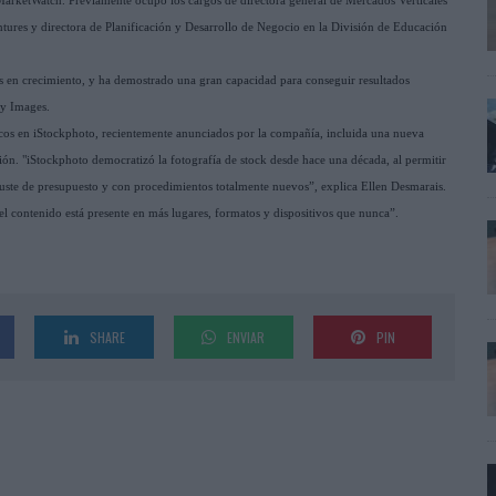
y MarketWatch. Previamente ocupó los cargos de directora general de Mercados Verticales
tures y directora de Planificación y Desarrollo de Negocio en la División de Educación
s en crecimiento, y ha demostrado una gran capacidad para conseguir resultados
ty Images.
gicos en iStockphoto, recientemente anunciados por la compañía, incluida una nueva
cción. "iStockphoto democratizó la fotografía de stock desde hace una década, al permitir
uste de presupuesto y con procedimientos totalmente nuevos”, explica Ellen Desmarais.
el contenido está presente en más lugares, formatos y dispositivos que nunca”.
SHARE
ENVIAR
PIN