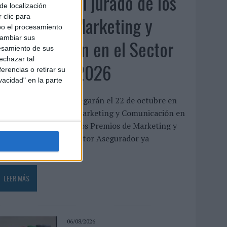
Presentado el jurado de los
de localización
Premios de Marketing y
 clic para
bo el procesamiento
cambiar sus
Comunicación en el Sector
esamiento de sus
echazar tal
Asegurador 2026
erencias o retirar su
vacidad" en la parte
os galardones se entregarán el 22 de octubre en
el XXII Encuentro de Marketing y Comunicación en
l Sector Asegurador Los Premios de Marketing y
Comunicación en el Sector Asegurador ya
uentan...
LEER MÁS
06/08/2026