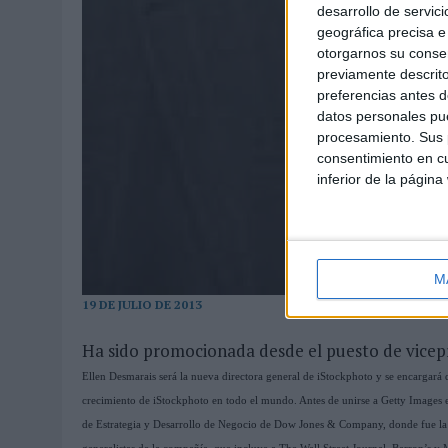
desarrollo de servici
geográfica precisa e 
otorgarnos su conse
previamente descrito
preferencias antes d
datos personales pue
procesamiento. Sus p
consentimiento en cu
inferior de la página
M
19 DE JULIO DE 2013
Ha sido promocionada desde el puesto de vicep
Ellen Desmarais será la nueva directora general de iStockphoto y se encargará d
crecimiento de iStockphoto en todo el mundo. Antes de unirse a Getty Images 
de Estrategia y Desarrollo de Negocio de Dow Jones & Company, donde fue la p