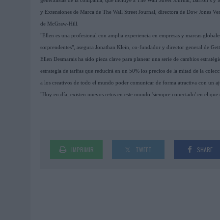
generalistas de la compañía, que incluye a The Wall Street Journal, Barron’s 
y Extensiones de Marca de The Wall Street Journal, directora de Dow Jones Ven
de McGraw-Hill.
"Ellen es una profesional con amplia experiencia en empresas y marcas globale
sorprendentes", asegura Jonathan Klein, co-fundador y director general de Get
Ellen Desmarais ha sido pieza clave para planear una serie de cambios estraté
estrategia de tarifas que reducirá en un 50% los precios de la mitad de la cole
a los creativos de todo el mundo poder comunicar de forma atractiva con un aj
"Hoy en día, existen nuevos retos en este mundo 'siempre conectado' en el que 
IMPRIMIR
TWEET
SHARE