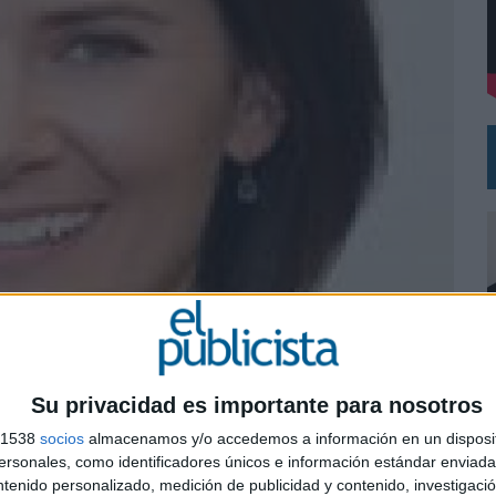
VECES’, DE INUSUALY PARA CERVEZA CAPAZ
NA CAMPAÑA QUE CELEBRA SU REGRESO A PRIMERA DIVISIÓN
Su privacidad es importante para nosotros
s 1538
socios
almacenamos y/o accedemos a información en un disposit
0
sonales, como identificadores únicos e información estándar enviada 
ntenido personalizado, medición de publicidad y contenido, investigaci