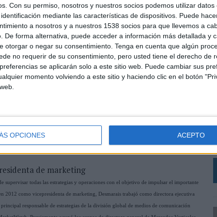
os.
Con su permiso, nosotros y nuestros socios podemos utilizar datos 
identificación mediante las características de dispositivos. Puede hacer
ntimiento a nosotros y a nuestros 1538 socios para que llevemos a ca
. De forma alternativa, puede acceder a información más detallada y 
e otorgar o negar su consentimiento.
Tenga en cuenta que algún proc
de no requerir de su consentimiento, pero usted tiene el derecho de r
referencias se aplicarán solo a este sitio web. Puede cambiar sus pref
alquier momento volviendo a este sitio y haciendo clic en el botón "Pri
 web.
L
e
ÁS OPCIONES
ACEPTO
c
residenta de marketing
e supervisar todas las estrategias y operaciones con el objetivo de impulsar el importante
en 2012 como vicepresidenta de marketing, Desmarais trabajó como directora ejecutiva
rincipal responsable de estrategias de la división global de medios de comunicación