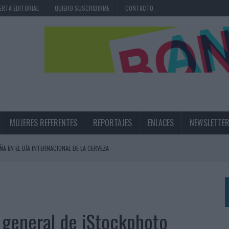
ERTA EDITORIAL
QUIERO SUSCRIBIRME
CONTACTO
MUJERES REFERENTES
REPORTAJES
ENLACES
NEWSLETTE
ÑA EN EL DÍA INTERNACIONAL DE LA CERVEZA
360º CENTRADA EN EL ORIGEN BARCELONÉS
 UNA EXPERIENCIA DE MARCA EN IBIZA
 LAS MARCAS
a general de iStockphoto
N IA