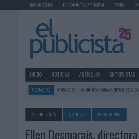
INICIAR SESIÓN
EDICIÓN IMPRESA Y DIGITAL
TIENDA
OF
INICIO
NOTICIAS
ARTÍCULOS
ENTREVISTAS
ACTUALIDAD
07/08/2026
|
MAHOU REIVINDICA EL RITUAL DE LA CA
07/08/2026
|
MG SPIRIT RELANZA SU MARCA CON UNA ESTRATEGIA 
07/08/2026
|
PATRÓN CONVIERTE EL NUEVO SINGLE DE ARÓN PIPER EN
EL PUBLICISTA
NOTICIAS
PRODUCCIÓN
07/08/2026
|
EL VERANO PONE A PRUEBA LA ESTRATEGIA DIGITAL DE
Ellen Desmarais, director
07/08/2026
|
VUELING CONVIERTE LOS RECUERDOS EN SOUVENIRS CO