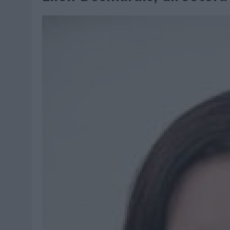
07/08/2026
|
CUANDO SE APAGUE EL SOL, EL ECLIPSE DE 2026 POND
06/08/2026
|
‘LA VUELTA’, DE FENOMENAL PARA MÁLAGA CF
06/08/2026
|
SIETE DE CADA DIEZ EMPRESAS ESPAÑOLAS NO INTEGRA
06/08/2026
|
LA TELEVISIÓN SIGUE LIDERANDO EL CONSUMO DE MEDI
06/08/2026
|
EL USO DE LA IA GENERATIVA ALCANZA YA AL 62% DE L
06/08/2026
|
SYSTEM1 NOMBRA A KIMBERLY BASTONI COMO NUEVA D
06/08/2026
|
FRIGO Y UNIQLO LANZAN UNA COLECCIÓN PERSONALIZA
06/08/2026
|
LA IA ESTÁ SUBIENDO EL LISTÓN DE LA CREATIVIDAD
05/08/2026
|
BEON WORLDWIDE LANZA RAÍZ URBANA PARA TRANSFOR
05/08/2026
|
FABRA COMUNICACIÓN INCORPORA A CASONÁ Y ASUME 
05/08/2026
|
LOPESAN HOTELS & RESORTS ACERCA EL PARAÍSO CAN
05/08/2026
|
LUIS ARQUILLOS (BURGO DE ARIAS): “LA CONSTRUCCIÓ
MONEDA”
04/08/2026
|
‘EL PARAÍSO MÁS CERCA’, DE 22GRADOS PARA LOPESA