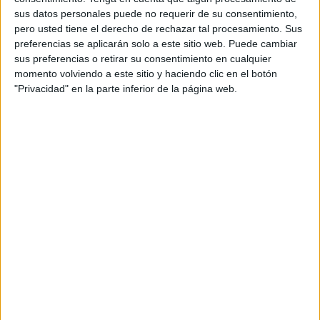
presenta como el primer "true legal" español, un
sus datos personales puede no requerir de su consentimiento,
nuevo formato inspirado en casos reales y
pero usted tiene el derecho de rechazar tal procesamiento. Sus
concebido para acercar el mundo jurídico al gran
preferencias se aplicarán solo a este sitio web. Puede cambiar
público desde una perspectiva más humana y
sus preferencias o retirar su consentimiento en cualquier
contemporánea.
momento volviendo a este sitio y haciendo clic en el botón
"Privacidad" en la parte inferior de la página web.
La producción, cuyo rodaje acaba de comenzar,
se desarrollará en dos formatos dentro de un
mismo universo narrativo: una serie que estará
disponible en Prime Video y un largometraje que
llegará a las salas de cine a finales de 2026. Ambas
propuestas buscan demostrar que detrás de cada
conflicto legal existen historias personales
complejas, decisiones difíciles y personas que
buscan respuestas.
La trama está protagonizada por Marta Hazas y
Amaia Salamanca, que interpretan a Inés y Delia,
dos hermanas abogadas marcadas por viejas
heridas familiares que se ven obligadas a