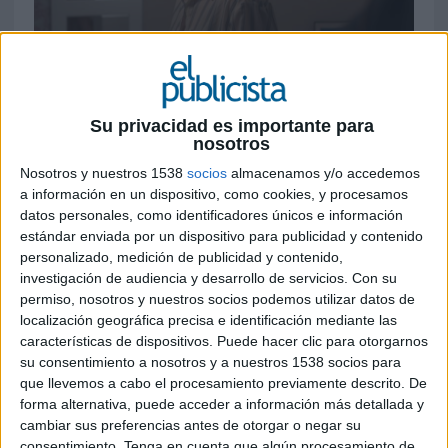
17 DE JUNIO DE 2026
La compañía da el salto al entretenimiento
Su privacidad es importante para
con
Hechos Probados
, una serie y película
nosotros
inspiradas en conflictos reales que busca
Nosotros y nuestros 1538
socios
almacenamos y/o accedemos
mostrar una visión más cercana y actual de
a información en un dispositivo, como cookies, y procesamos
la abogacía. Protagonizada por Marta Hazas
datos personales, como identificadores únicos e información
y Amaia Salamanca, la producción llegará a
estándar enviada por un dispositivo para publicidad y contenido
Prime Video y a los cines a finales de este
personalizado, medición de publicidad y contenido,
año
investigación de audiencia y desarrollo de servicios.
Con su
permiso, nosotros y nuestros socios podemos utilizar datos de
Los litigios familiares, las negligencias médicas o
localización geográfica precisa e identificación mediante las
los dilemas éticos que forman parte del día a día
características de dispositivos. Puede hacer clic para otorgarnos
de miles de ciudadanos abandonan el despacho
su consentimiento a nosotros y a nuestros 1538 socios para
para convertirse en materia prima de ficción. Ese
que llevemos a cabo el procesamiento previamente descrito. De
es el punto de partida de
Hechos Probados
, el
forma alternativa, puede acceder a información más detallada y
cambiar sus preferencias antes de otorgar o negar su
proyecto con el que
Legálitas
impulsa el que se
consentimiento.
Tenga en cuenta que algún procesamiento de