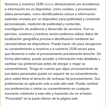
Nosotros y nuestros 1538
socios
almacenamos y/o accedemos
a información en un dispositivo, como cookies, y procesamos
datos personales, como identificadores únicos e información
estándar enviada por un dispositivo para publicidad y contenido
personalizado, medición de publicidad y contenido,
investigación de audiencia y desarrollo de servicios.
Con su
permiso, nosotros y nuestros socios podemos utilizar datos de
localización geográfica precisa e identificación mediante las
características de dispositivos. Puede hacer clic para otorgarnos
su consentimiento a nosotros y a nuestros 1538 socios para
que llevemos a cabo el procesamiento previamente descrito. De
9 DE MAYO DE 2011
forma alternativa, puede acceder a información más detallada y
cambiar sus preferencias antes de otorgar o negar su
Acosta entra en la compañía como nueva
consentimiento.
Tenga en cuenta que algún procesamiento de
directora de contenidos audiovisuales
sus datos personales puede no requerir de su consentimiento,
La compañía del Grupo Vocento que aglutina las empresas de producción de
pero usted tiene el derecho de rechazar tal procesamiento. Sus
contenidos audiovisuales y distribución de cine, Veralia, ficha a Mireia Acosta
preferencias se aplicarán solo a este sitio web. Puede cambiar
sus preferencias o retirar su consentimiento en cualquier
Seró. Acosta se une a la entidad como directora general de contenidos con
momento volviendo a este sitio y haciendo clic en el botón
responsabilidad directa sobre la creación, desarrollo y comercialización de
"Privacidad" en la parte inferior de la página web.
contenidos audiovisuales a televisiones y otros soportes.