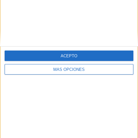
ARTÍCULOS ALEATORIOS
ACEPTO
MÁS OPCIONES
04/08/2026
‘La única cerveza del mundo
que se disfruta dos veces’,
de Inusualy para Cerveza