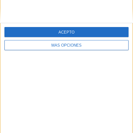
ACEPTO
MÁS OPCIONES
04/08/2026
‘El Match Perfecto del
Verano’, de Crush para
Maxibon
FICHA TÉCNICA Anunciante: Babaria/Maxibon
Contacto cliente: Silvia Muñoz (Babaria), Alba