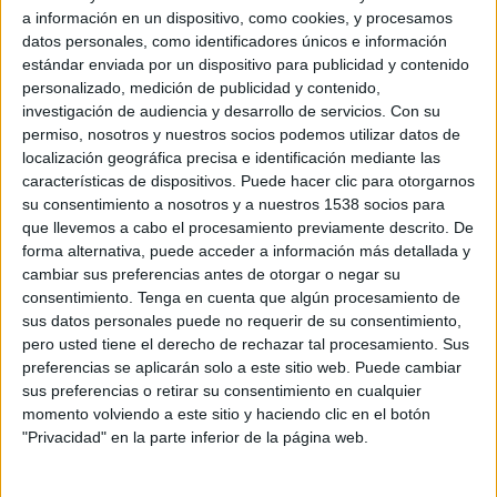
a información en un dispositivo, como cookies, y procesamos
datos personales, como identificadores únicos e información
estándar enviada por un dispositivo para publicidad y contenido
personalizado, medición de publicidad y contenido,
investigación de audiencia y desarrollo de servicios.
Con su
permiso, nosotros y nuestros socios podemos utilizar datos de
localización geográfica precisa e identificación mediante las
características de dispositivos. Puede hacer clic para otorgarnos
su consentimiento a nosotros y a nuestros 1538 socios para
que llevemos a cabo el procesamiento previamente descrito. De
forma alternativa, puede acceder a información más detallada y
cambiar sus preferencias antes de otorgar o negar su
consentimiento.
Tenga en cuenta que algún procesamiento de
sus datos personales puede no requerir de su consentimiento,
pero usted tiene el derecho de rechazar tal procesamiento. Sus
13 DE JULIO DE 2015
preferencias se aplicarán solo a este sitio web. Puede cambiar
sus preferencias o retirar su consentimiento en cualquier
Es presidenta de Fiverooms y Women CEO
momento volviendo a este sitio y haciendo clic en el botón
"Privacidad" en la parte inferior de la página web.
El Foro Europa 2001, presidido por José Luis Salaverría, ha concedido a Ana
Lamas el pasado viernes 3 de julio la medalla de oro, como reconocimiento a su
trayectoria profesional y personal.