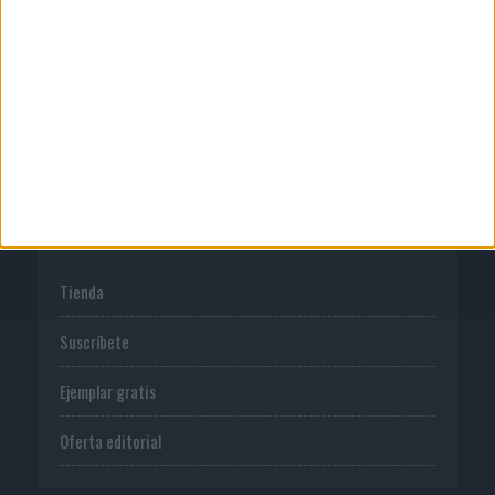
Publicidad
Normas de uso
Política de privacidad
PUBLICACIONES
Tienda
Suscríbete
Ejemplar gratis
Oferta editorial