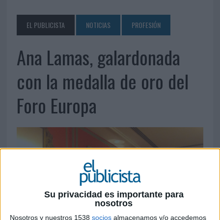
EL PUBLICISTA
NOTICIAS
PROFESIÓN
Ana Lamas, galardonada
con la medalla de oro del
Foro Europa
Su privacidad es importante para
nosotros
Nosotros y nuestros 1538
socios
almacenamos y/o accedemos