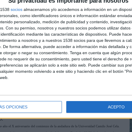
Su privacidad es importante para nosotros
s 1538
socios
almacenamos y/o accedemos a información en un disposit
sonales, como identificadores únicos e información estándar enviada 
ntenido personalizado, medición de publicidad y contenido, investigaci
os.
Con su permiso, nosotros y nuestros socios podemos utilizar datos 
identificación mediante las características de dispositivos. Puede hacer
ntimiento a nosotros y a nuestros 1538 socios para que llevemos a ca
L
. De forma alternativa, puede acceder a información más detallada y 
s
e otorgar o negar su consentimiento.
Tenga en cuenta que algún proc
e
de no requerir de su consentimiento, pero usted tiene el derecho de r
referencias se aplicarán solo a este sitio web. Puede cambiar sus pref
l
alquier momento volviendo a este sitio y haciendo clic en el botón "Pri
p
 web.
ÁS OPCIONES
ACEPTO
o.
te año el X aniversario del comienzo de la andadura de la Universidad Camilo José Cela.