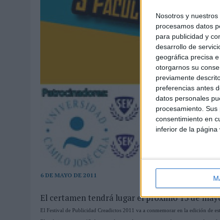
Nosotros y nuestro
procesamos datos per
para publicidad y co
desarrollo de servici
geográfica precisa e 
otorgarnos su conse
previamente descrito
preferencias antes d
datos personales pue
procesamiento. Sus p
consentimiento en cu
inferior de la página
6 DE MAYO DE 2011
M
El certamen tendrá lugar el próximo 13 de may
El Festival de Publicidad Creadictos 2011 va a conmemorar en la edición de es