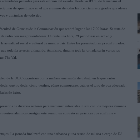
s actividades pensadas para esta edición del evento. Desde las 09.30 de la mañana el
ciplinar de aprendizaje en el que alumnos de todas las licenciaturas y grados que ofrece
ivos y dinámicas de todo tipo.
 Facultad de Ciencias de la Comunicación que tendrá lugar a las 17.00 horas. Se trata de
 de radio con más presentadores. Durante una hora, 29 periodistas en activo y
la actualidad social y cultural de nuestro país. Entre los presentadores ya confirmados:
e todavía se están ultimando. Asimismo, durante toda la jornada serán varios los
omo The Val.
pleo de la UCJC organizará por la mañana una sesión de trabajo en la que varios
 decir, qué no decir, cómo vestirse, cómo comportarse, cuál es el tono de voz adecuado,
dades de éxito.
esarios de diversos sectores para mantener entrevistas in situ con los mejores alumnos
e nuestros alumnos consigan este verano un contrato en prácticas que confirme y
rajes. La jornada finalizará con una barbacoa y una sesión de música a cargo de DJ