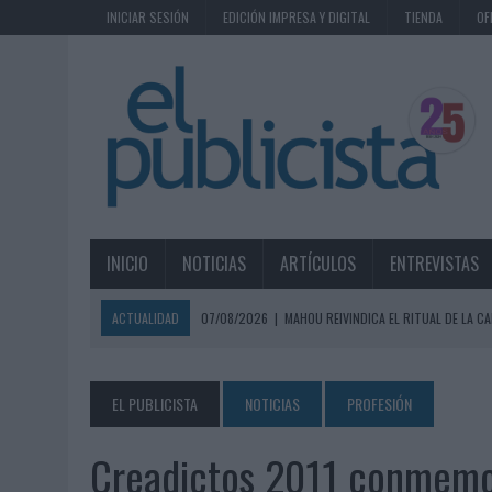
INICIAR SESIÓN
EDICIÓN IMPRESA Y DIGITAL
TIENDA
OF
INICIO
NOTICIAS
ARTÍCULOS
ENTREVISTAS
ACTUALIDAD
07/08/2026
|
MAHOU REIVINDICA EL RITUAL DE LA CA
07/08/2026
|
MG SPIRIT RELANZA SU MARCA CON UNA ESTRATEGIA 
07/08/2026
|
PATRÓN CONVIERTE EL NUEVO SINGLE DE ARÓN PIPER EN
EL PUBLICISTA
NOTICIAS
PROFESIÓN
07/08/2026
|
EL VERANO PONE A PRUEBA LA ESTRATEGIA DIGITAL DE
Creadictos 2011 conmemora
07/08/2026
|
VUELING CONVIERTE LOS RECUERDOS EN SOUVENIRS CO