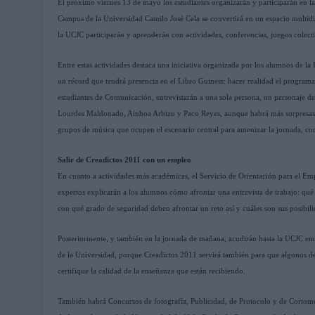
El próximo viernes 13 de mayo los estudiantes organizarán y participarán en la
Campus de la Universidad Camilo José Cela se convertirá en un espacio multidis
la UCJC participarán y aprenderán con actividades, conferencias, juegos colect
Entre estas actividades destaca una iniciativa organizada por los alumnos de la
un récord que tendrá presencia en el Libro Guiness: hacer realidad el programa
estudiantes de Comunicación, entrevistarán a una sola persona, un personaje de 
Lourdes Maldonado, Ainhoa Arbizu y Paco Reyes, aunque habrá más sorpresas qu
grupos de música que ocupen el escenario central para amenizar la jornada, c
Salir de Creadictos 2011 con un empleo
En cuanto a actividades más académicas, el Servicio de Orientación para el Em
expertos explicarán a los alumnos cómo afrontar una entrevista de trabajo: qué
con qué grado de seguridad deben afrontar un reto así y cuáles son sus posibili
Posteriormente, y también en la jornada de mañana, acudirán hasta la UCJC empr
de la Universidad, porque Creadictos 2011 servirá también para que algunos d
certifique la calidad de la enseñanza que están recibiendo.
También habrá Concursos de fotografía, Publicidad, de Protocolo y de Cortomet