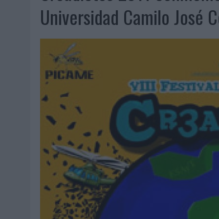
07/08/2026
|
CUANDO SE APAGUE EL SOL, EL ECLIPSE DE 2026 POND
Universidad Camilo José C
06/08/2026
|
‘LA VUELTA’, DE FENOMENAL PARA MÁLAGA CF
06/08/2026
|
SIETE DE CADA DIEZ EMPRESAS ESPAÑOLAS NO INTEGRA
06/08/2026
|
LA TELEVISIÓN SIGUE LIDERANDO EL CONSUMO DE MEDI
06/08/2026
|
EL USO DE LA IA GENERATIVA ALCANZA YA AL 62% DE L
06/08/2026
|
SYSTEM1 NOMBRA A KIMBERLY BASTONI COMO NUEVA D
06/08/2026
|
FRIGO Y UNIQLO LANZAN UNA COLECCIÓN PERSONALIZA
06/08/2026
|
LA IA ESTÁ SUBIENDO EL LISTÓN DE LA CREATIVIDAD
05/08/2026
|
BEON WORLDWIDE LANZA RAÍZ URBANA PARA TRANSFOR
05/08/2026
|
FABRA COMUNICACIÓN INCORPORA A CASONÁ Y ASUME 
05/08/2026
|
LOPESAN HOTELS & RESORTS ACERCA EL PARAÍSO CAN
05/08/2026
|
LUIS ARQUILLOS (BURGO DE ARIAS): “LA CONSTRUCCIÓ
MONEDA”
04/08/2026
|
‘EL PARAÍSO MÁS CERCA’, DE 22GRADOS PARA LOPESA