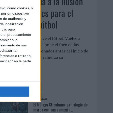
Movistar apela a la ilusión
de las aficiones para el
ivo, como cookies, y
por un dispositivo
ón de audiencia y
regreso del fútbol
de localización
 clic para
bo el procesamiento
a compañía lanza ‘Vuelve el fútbol. Vuelve a
cambiar sus
oñar’, una campaña que pone el foco en las
esamiento de sus
xpectativas de los aficionados antes del inicio de
echazar tal
erencias o retirar su
a temporada 2026/27 y refuerza su
vacidad" en la parte
osicionamiento como...
LEER MÁS
07/08/2026
El Málaga CF culmina su trilogía de
marca con una campaña...