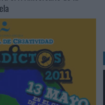
RÁ A PRUEBA LA CREATIVIDAD DE LAS MARCAS
ela
N LA INFANCIA EN SU ESTRATEGIA
OS EN VERANO Y SUPERA AL MÓVIL COMO DISPOSITIVO MÁS UTILIZADO
OS ESPAÑOLES
IRECTORA COMERCIAL GLOBAL
BLE INSPIRADA EN CORNETTO, CALIPPO Y SOLERO
MAR EL PATRIMONIO HISTÓRICO EN ACTIVOS CULTURALES Y ECONÓMICOS
LA GESTIÓN DE SUS RELACIONES CON LOS MEDIOS
ARIO EN SU ÚLTIMA CAMPAÑA INTERNACIONAL
N DE MARCA A LARGO PLAZO Y LA MEDICIÓN SON DOS CARAS DE LA MISMA
N HOTELS & RESORTS