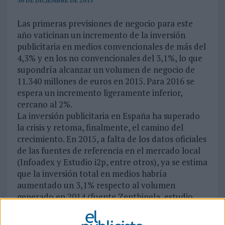
30 DE DICIEMBRE DE 2015
Las primeras previsiones de negocio para este
año vaticinan un incremento de la inversión
publicitaria en medios convencionales de más del
4,3% y en los no convencionales del 3,1%, lo que
supondría alcanzar un volumen de negocio de
11.340 millones de euros en 2015. Para 2016 se
espera un incremento ligeramente inferior,
cercano al 2%.
La inversión publicitaria en España ha superado
la crisis y retoma, finalmente, el camino del
crecimiento. En 2015, a falta de los datos oficiales
de las fuentes de referencia en el mercado local
(Infoadex y Estudio i2p, entre otros), ya se estima
que la inversión total en medios habría
aumentado un 3,1% respecto al volumen
generado en 2014 (fuente Zenthinela, estudio
realizado por ZenithOptimedia en base a las
opniones periódicas de un panel de anunciantes).