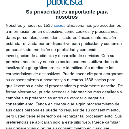
Es decir, que el volumen de negocio publicitario
que se ha generado en España durante este año
Su privacidad es importante para
ya estaría por encima de los 11.340 millones de
nosotros
euros, a fecha de diciembre.
Nosotros y nuestros 1538
socios
almacenamos y/o accedemos
a información en un dispositivo, como cookies, y procesamos
Según esta fuente en medios convencionales la
datos personales, como identificadores únicos e información
inversión habrá crecido en 2015 un 4,3% mientras
estándar enviada por un dispositivo para publicidad y contenido
que la inversión en medios no convencionales
personalizado, medición de publicidad y contenido,
sólo ha crecido un 2,2% este año. Un
investigación de audiencia y desarrollo de servicios.
Con su
comportamiento habitual de los mercados
permiso, nosotros y nuestros socios podemos utilizar datos de
localización geográfica precisa e identificación mediante las
publicitarios maduros en época de crecimiento y
características de dispositivos. Puede hacer clic para otorgarnos
bonanza económica. Incluso para el año 2016 se
su consentimiento a nosotros y a nuestros 1538 socios para
espera un crecimiento algo mayor de la inversión
que llevemos a cabo el procesamiento previamente descrito. De
en medios voncenvionales (del 4,9%) y un
forma alternativa, puede acceder a información más detallada y
crecimiento muy pequeño de la inversión en
cambiar sus preferencias antes de otorgar o negar su
MNC, lo que haría que la cifra total de inversión
consentimiento.
Tenga en cuenta que algún procesamiento de
publicitaria en medios creciera sólo un 1,2%
sus datos personales puede no requerir de su consentimiento,
versus el dato de 2015. No obstante el panorama
pero usted tiene el derecho de rechazar tal procesamiento. Sus
económico y político puede dar esperanzas de
preferencias se aplicarán solo a este sitio web. Puede cambiar
que esta cifra finalmente se incremente, ya que
sus preferencias o retirar su consentimiento en cualquier