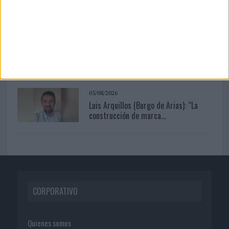
62% de los...
10/08/2026
La vida en Barcelona y su impacto en el
marketing urbano
05/08/2026
Luis Arquillos (Burgo de Arias): “La
construcción de marca...
CORPORATIVO
Quienes somos