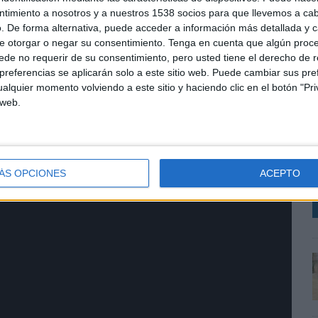
ue se presenten”. Además, añade que “es urgente e
ntimiento a nosotros y a nuestros 1538 socios para que llevemos a ca
ban nuestro estímulo positivo y la sensación de que en
. De forma alternativa, puede acceder a información más detallada y 
stros alumnos e hijos para que sean los protagonistas
e otorgar o negar su consentimiento.
Tenga en cuenta que algún proc
de no requerir de su consentimiento, pero usted tiene el derecho de r
referencias se aplicarán solo a este sitio web. Puede cambiar sus pref
to por parte de madres, padres, profesores y
alquier momento volviendo a este sitio y haciendo clic en el botón "Pri
 compartiendo el vídeo en sus diferentes redes
 web.
iento hacia los docentes.
C
R
T
ÁS OPCIONES
ACEPTO