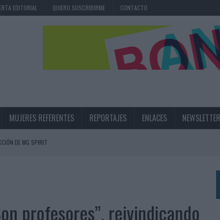
ERTA EDITORIAL
QUIERO SUSCRIBIRME
CONTACTO
MUJERES REFERENTES
REPORTAJES
ENLACES
NEWSLETTE
CIÓN DE MG SPIRIT
NA CAMPAÑA QUE CELEBRA SU REGRESO A PRIMERA DIVISIÓN
TERNACIONAL DE LA CERVEZA
360º CENTRADA EN EL ORIGEN BARCELONÉS
on profesores”, reivindicando
 UNA EXPERIENCIA DE MARCA EN IBIZA