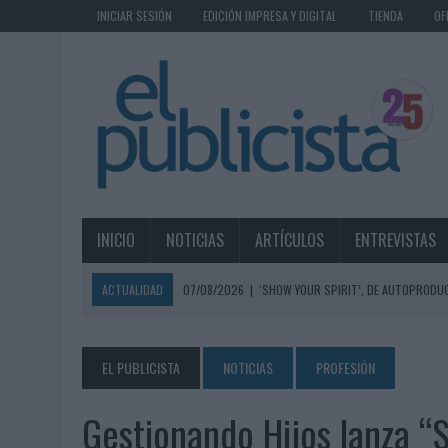
INICIAR SESIÓN
EDICIÓN IMPRESA Y DIGITAL
TIENDA
OF
INICIO
NOTICIAS
ARTÍCULOS
ENTREVISTAS
ACTUALIDAD
07/08/2026
|
‘SHOW YOUR SPIRIT’, DE AUTOPRODUC
07/08/2026
|
EL MÁLAGA CF CULMINA SU TRILOGÍA DE MARCA CON U
07/08/2026
|
MAHOU REIVINDICA EL RITUAL DE LA CAÑA EN EL DÍA IN
EL PUBLICISTA
NOTICIAS
PROFESIÓN
07/08/2026
|
MG SPIRIT RELANZA SU MARCA CON UNA ESTRATEGIA 
Gestionando Hijos lanza “S
07/08/2026
|
PATRÓN CONVIERTE EL NUEVO SINGLE DE ARÓN PIPER EN