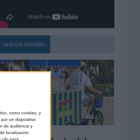
ARTÍCULOS ALEATORIOS
ivo, como cookies, y
por un dispositivo
ón de audiencia y
4/08/2026
de localización
 clic para