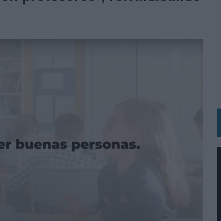
 LAS MARCAS
N IA
RÁ A PRUEBA LA CREATIVIDAD DE LAS MARCAS
N LA INFANCIA EN SU ESTRATEGIA
OS EN VERANO Y SUPERA AL MÓVIL COMO DISPOSITIVO MÁS UTILIZADO
OS ESPAÑOLES
IRECTORA COMERCIAL GLOBAL
BLE INSPIRADA EN CORNETTO, CALIPPO Y SOLERO
MAR EL PATRIMONIO HISTÓRICO EN ACTIVOS CULTURALES Y ECONÓMICOS
LA GESTIÓN DE SUS RELACIONES CON LOS MEDIOS
ARIO EN SU ÚLTIMA CAMPAÑA INTERNACIONAL
N DE MARCA A LARGO PLAZO Y LA MEDICIÓN SON DOS CARAS DE LA MISMA