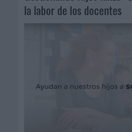
07/08/2026
|
EL VERANO PONE A PRUEBA LA ESTRATEGIA DIGITAL DE
la labor de los docentes
07/08/2026
|
VUELING CONVIERTE LOS RECUERDOS EN SOUVENIRS CO
07/08/2026
|
CUANDO SE APAGUE EL SOL, EL ECLIPSE DE 2026 POND
06/08/2026
|
‘LA VUELTA’, DE FENOMENAL PARA MÁLAGA CF
06/08/2026
|
SIETE DE CADA DIEZ EMPRESAS ESPAÑOLAS NO INTEGRA
06/08/2026
|
LA TELEVISIÓN SIGUE LIDERANDO EL CONSUMO DE MEDI
06/08/2026
|
EL USO DE LA IA GENERATIVA ALCANZA YA AL 62% DE L
06/08/2026
|
SYSTEM1 NOMBRA A KIMBERLY BASTONI COMO NUEVA D
06/08/2026
|
FRIGO Y UNIQLO LANZAN UNA COLECCIÓN PERSONALIZA
06/08/2026
|
LA IA ESTÁ SUBIENDO EL LISTÓN DE LA CREATIVIDAD
05/08/2026
|
BEON WORLDWIDE LANZA RAÍZ URBANA PARA TRANSFOR
05/08/2026
|
FABRA COMUNICACIÓN INCORPORA A CASONÁ Y ASUME 
05/08/2026
|
LOPESAN HOTELS & RESORTS ACERCA EL PARAÍSO CAN
05/08/2026
|
LUIS ARQUILLOS (BURGO DE ARIAS): “LA CONSTRUCCIÓ