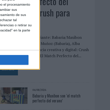
‘El Match Perfecto del
bo el procesamiento
Verano’, de Crush para
cambiar sus
esamiento de sus
Maxibon
echazar tal
erencias o retirar su
vacidad" en la parte
FICHA TÉCNICA Anunciante: Babaria/Maxibon
ontacto cliente: Silvia Muñoz (Babaria), Alba
odrigo (Maxibon) Agencia creativa y digital: Crush
ítulo de la campaña: “El Match Perfecto del...
LEER MÁS
04/08/2026
Babaria y Maxibon son ‘el match
perfecto del verano’